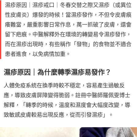
濕疹原因｜濕疹戒口｜冬春交替之際又濕疹（或異位
性皮膚炎）爆發的時候！當濕疹發作，不但令皮膚痕
癢難當，嚴重影響日常作息，萬一抓破了皮膚，還會
留下疤痕。中醫解釋外在環境的轉變易令濕疹發作，
而在濕疹出現時，有些稱作「發物」的食物並不適合
患者進食，以免病情加重。
濕疹原因｜為什麼轉季濕疹易發作？
人體免疫系統在換季時較不穩定，容易產生過敏反
應，導致皮膚屏障變得脆弱。註冊中醫師羅佩雯博士
解釋，「轉季的時候，溫度和濕度會大幅度改變，導
致敏感皮膚較易出現反應，從而引發濕疹」。