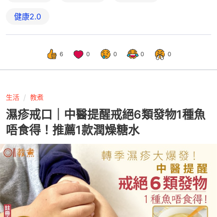
健康2.0
6
0
0
0
0
生活
教煮
濕疹戒口｜中醫提醒戒絕6類發物1種魚
唔食得！推薦1款潤燥糖水