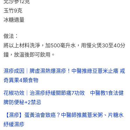
北沙參12克
玉竹9克
冰糖適量
做法：
將以上材料洗淨，加500毫升水，用慢火煲30至40分
鐘，放溫後即可飲用。
濕疹成因｜脾虛濕熱爆濕疹！中醫推綠豆薏米止癢 戒
奇異果4類食物
花椒功效｜治濕疹紓緩關節痛7功效 中醫教1食法健
脾防便秘+2禁忌
【濕疹】蛋黃油會致癌？中醫師推薦薏米粥、片糖水
紓緩濕疹