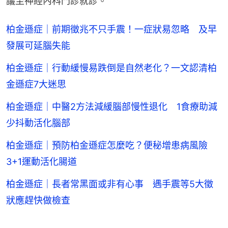
議至神經內科門診就診。
柏金遜症｜前期徵兆不只手震！一症狀易忽略 及早
發展可延腦失能
柏金遜症｜行動緩慢易跌倒是自然老化？一文認清柏
金遜症7大迷思
柏金遜症｜中醫2方法減緩腦部慢性退化 1食療助減
少抖動活化腦部
柏金遜症｜預防柏金遜症怎麼吃？便秘增患病風險
3+1運動活化腸道
柏金遜症｜長者常黑面或非有心事 遇手震等5大徵
狀應趕快做檢查