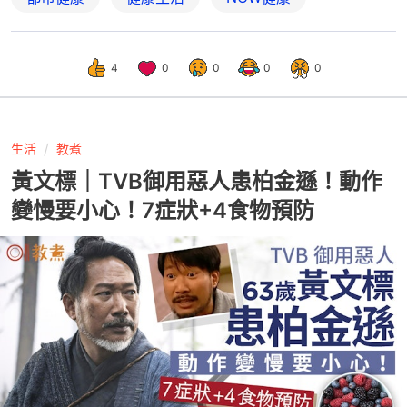
4
0
0
0
0
生活
教煮
黃文標｜TVB御用惡人患柏金遜！動作
變慢要小心！7症狀+4食物預防