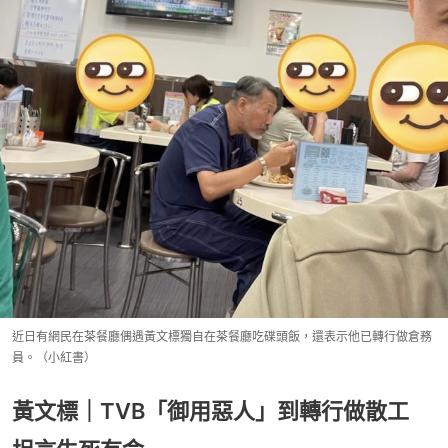
近日有網民在茶餐廳偶遇黃文標獨自在茶餐廳吃碟頭飯，還表示他已轉行做倉務
員。（小紅書）
黃文標｜TVB「御用惡人」到轉行做散工