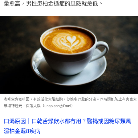
量愈高，男性患柏金遜症的風險就愈低。
咖啡富含咖啡因，有效活化大腦細胞，促進多巴胺的分泌。同時還能防止有害毒素
破壞神經元，保護大腦（unsplash@Dani）
口渴原因｜口乾舌燥飲水都冇用？醫揭或因糖尿類風
濕柏金遜8疾病