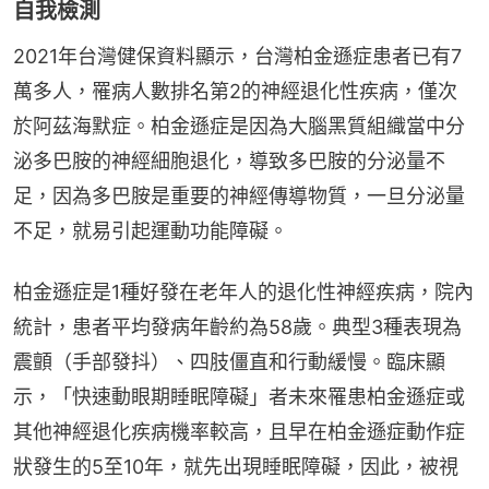
自我檢測
2021年台灣健保資料顯示，台灣柏金遜症患者已有7
萬多人，罹病人數排名第2的神經退化性疾病，僅次
於阿茲海默症。柏金遜症是因為大腦黑質組織當中分
泌多巴胺的神經細胞退化，導致多巴胺的分泌量不
足，因為多巴胺是重要的神經傳導物質，一旦分泌量
不足，就易引起運動功能障礙。
柏金遜症是1種好發在老年人的退化性神經疾病，院內
統計，患者平均發病年齡約為58歲。典型3種表現為
震顫（手部發抖）、四肢僵直和行動緩慢。臨床顯
示，「快速動眼期睡眠障礙」者未來罹患柏金遜症或
其他神經退化疾病機率較高，且早在柏金遜症動作症
狀發生的5至10年，就先出現睡眠障礙，因此，被視