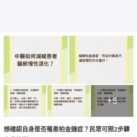
+
5
想確認自身是否罹患柏金遜症？民眾可照2步驟