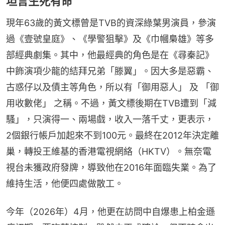
坦言生死有命
現年63歲的黃文標曾是TVB的資深綠葉男演員，參演
過《壹號皇庭》、《學警狙擊》及《巾幗梟雄》等多
部經典劇集。其中，他最經典的角色是在《尋秦記》
中飾演項少龍的結拜兄弟「滕翼」。因大多是惡霸、
古惑仔以及債主等角色，所以有「御用惡人」 及 「御
用收數佬」 之稱。不過，黃文標後期在TVB遭到「減
騷」，只演得一、兩場戲，收入一落千丈，更表示，
2個銀行帳戶加起來不到100元。最終在2012年決定離
巢，轉投王維基的香港電視網絡（HKTV）。無奈電
視台未獲政府發牌，導致他在2016年面臨失業。為了
維持生活，他便四處做散工。
今年（2026年）4月，他更在訪問中自爆患上柏金遜