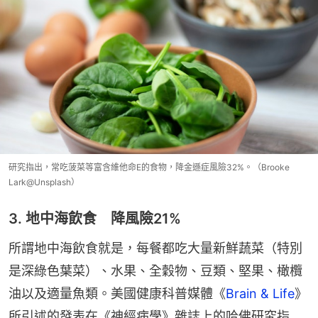
研究指出，常吃菠菜等富含維他命E的食物，降金遜症風險32%。（Brooke
Lark@Unsplash）
3. 地中海飲食 降風險21%
所謂地中海飲食就是，每餐都吃大量新鮮蔬菜（特別
是深綠色葉菜）、水果、全穀物、豆類、堅果、橄欖
油以及適量魚類。美國健康科普媒體《
Brain & Life
》
所引述的發表在《神經病學》雜誌上的哈佛研究指