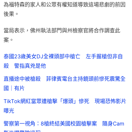
為福特森的家人和公眾有權知道導致這場悲劇的前因
後果。
當局表示，佛州執法部門與州檢察官將合作調查此
案。
泰國23歲美女DJ全裸頭部中槍亡 左手握槍但非自
殺 警指真兇是他
直播途中被槍殺 菲律賓電台主持鏡頭前慘死震驚全
國｜有片
TikTok網紅當眾遭槍擊「爆頭」慘死 現場恐怖影片
曝光
警察第一視角：8槍終結美國校園槍擊案 隨身Cam