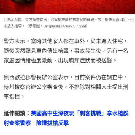
此為示意圖。警方調查指出，涉案槍枝屬於布雷登的母親。該手槍未妥善固定、也
未放入槍套。（示意圖，Unsplash@Arnav Singhal）
警方表示，當時其他家人都在車外，尚未進入住宅，
隨後突然聽見車內傳出槍聲，事故發生後，另有一名
家屬因情緒極度激動、出現胸痛症狀而被送醫。
奧西歐拉郡警長辦公室表示，目前案件仍在調查中，
待州檢察官辦公室審查後，不排除對相關人士提出刑
事指控。
延伸閱讀：
美國高中生深夜玩「刺客挑戰」拿水槍誤
射查案警察　險遭拔槍反擊