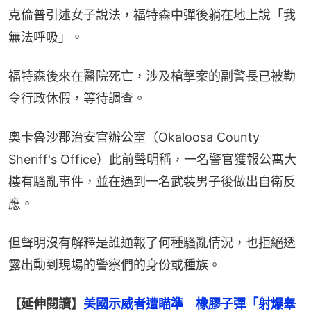
克倫普引述女子說法，福特森中彈後躺在地上說「我
無法呼吸」。
福特森後來在醫院死亡，涉及槍擊案的副警長已被勒
令行政休假，等待調查。
奧卡魯沙郡治安官辦公室（Okaloosa County 
Sheriff's Office）此前聲明稱，一名警官獲報公寓大
樓有騷亂事件，並在遇到一名武裝男子後做出自衛反
應。
但聲明沒有解釋是誰通報了何種騷亂情況，也拒絕透
露出動到現場的警察們的身份或種族。
【延伸閱讀】
美國示威者遭瞄準　橡膠子彈「射爆睾