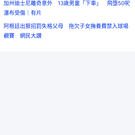
加州迪士尼離奇意外 13歲男童「下車」 飛墮50呎
瀑布受傷｜有片
阿根廷出狠招罰失格父母 拖欠子女撫養費禁入球場
觀賽 網民大讚