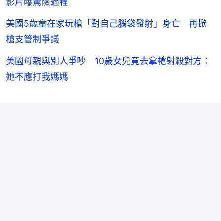
影片曝驚險過程
美國5歲童在家玩槍「對自己腦袋發射」身亡 再掀
槍支管制爭議
美國母親與別人爭吵 10歲女兒竟去拿槍射殺對方：
她不應打我媽媽