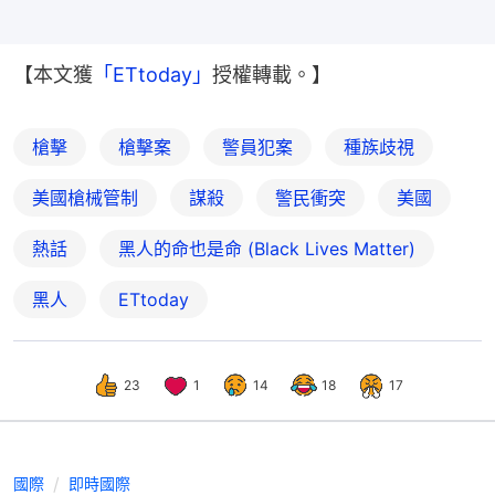
【本文獲
「ETtoday」
授權轉載。】
槍擊
槍擊案
警員犯案
種族歧視
美國槍械管制
謀殺
警民衝突
美國
熱話
黑人的命也是命 (Black Lives Matter)
黑人
ETtoday
23
1
14
18
17
國際
即時國際