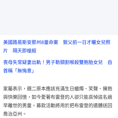
美國路易斯安那州8童命案 狠父前一日才曬女兒照
片 隔天即槍殺
喪母失常疑妻出軌！男子勒頸割喉殺雙胞胎女兒 自
首稱「無悔意」
家屬表示，週二原本應該充滿生日蠟燭、笑聲、擁抱
與快樂回憶，如今愛著布雷登的人卻只能哀悼這名過
早離世的男童，募款活動將用於把布雷登的遺體送回
喬治亞州。