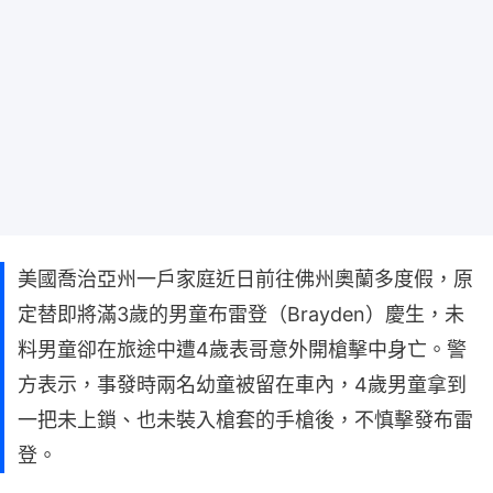
美國喬治亞州一戶家庭近日前往佛州奧蘭多度假，原
定替即將滿3歲的男童布雷登（Brayden）慶生，未
料男童卻在旅途中遭4歲表哥意外開槍擊中身亡。警
方表示，事發時兩名幼童被留在車內，4歲男童拿到
一把未上鎖、也未裝入槍套的手槍後，不慎擊發布雷
登。