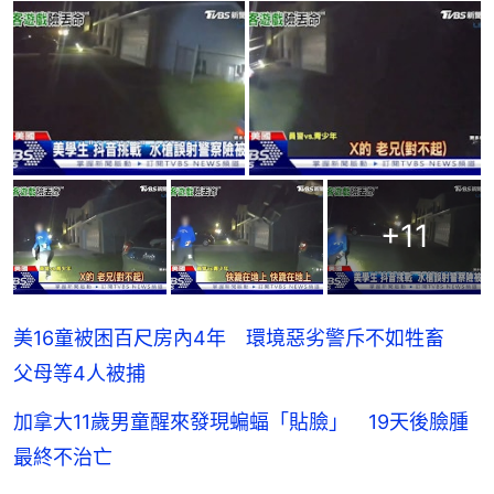
+
11
美16童被困百尺房內4年 環境惡劣警斥不如牲畜
父母等4人被捕
加拿大11歲男童醒來發現蝙蝠「貼臉」 19天後臉腫
最終不治亡