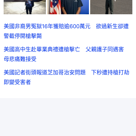
美國非裔男冤獄16年獲賠逾600萬元 欲過新生卻遭
警截停開槍擊斃
美國高中生赴畢業典禮遭槍擊亡 父親護子同遇害
母悲痛難接受
美國記者街頭報道芝加哥治安問題 下秒遭持槍打劫
即變受害者