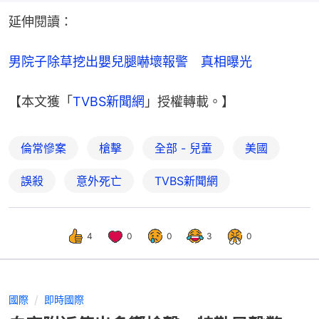
延伸閱讀：
男院子除草挖出嬰兒腿嚇壞報警　真相曝光
【本文獲「
TVBS新聞網
」授權轉載。】
倫常慘案
槍擊
全部 - 兒童
美國
誤殺
意外死亡
TVBS新聞網
4
0
0
3
0
國際
即時國際