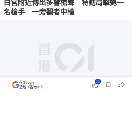
白宮附近傳出多響槍聲 特勤局擊斃一
名槍手 一旁觀者中槍
73
在Google
追蹤《香港01》
撰文：
張涵語
出版：
2026-05-24 07:29
更新：
2026-05-24 16:17