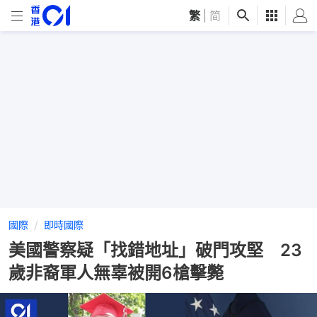
繁
|
简
國際
即時國際
美國警察疑「找錯地址」破門攻堅 23
歲非裔軍人無辜被開6槍擊斃