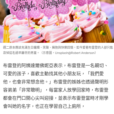
週二原本應該充滿生日蠟燭、笑聲、擁抱與快樂回憶，如今愛著布雷登的人卻只能
哀悼這名過早離世的男童。（示意圖，Unsplash@Robert Anderson）
布雷登的阿姨達爾佛妮亞表示，布雷登是一名親切、
可愛的孩子，喜歡主動找其他小朋友玩，「我們愛
他，也會非常想念他。」布雷登的姊姊也透過聲明形
容弟弟「非常聰明」，每當家人放學回家時，布雷登
都會在門口開心尖叫迎接，並表示布雷登當時才剛學
會叫她的名字，也正在學習自己上廁所，