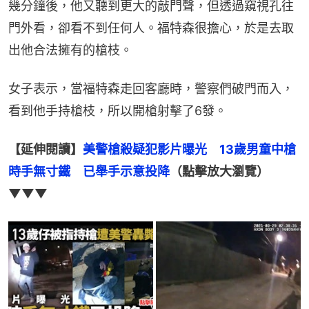
幾分鐘後，他又聽到更大的敲門聲，但透過窺視孔往
門外看，卻看不到任何人。福特森很擔心，於是去取
出他合法擁有的槍枝。
女子表示，當福特森走回客廳時，警察們破門而入，
看到他手持槍枝，所以開槍射擊了6發。
【延伸閱讀】
美警槍殺疑犯影片曝光　13歲男童中槍
時手無寸鐵　已舉手示意投降
（點擊放大瀏覽）
▼▼▼