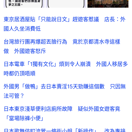
東京居酒屋貼「只能說日文」趕遊客惹議 店長：外
國人久坐消費低
台灣旅行團再爆超丟臉行為 竟於京都清水寺這樣
做 外國遊客怒斥
日本電車「1獨有文化」煩到令人崩潰 外國人移居多
時都仍頂唔順
外國男「做鴨」去日本賣淫15天勁賺這個數 只因無
法可管？
日本東京淺草便利店廁所故障 疑似外國女遊客竟
「當場除褲小便」
日本歌舞伎町流鶯一條街小姐「新操作」 改為專接