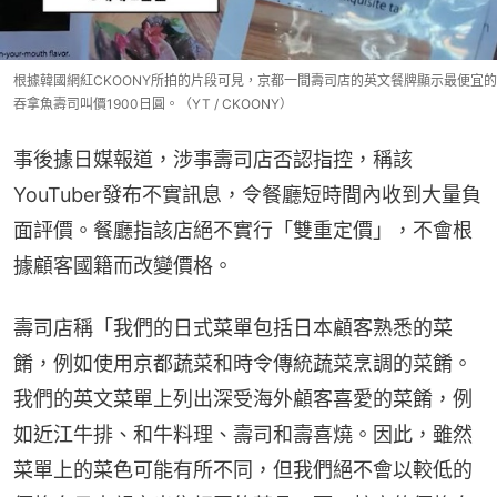
根據韓國網紅CKOONY所拍的片段可見，京都一間壽司店的英文餐牌顯示最便宜的
吞拿魚壽司叫價1900日圓。（YT / CKOONY）
事後據日媒報道，涉事壽司店否認指控，稱該
YouTuber發布不實訊息，令餐廳短時間內收到大量負
面評價。餐廳指該店絕不實行「雙重定價」，不會根
據顧客國籍而改變價格。
壽司店稱「我們的日式菜單包括日本顧客熟悉的菜
餚，例如使用京都蔬菜和時令傳統蔬菜烹調的菜餚。
我們的英文菜單上列出深受海外顧客喜愛的菜餚，例
如近江牛排、和牛料理、壽司和壽喜燒。因此，雖然
菜單上的菜色可能有所不同，但我們絕不會以較低的