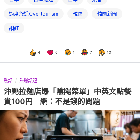
過度旅遊Overtourism
韓國
韓國新聞
網紅
4
0
1
7
10
熱話
熱爆話題
沖繩拉麵店爆「陰陽菜單」中英文點餐
貴100円 網：不是錢的問題