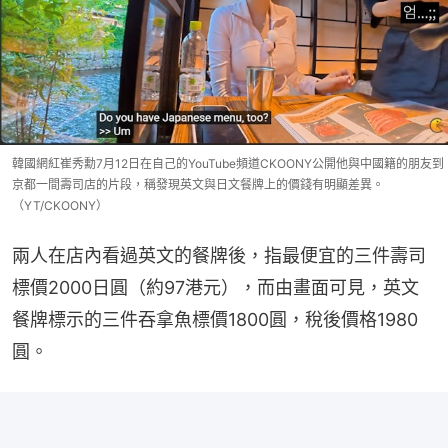
韓國網紅崔秀勳7月12日在自己的YouTube頻道CKOONY公開他與中國籍的朋友到
京都一間壽司店的片段，稱發現英文與日文餐牌上的價錢有明顯差異。
（YT/CKOONY）
兩人在店內看過英文的餐牌後，指最便宜的三件壽司
標價2000日圓（約97港元），而由畫面可見，英文
餐牌標示的三件吞拿魚標價1800圓，稅後價格1980
圓。