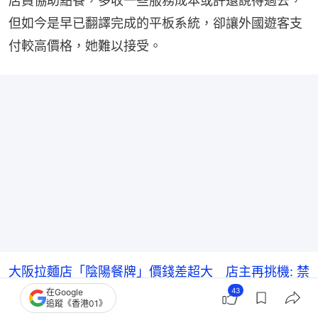
店員協助點餐，多收一些服務成本或許還說得過去，
但如今是早已翻譯完成的平板系統，卻讓外國遊客支
付較高價格，她難以接受。
大阪拉麵店「陰陽餐牌」價錢差超大 店主再挑機: 禁
43
在Google
中國人進店
追蹤《香港01》