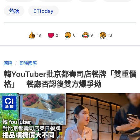
熱話
ETtoday
19
2
0
9
13
國際
即時國際
韓YouTuber批京都壽司店餐牌「雙重價
格」 餐廳否認後雙方爆爭拗