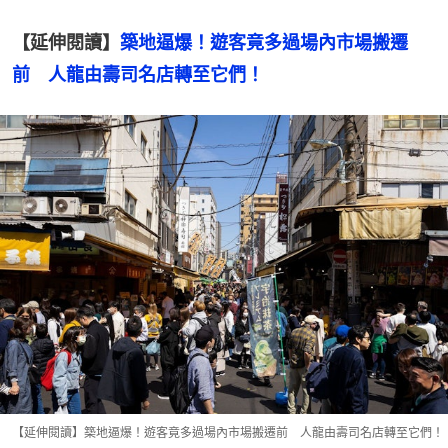
【延伸閱讀】
築地逼爆！遊客竟多過場內市場搬遷
前　人龍由壽司名店轉至它們！
【延伸閱讀】築地逼爆！遊客竟多過場內市場搬遷前 人龍由壽司名店轉至它們！