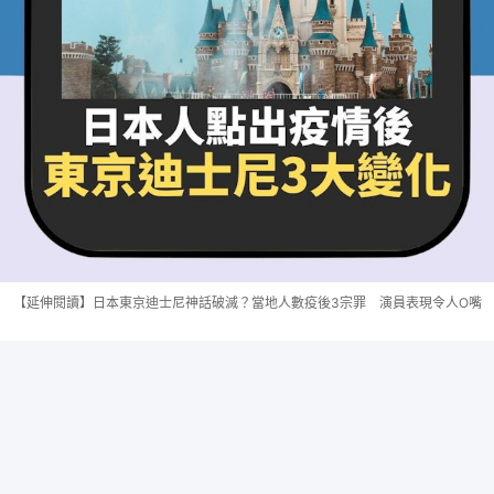
【延伸閱讀】日本東京迪士尼神話破滅？當地人數疫後3宗罪 演員表現令人O嘴