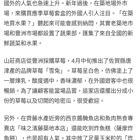
國外的人氣也急速上升。新年過後，在築地場外市
場，來購買應季草莓套盒的外國人引人注目。「在築
地買水果？」聽起來可能會感到納悶，其實老築地市
場和豐洲市場都設置了蔬果部，匯集了來自全國的新
鮮蔬菜和水果。
山莊商店從豐洲採購草莓，4月中旬推出了佐賀縣唐
津產的品牌草莓「雪兔」。草莓呈白色，仿佛塗上了
一層煉乳，酸度適中，香味濃郁，在外國遊客中也很
暢銷。為了讓顧客能當場品嘗，這家店還擺出分成小
份的草莓以及切開的哈密瓜，很受歡迎。
另外，在齊藤水產近旁的西京醬醃魚店和魚肉熟食專
賣店「味之濱藤築地本店」還能吃到炸魚糕（薩摩炸
魚餅），也是超有人氣。其中放了足量玉米粒的「炸