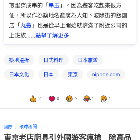
煎蛋穿成串的「
串玉
」。因為遊客吃起來很方
便，所以作為築地名產廣為人知。波除街的飯團
店「
丸豐
」也是從早上開始就擠滿了附近公司的
上班族……
點擊了解更多
築地遷拆
日式料理
日本旅遊
日本文化
日本
東京
nippon.com
11
0
0
1
1
國際
環球趣聞
東京老店廚具引外國遊客瘋搶 除高品