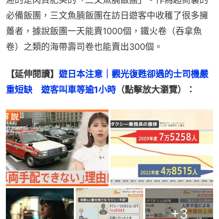
必備飯團，三文魚腩飯團在訪日遊客中收穫了很多擁
躉者，據說飯團一天能賣1000個，鐵火卷（吞拿魚
卷）之類的海帶壽司卷也能賣出300個。
【延伸閱讀】
遊日本注意｜觀光復甦卻遇的士司機嚴
重短缺　遊客叫車等逾1小時
（點擊放大瀏覽）：
+
3