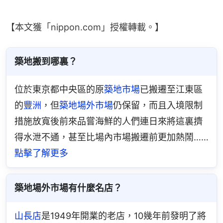
【本文獲「nippon.com」授權轉載。】
築地搬到哪裏？
位於東京都中央區的原
築地市場
已搬遷至江東區
的
豐洲
，但
築地場外市場
仍保留，而且入境限制
措施放寬後前來品嘗海鮮的人們連日來將這裏擠
得水泄不通，甚至比場內市場搬遷前更加熱鬧……
點擊了解更多
築地場外市場有什麼名店？
山長店
是1949年開業的老店，10幾年前發明了將