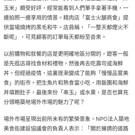
玉米」頗受好評，經常能看到人們單手拿著手機，一
邊拍照一邊享用的情景。精肉店「富士火腿商會」提
供當場燒烤的黑毛和牛。店員稱，「一整天都煙火不
斷呢」，可見顧客的訂單每天都紛至沓來。
以前購物和就餐的店是更明確地區分開的，遊客一般
是先逛店尋找食材和禮物，然後再去吃壽司或海鮮
丼。但經過疫情，這裏逐漸變成了能夠「慢慢品嘗美
食」的街市。把生魚片和熟食當小吃，用飯團和海鮮
丼填飽肚子，最後來份「串玉」或水果，是否也算充
分領略築地場外市場的魅力了呢？
場外市場呈現出前所未有的繁榮景象，NPO法人築地
美食街建設協議會的負責人表示：「關於擁擠的道路