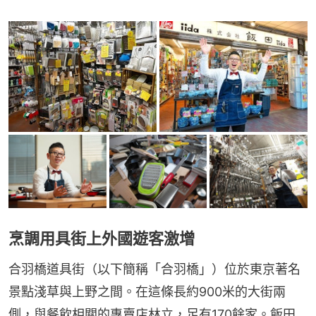
烹調用具街上外國遊客激增
合羽橋道具街（以下簡稱「合羽橋」）位於東京著名
景點淺草與上野之間。在這條長約900米的大街兩
側，與餐飲相關的專賣店林立，足有170餘家。飯田