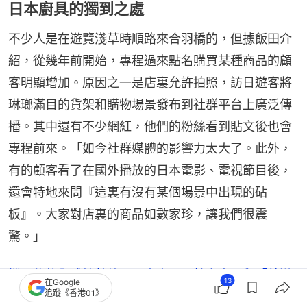
日本廚具的獨到之處
不少人是在遊覽淺草時順路來合羽橋的，但據飯田介
紹，從幾年前開始，專程過來點名購買某種商品的顧
客明顯增加。原因之一是店裏允許拍照，訪日遊客將
琳瑯滿目的貨架和購物場景發布到社群平台上廣泛傳
播。其中還有不少網紅，他們的粉絲看到貼文後也會
專程前來。「如今社群媒體的影響力太大了。此外，
有的顧客看了在國外播放的日本電影、電視節目後，
還會特地來問『這裏有沒有某個場景中出現的砧
板』。大家對店裏的商品如數家珍，讓我們很震
驚。」
擋不住的全球抹茶熱！日本由內需轉向出口與「茶道
13
在Google
追蹤《香港01》
旅遊」