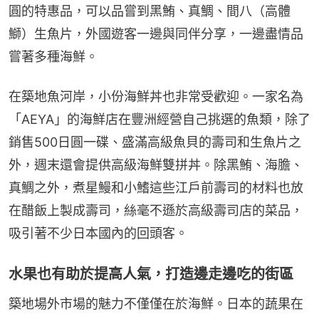
圓的特惠品，可以品嘗到黑鮪、真鯛、間八（高體
鰤）生魚片，外國遊客一邊與同伴分享，一邊盡情品
嘗著多種海鮮。
在築地魚河岸，小份海鮮丼也非常受歡迎。一家名為
「AEYA」的海鮮店在豐洲經營自己挑選的魚類，除了
銷售500日圓一碟、盛滿高級魚貝的壽司和生魚片之
外，週末還會提供高級海鮮雙拼丼。除黑鮪、海膽、
真鯛之外，煮星鰻和小鰭這些江戶前壽司的材料也放
在醋飯上製成壽司，絲毫不遜於高級壽司店的菜品，
吸引著不少日本國內的回頭客。
水果也有助於提高人氣，打造邊走邊吃的街區
築地場外市場的魅力不僅僅在於海鮮。日本的蔬果在