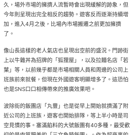
久，場外市場的擁擠人流暫時會出現緩解的跡象，但
今年則呈現出完全相反的趨勢。遊客反而逐漸持續增
加，進入4月之後，比場內市場搬遷之前更加擁擠
了。
像山長這樣的老人氣店也呈現出空前的盛況。門跡街
上以牛雜丼為招牌的「狐狸屋」，以及拉麵名店「若
葉」等，以前幾乎都是市場相關人員和周邊的公司上
班族前來就餐，但現在外國遊客明顯增多了。這恐怕
也是SNS口口相傳帶來的推廣效果吧。
波除街的飯團店「丸豐」也是從早上開始就擠滿了附
近公司的上班族，遊客也開始排隊，等上半小時是司
空見慣的事。塞滿餡料的大號飯團有40多種，最受歡
迎的是肉質肥美的「三文魚腩飯團」。作為超商裏的