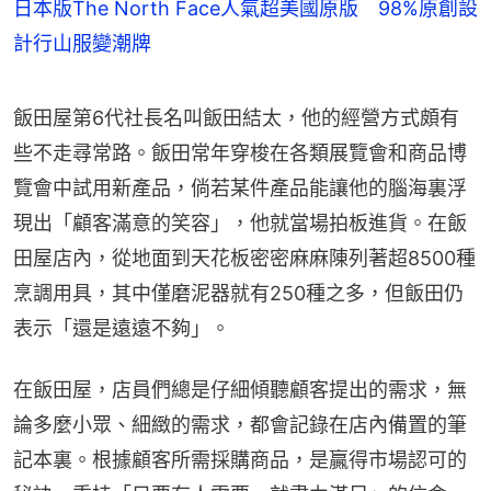
日本版The North Face人氣超美國原版 98%原創設
計行山服變潮牌
飯田屋第6代社長名叫飯田結太，他的經營方式頗有
些不走尋常路。飯田常年穿梭在各類展覽會和商品博
覽會中試用新產品，倘若某件產品能讓他的腦海裏浮
現出「顧客滿意的笑容」，他就當場拍板進貨。在飯
田屋店內，從地面到天花板密密麻麻陳列著超8500種
烹調用具，其中僅磨泥器就有250種之多，但飯田仍
表示「還是遠遠不夠」。
在飯田屋，店員們總是仔細傾聽顧客提出的需求，無
論多麼小眾、細緻的需求，都會記錄在店內備置的筆
記本裏。根據顧客所需採購商品，是贏得市場認可的