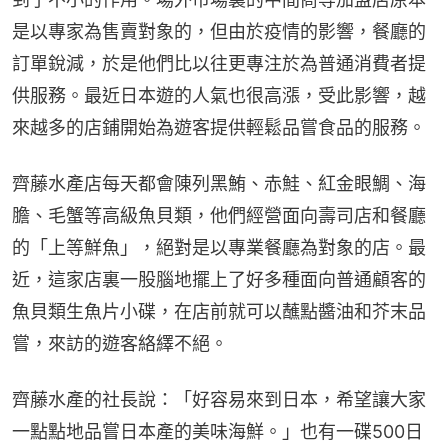
是以專家為售賣對象的，但由於疫情的影響，餐廳的
訂單銳減，於是他們比以往更專注於為普通消費者提
供服務。最近日本遊的人氣也很高漲，受此影響，越
來越多的店鋪開始為遊客提供輕鬆品嘗食品的服務。
齊藤水產店每天都會陳列黑鮪、赤鮭、紅金眼鯛、海
膽、毛蟹等高級魚貝類，他們經營面向壽司店和餐廳
的「上等鮮魚」，絕對是以專業餐廳為對象的店。最
近，這家店裏一股腦地擺上了好多種面向普通顧客的
魚貝類生魚片小碟，在店前就可以蘸點醬油和芥末品
嘗，來訪的遊客絡繹不絕。
齊藤水產的社長說：「好容易來到日本，希望讓大家
一點點地品嘗日本產的美味海鮮。」也有一碟500日