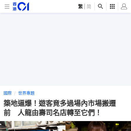
繁
|
简
國際
世界專題
築地逼爆！遊客竟多過場內市場搬遷
前 人龍由壽司名店轉至它們！