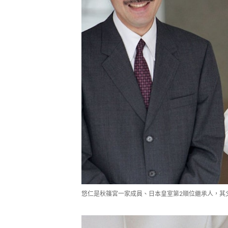
悠仁是秋篠宮一家成員、日本皇室第2順位繼承人，其父是