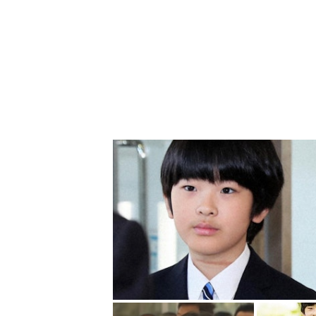
《女性自身》報道，秋篠宮夫婦與悠
國際昆蟲學會議」開幕式。