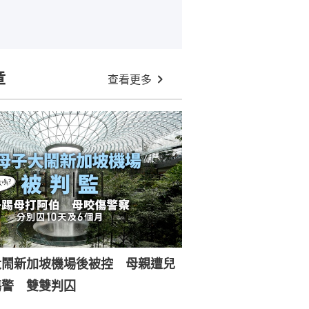
章
查看更多
大鬧新加坡機場後被控 母親遭兒
傷警 雙雙判囚