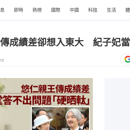
息
即時
熱榜
國際
中國
科技
生活
體
傳成績差卻想入東大 紀子妃當
12