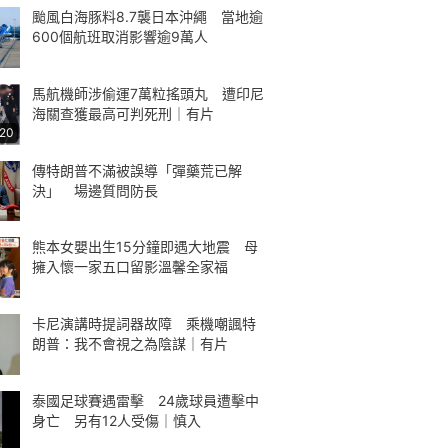
颱風白海豚料8.7襲日本沖繩 當地逾
600個航班取消影響逾9萬人
馬航機師涉偷運7萬粒搖頭丸 遭印尼
海關查獲最高可判死刑｜有片
:20
傳特朗普不滿被誤導「彈藥荒已解
決」 場邊質問防長
熊本女嬰出生15分鐘即遇大地震 母
擁入懷一家五口留影溫馨全家福
卡尼演講時提詞器故障 乘機嘲諷特
朗普：我不會視之為陰謀｜有片
泰國足球賽遇雷擊 24歲球員遭擊中
身亡 另有12人受傷｜慎入