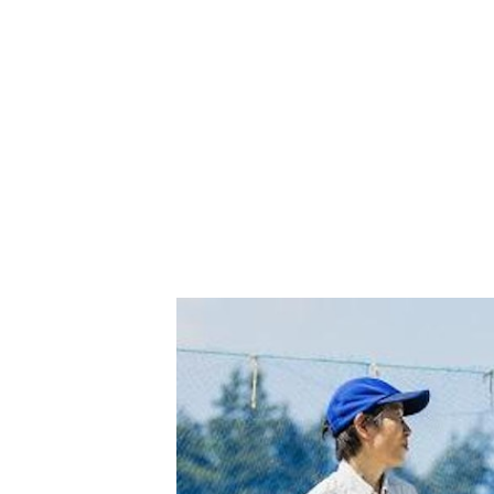
悠仁親王（右）熱愛研究昆蟲。（日本宮內廳官網）