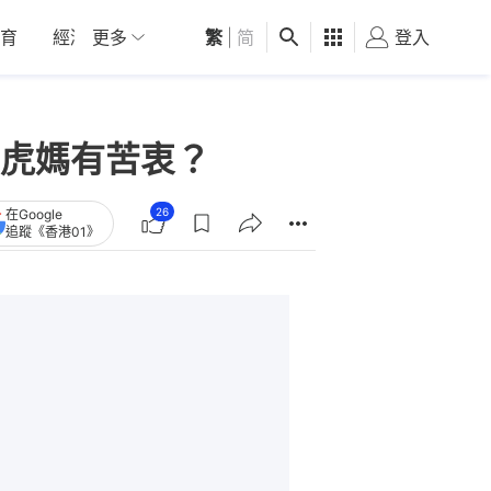
育
經濟
更多
01深圳
繁
觀點
|
简
健康
好食玩飛
登入
女
虎媽有苦衷？
26
在Google
追蹤《香港01》