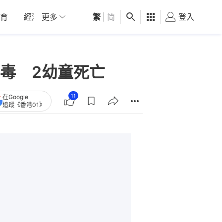
育
經濟
更多
01深圳
繁
觀點
|
简
健康
好食玩飛
登入
女
毒 2幼童死亡
11
在Google
追蹤《香港01》