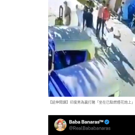
【延伸閱讀】印度男為贏打賭「坐在已點燃煙花炮上」