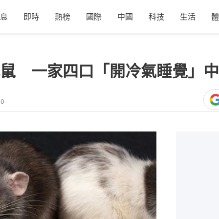
息
即時
熱榜
國際
中國
科技
生活
體
鼠 一家四口「開冷氣睡覺」中
00