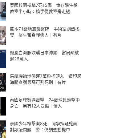
泰國校園槍擊7死15傷 倖存學生躲
教室半小時：槍手從教室旁走過
熊本7.1級地震襲醫院 手術室劇烈搖
晃 醫生奮身護病人｜有片
颱風白海豚吹襲日本沖繩 當局疏散
逾26萬人
馬航機師涉偷運7萬粒搖頭丸 遭印尼
海關查獲最高可判死刑｜有片
:20
泰國足球賽遇雷擊 24歲球員遭擊中
身亡 另有12人受傷｜慎入
泰國少年槍擊案8死 同學指疑兇面
對欺凌問題 警：仍調查動機中