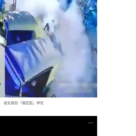
 朋友眼前「爆屁股」慘死