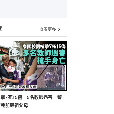
章
查看更多
擊7死15傷 5名教師遇害 警
行兇前殺祖父母