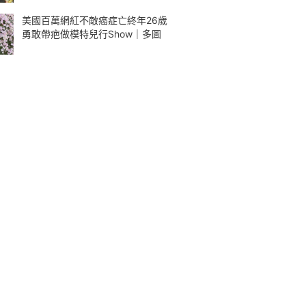
美國百萬網紅不敵癌症亡終年26歲
勇敢帶疤做模特兒行Show｜多圖