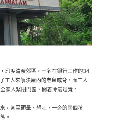
A》報道，印度清奈郊區，一名在銀行工作的34
），找了工人來解決屋內的老鼠威脅，而工人
後全家人緊閉門窗，開着冷氣睡覺。
來，甚至頭暈、想吐，一旁的兩個孩
狀態。