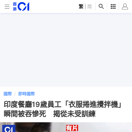
繁
|
简
國際
即時國際
印度餐廳19歲員工「衣服捲進攪拌機」
瞬間被吞慘死 揭從未受訓練