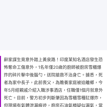
辭家謀生竟意外踏上黃泉路！印度某知名酒店發生恐
怖奪命工傷意外，1名年僅20歲的廚師被廚房雪櫃爆
炸的碎片擊中後腦勺，送院搶救不治身亡。據悉，死
者為家中長子，此前喪父，為贍養家庭被迫離鄉，今
年5月經親戚介紹入職涉事酒店，任職僅1個月就意外
死亡。目前，警方初步判斷肇因為雪櫃雪種缸爆炸，
但現場有氣體泄漏痕迹，廚房石油氣樽疑似漏氣，當