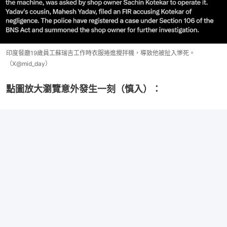
印度餐廳19歲員工蘇瑞吉工作時衣服捲進攪拌機，導致他被扯入慘死。
（X@mid_day）
點圖放大瀏覽意外發生一刻（慎入）：