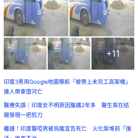
+
11
印度3男用Google地圖導航「被帶上未完工高架橋」
連人帶車墮河亡
醫療失誤｜印度女不明原因腹痛2年多 醫生竟在結
腸發現一把剪刀
離譜！印度聾啞男被烏龍宣告死亡 火化柴堆前「復