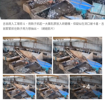
吉翁爬入工場密斗，用鉤子抓起一大團乳膠放入研磨機，但疑似在洞口被卡着，吉
翁緊緊抓住鉤子用力想抽出。（網絡影片）
+
4