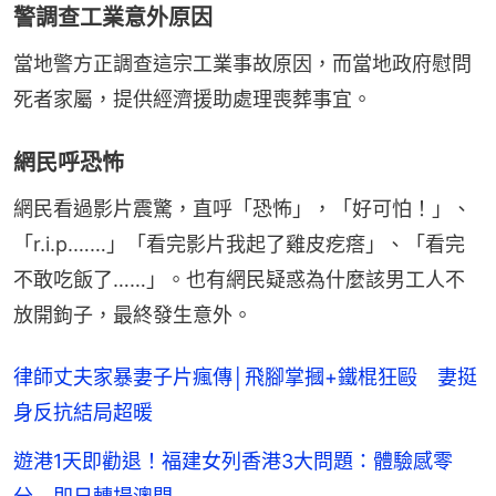
警調查工業意外原因
當地警方正調查這宗工業事故原因，而當地政府慰問
死者家屬，提供經濟援助處理喪葬事宜。
網民呼恐怖
網民看過影片震驚，直呼「恐怖」，「好可怕！」、
「r.i.p.……」「看完影片我起了雞皮疙瘩」、「看完
不敢吃飯了……」。也有網民疑惑為什麼該男工人不
放開鉤子，最終發生意外。
律師丈夫家暴妻子片瘋傳│飛腳掌摑+鐵棍狂毆 妻挺
身反抗結局超暖
遊港1天即勸退！福建女列香港3大問題：體驗感零