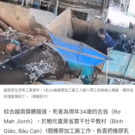
越南發生恐怖工業意外，1名34歲橡膠加工廠工人連人帶工具被捲入機器，攪碎成
肉塊當場死亡。（網絡影片）
綜合越南媒體報道，死者為現年34歲的吉翁（Rơ 
Mah Jionh），於鮑坎嘉萊省寶干社平教村（Bình 
Giáo, Bàu Cạn）1間橡膠加工廠工作，負責把橡膠乳