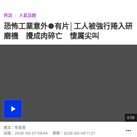
熱話
人氣話題
恐怖工業意外●有片│工人被強行捲入研
磨機 攪成肉碎亡 悽厲尖叫
播
放
0:58
總
影
共
片
時
撰文：
布萊恩
間
出版：
2026-06-07 09:44
更新：
2026-06-08 11:27