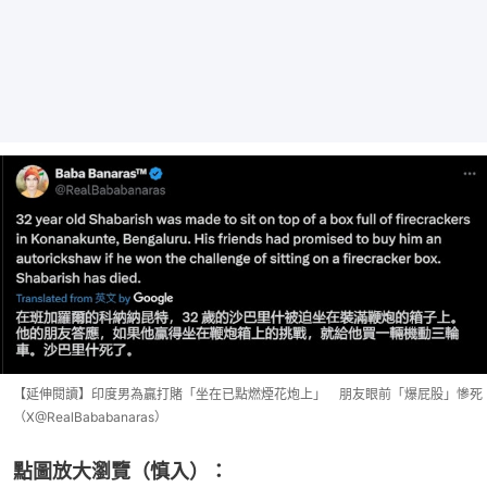
【延伸閱讀】印度男為贏打賭「坐在已點燃煙花炮上」 朋友眼前「爆屁股」慘死
（X@RealBababanaras）
點圖放大瀏覽（慎入）：