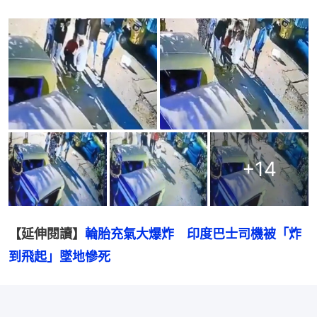
+
14
【延伸閱讀】
輪胎充氣大爆炸　印度巴士司機被「炸
到飛起」墜地慘死