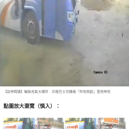
【延伸閱讀】輪胎充氣大爆炸 印度巴士司機被「炸到飛起」墜地慘死
點圖放大瀏覽（慎入）：