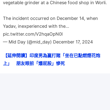
vegetable grinder at a Chinese food shop in Worli.
The incident occurred on December 14, when
Yadav, inexperienced with the…
pic.twitter.com/V2hqaOpN0l
— Mid Day (@mid_day)
December 17, 2024
【延伸閱讀】印度男為贏打賭「坐在已點燃煙花炮
上」　朋友眼前「爆屁股」慘死