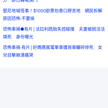
分 即日轉場澳門
堅尼地城怪事！$1000鈔票包香口膠丟地 網民拆解
原因恐怖:不要撿
恐怖車禍●有片│法拉利跣胎失控碰撞 夫妻被困活活
燒死 身份曝光
恐怖車禍‧有片│好媽媽駕電單車遭貨車輾碎慘死 女
兒目擊崩潰痛哭