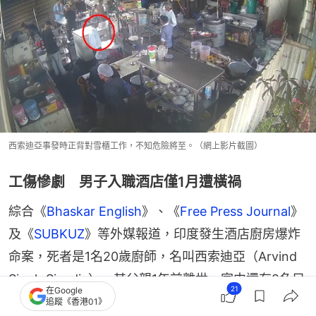
西索迪亞事發時正背對雪櫃工作，不知危險將至。（網上影片截圖）
工傷慘劇 男子入職酒店僅1月遭橫禍
綜合《
Bhaskar English
》、《
Free Press Journal
》
及《
SUBKUZ
》等外媒報道，印度發生酒店廚房爆炸
命案，死者是1名20歲廚師，名叫西索迪亞（Arvind 
Singh Sisodia），其父親1年前離世，家中還有2名兄
21
在Google
弟姊妹。七個月前，身為長子的他為贍養家庭，隻身
追蹤《香港01》