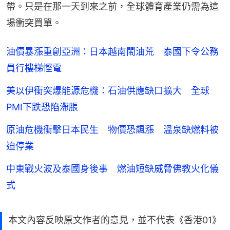
帶。只是在那一天到來之前，全球體育產業仍需為這
場衝突買單。
油價暴漲重創亞洲：日本越南鬧油荒 泰國下令公務
員行樓梯慳電
美以伊衝突爆能源危機：石油供應缺口擴大 全球
PMI下跌恐陷滯脹
原油危機衝擊日本民生 物價恐飆漲 溫泉缺燃料被
迫停業
中東戰火波及泰國身後事 燃油短缺威脅佛教火化儀
式
本文內容反映原文作者的意見，並不代表《香港01》