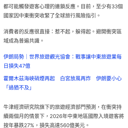
都可能觸發遊客心理的連鎖反應。目前，至少有33個
國家因中東衝突收緊了全球旅行風險指引。
消費者的反應很直接：惹不起，躲得起。避開衝突區
域成為普遍共識。
伊朗局勢｜世界旅遊觀光協會：戰事讓中東旅遊業每
日損失47億
霍爾木茲海峽硝煙再起 白宮放風再炸 伊朗要小心
「過猶不及」
牛津經濟研究院旗下的旅遊經濟部門預測，在衝突持
續兩個月的情景下，2026年中東地區國際入境遊客將
按年暴跌27%，損失高達560億美元。