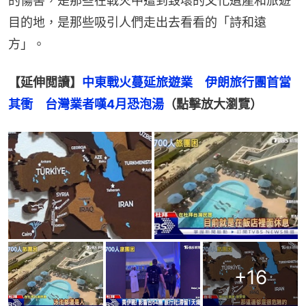
的傷害，是那些在戰火中遭到毀壞的文化遺產和旅遊
目的地，是那些吸引人們走出去看看的「詩和遠
方」。
【延伸閲讀】
中東戰火蔓延旅遊業　伊朗旅行團首當
其衝　台灣業者嘆4月恐泡湯
（點擊放大瀏覽）
+
16