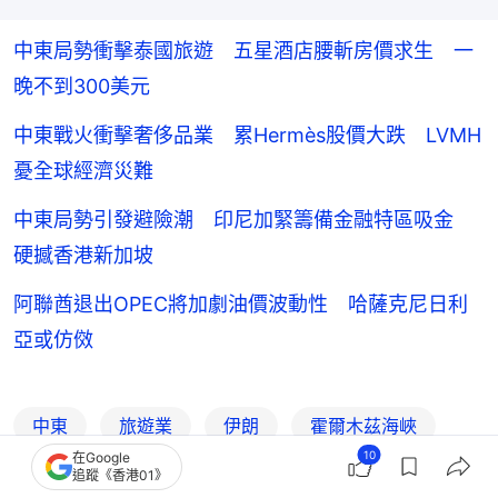
中東局勢衝擊泰國旅遊 五星酒店腰斬房價求生 一
晚不到300美元
中東戰火衝擊奢侈品業 累Hermès股價大跌 LVMH
憂全球經濟災難
中東局勢引發避險潮 印尼加緊籌備金融特區吸金
硬撼香港新加坡
阿聯酋退出OPEC將加劇油價波動性 哈薩克尼日利
亞或仿傚
中東
旅遊業
伊朗
霍爾木茲海峽
10
在Google
以巴衝突
美伊關係（美國伊朗關係）
追蹤《香港01》