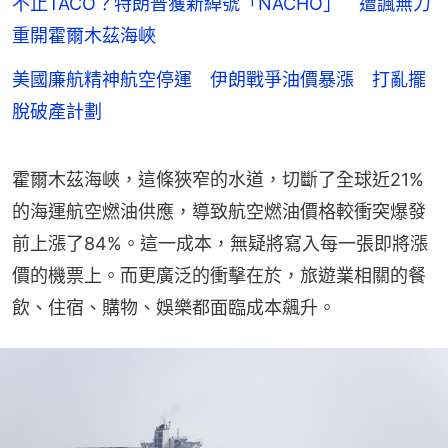
不止TACO？特朗普獲新綽號「NACHO」 遭諷無力
重開霍爾木茲海峽
美國廉航精神航空停運 伊朗戰爭油價暴漲 打亂擺
脫破產計劃
霍爾木茲海峽，這條狹窄的水道，切斷了全球近21%
的海運航空燃油供應，導致航空燃油價格較衝突爆發
前上漲了84%。這一成本，無疑將寫入每一張即將漲
價的機票上。而更廣泛的衝擊在於，旅遊業相關的餐
飲、住宿、購物、娛樂都面臨成本飆升。