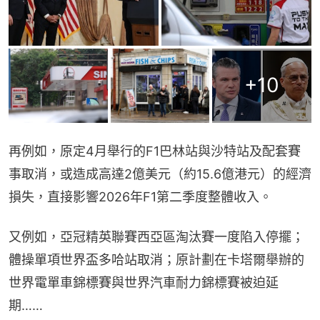
+
10
再例如，原定4月舉行的F1巴林站與沙特站及配套賽
事取消，或造成高達2億美元（約15.6億港元）的經濟
損失，直接影響2026年F1第二季度整體收入。
又例如，亞冠精英聯賽西亞區淘汰賽一度陷入停擺；
體操單項世界盃多哈站取消；原計劃在卡塔爾舉辦的
世界電單車錦標賽與世界汽車耐力錦標賽被迫延
期……