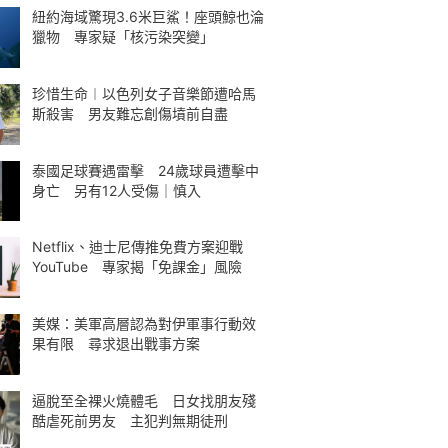
紐約海域驚現3.6米巨鯊！座頭鯨也淪
獵物 專家疑「核污染突變」
珍惜生命︱以色列女子音樂節遭哈馬
斯殺害 男友難忘創傷墳前自盡
泰國足球賽遇雷擊 24歲球員遭擊中
身亡 另有12人受傷｜慎入
Netflix、迪士尼傳推免費方案迎戰
YouTube 專家揭「免課金」風險
美媒：美軍高層認為對伊軍事行動效
果有限 尋求退出戰事方案
逼脫至全裸火燒體毛 日女找朋友殘
酷虐死前男友 主犯判無期徒刑