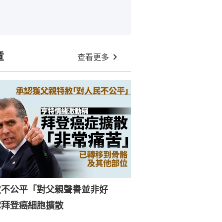
章
查看更多
赦不公平「對父親聲譽並非好
露拜登癌細胞擴散