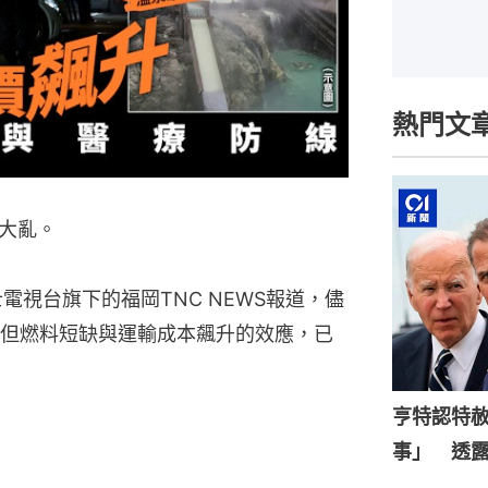
熱門文
大亂。
電視台旗下的福岡TNC NEWS報道，儘
但燃料短缺與運輸成本飆升的效應，已
亨特認特
事」 透