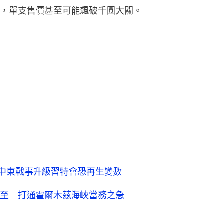
，單支售價甚至可能飆破千圓大關。
：中東戰事升級習特會恐再生變數
至 打通霍爾木茲海峽當務之急