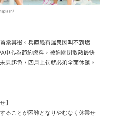
plash）
首當其衝。兵庫縣有溫泉因叫不到燃
PA中心為節約燃料，被迫關閉散熱最快
未見起色，四月上旬就必須全面休館。
せ】
することが困難となりやむなく休業せ