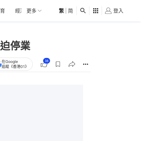
育
經濟
更多
01深圳
繁
觀點
|
简
健康
好食玩飛
登入
女
迫停業
38
在Google
追蹤《香港01》