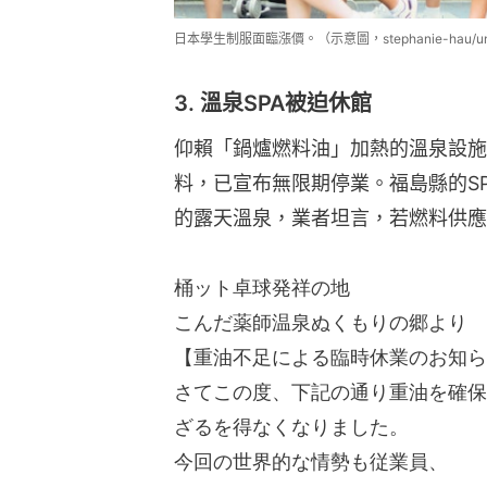
日本學生制服面臨漲價。（示意圖，stephanie-hau/uns
3. 溫泉SPA被迫休館
仰賴「鍋爐燃料油」加熱的溫泉設施
料，已宣布無限期停業。福島縣的S
的露天溫泉，業者坦言，若燃料供應
桶ット卓球発祥の地
こんだ薬師温泉ぬくもりの郷より
【重油不足による臨時休業のお知ら
さてこの度、下記の通り重油を確保
ざるを得なくなりました。
今回の世界的な情勢も従業員、