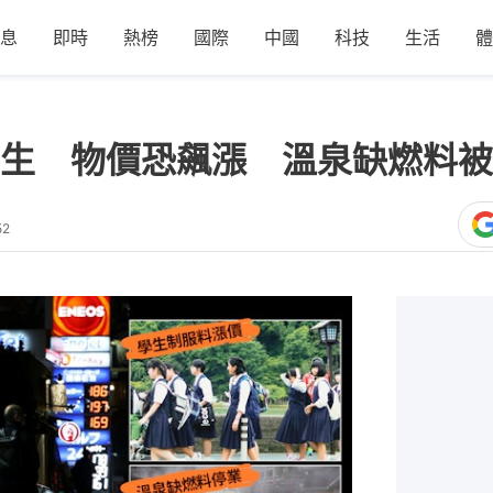
息
即時
熱榜
國際
中國
科技
生活
體
生 物價恐飆漲 溫泉缺燃料被
52