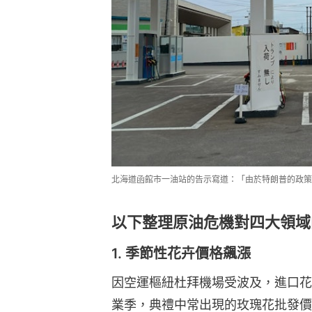
北海道函館市一油站的告示寫道：「由於特朗普的政策，
以下整理原油危機對四大領域
1. 季節性花卉價格飆漲
因空運樞紐杜拜機場受波及，進口花
業季，典禮中常出現的玫瑰花批發價