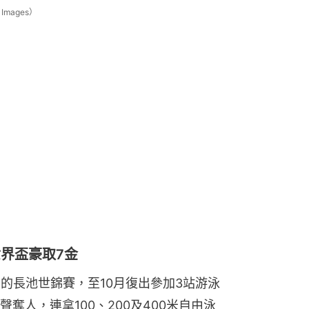
mages）
世界盃豪取7金
演的長池世錦賽，至10月復出參加3站游泳
奪人，連拿100、200及400米自由泳