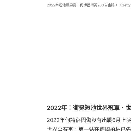
2022年短池世錦賽，何詩蓓衛冕200自金牌。（Getty I
2022年：衛冕短池世界冠軍．
2022年何詩蓓因傷沒有出戰6月上
世界盃賽事，第一站在德國柏林已先聲