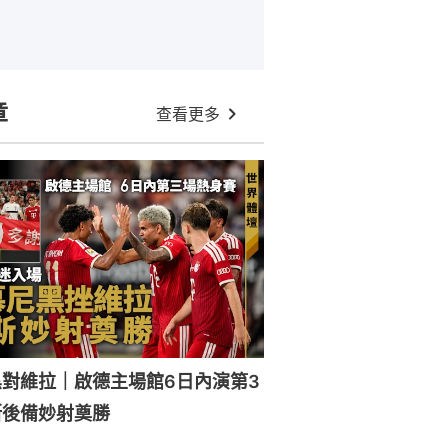
章
查看更多
對維拉｜啟德主場館6日內演第3
斯後備妙射奠勝