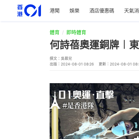
港聞
娛樂
酒店優惠碼
天氣消
體育
即時體育
何詩蓓奧運銅牌︱東
撰文：
吳慕兒
出版：
2024-08-01 08:26
更新：
2024-08-01 08: