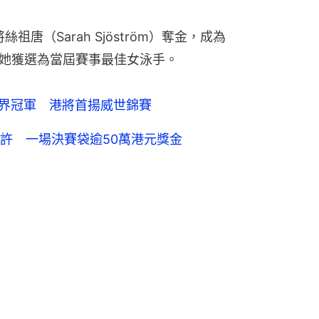
絲祖唐（Sarah Sjöström）奪金，成為
，她獲選為當屆賽事最佳女泳手。
世界冠軍 港將首揚威世錦賽
許 一場決賽袋逾50萬港元獎金