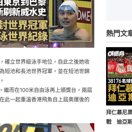
熱門文
，確立世界級泳手地位，自此之後她收
為短池和長池世界冠軍，並在短池世錦
。
，繼而在100米自由泳再上頒獎台，兩屆
在此一起重溫香港飛魚自上屆奧運後的
拜仁慕尼黑
戰 迪亞