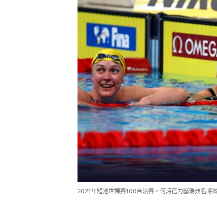
2021年短池世錦賽100自決賽，何詩蓓力壓瑞典名將絲祖唐