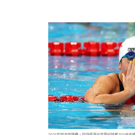
2021年短池世錦賽，何詩蓓游出世界紀錄奪200自金牌後的