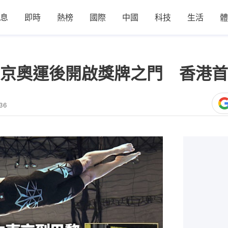
息
即時
熱榜
國際
中國
科技
生活
體
京奧運後開啟獎牌之門 香港首
36