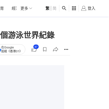
育
經濟
更多
01深圳
繁
觀點
|
简
健康
好食玩飛
登入
女
個游泳世界紀錄
87
在Google
追蹤《香港01》