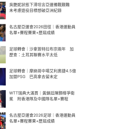
吳艷妮狀態下滑坦言亞運備戰艱難
未考慮退役目標想破亞洲紀錄
名古屋亞運會2026田徑｜香港運動員
名單+賽程賽果+歷屆成績
足球轉會｜沙拿簽特拉布宗兩年 加
歷查：土耳其聯賽水平太低
足球轉會｜摩納哥中場艾利奧捷4.5億
加盟PSG 巴高拿去留未定
WTT瑞典大滿貫｜黃鎮廷陳顥樺爭衛
冕 附香港隊及中國隊名單+賽程
名古屋亞運會2026足球｜香港運動員
名單+賽程賽果+歷屆成績