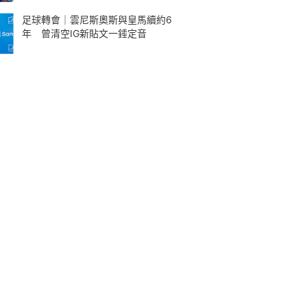
足球轉會｜雲尼斯奧斯與皇馬續約6
年 曾清空IG新貼文一錘定音