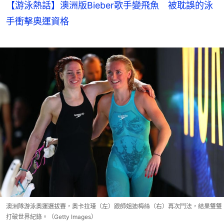
【游泳熱話】澳洲版Bieber歌手變飛魚 被耽誤的泳
手衝擊奧運資格
澳洲隊游泳奧運選拔賽，奧卡拉瑾（左）跟師姐迪梅絲（右）再次鬥法，結果雙雙
打破世界紀錄。（Getty Images）