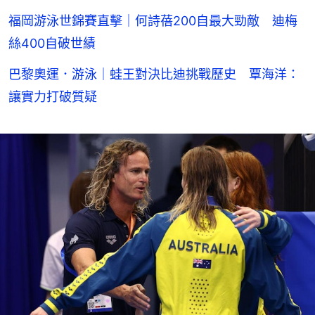
福岡游泳世錦賽直擊｜何詩蓓200自最大勁敵 迪梅
絲400自破世績
巴黎奧運．游泳｜蛙王對決比迪挑戰歷史 覃海洋：
讓實力打破質疑