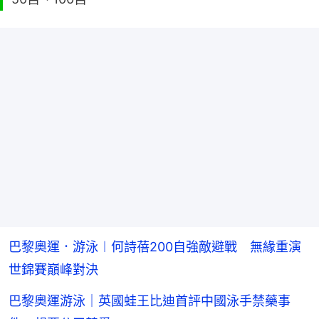
巴黎奧運．游泳︱何詩蓓200自強敵避戰 無緣重演
世錦賽巔峰對決
巴黎奧運游泳｜英國蛙王比迪首評中國泳手禁藥事