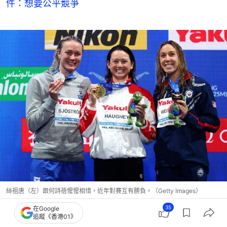
件：想要公平競爭
絲祖唐（左）跟何詩蓓惺惺相惜，近年對賽互有勝負。（Getty Images）
35
在Google
上屆跌斷手後缺態仍獲銀牌
追蹤《香港01》