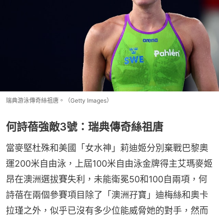
瑞典游泳傳奇絲祖唐。（Getty Images）
何詩蓓強敵3號：瑞典傳奇絲祖唐
當麥堅杜殊和美國「女水神」莉迪姬分別棄戰巴黎奧
運200米自由泳，上屆100米自由泳金牌得主艾瑪麥姬
昂在澳洲選拔賽失利，未能衛冕50和100自兩項，何
詩蓓在兩個參賽項目除了「澳洲孖寶」迪梅絲和奧卡
拉瑾之外，似乎已沒有多少位能威脅她的對手，然而