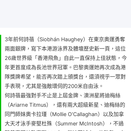
3年前何詩蓓（Siobhán Haughey）在東京奧運勇奪
兩面銀牌，寫下本港游泳界及體壇歷史新一頁，這位
26歲世界級「香港飛魚」自此一直保持上佳狀態，今
年更首度成為長池世界冠軍。巴黎奧運她再次成為港
隊獎牌希望，能否再次踏上頒獎台，還須視乎一眾對
手表現，尤其是強敵環伺的200米自由泳。
何詩蓓最強對手不止是上屆金牌、澳洲星將迪梅絲
（Ariarne Titmus），還有兩大超級新星、迪梅絲的
同門師妹奧卡拉瑾（Mollie O'Callaghan）以及加拿
大天才泳手麥堅杜殊（Summer McIntosh），不過