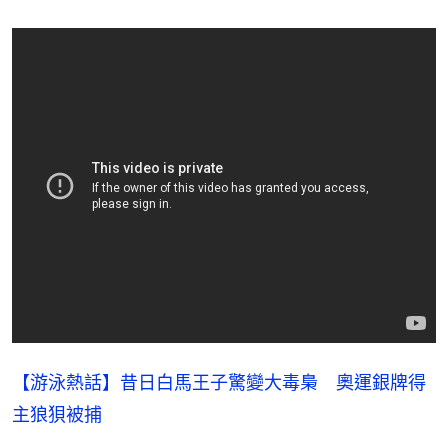
【游泳熱話】昔日白馬王子驚變大毒梟 奧運銀牌得
主狼狽被捕