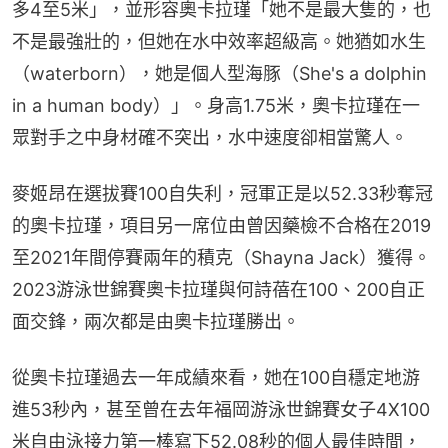
多4至5米」，並形容奧卡拉瑾「她不是最大隻的，也
不是最強壯的，但她在水中效率超級高。她猶如水生
（waterborn），她是個人型海豚（She's a dolphin 
in a human body）」。身高1.75米，奧卡拉瑾在一
眾對手之中身材確不突出，水中速度卻相當驚人。
麥姬昂在選拔賽100自失利，冠軍正是以52.33秒奪冠
的奧卡拉瑾，項目另一席位由曾因藥檢不合格在2019
至2021年間停賽兩年的積克（Shayna Jack）獲得。
2023游泳世錦賽奧卡拉瑾與何詩蓓在100、200自正
面交鋒，兩次都是由奧卡拉瑾勝出。
從奧卡拉瑾過去一年成績來看，她在100自穩定地游
進53秒內，甚至曾在去年福岡游泳世錦賽女子4X100
米自由泳接力第一棒寫下52.08秒的個人最佳時間，