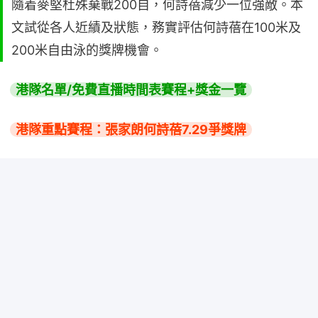
隨着麥堅杜殊棄戰200自，何詩蓓減少一位強敵。本
文試從各人近績及狀態，務實評估何詩蓓在100米及
200米自由泳的獎牌機會。
港隊名單/免費直播時間表賽程+獎金一覽
港隊重點賽程：張家朗何詩蓓7.29爭獎牌