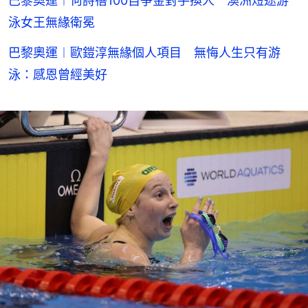
巴黎奧運︱何詩蓓100自爭金對手換人 澳洲短途游
泳女王無緣衛冕
巴黎奧運︱歐鎧淳無緣個人項目 無悔人生只有游
泳：感恩曾經美好