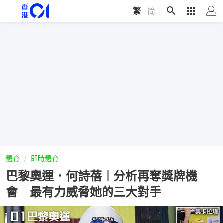
繁
|
简
體育
即時體育
巴黎奧運．何詩蓓︱分析再奪獎牌機
會 最有力威脅她的三大對手