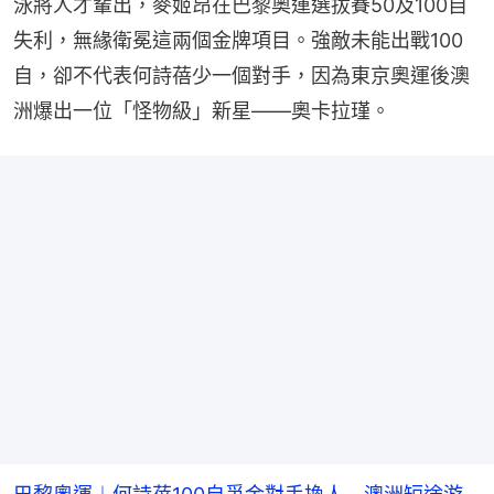
泳將人才輩出，麥姬昂在巴黎奧運選拔賽50及100自
失利，無緣衛冕這兩個金牌項目。強敵未能出戰100
自，卻不代表何詩蓓少一個對手，因為東京奧運後澳
洲爆出一位「怪物級」新星——奧卡拉瑾。