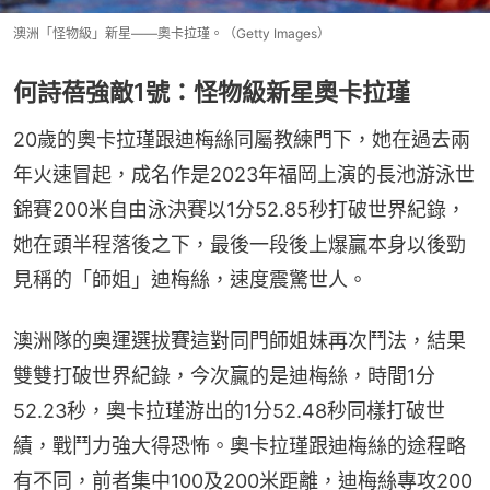
澳洲「怪物級」新星——奧卡拉瑾。（Getty Images）
何詩蓓強敵1號：怪物級新星奧卡拉瑾
20歲的奧卡拉瑾跟迪梅絲同屬教練門下，她在過去兩
年火速冒起，成名作是2023年福岡上演的長池游泳世
錦賽200米自由泳決賽以1分52.85秒打破世界紀錄，
她在頭半程落後之下，最後一段後上爆贏本身以後勁
見稱的「師姐」迪梅絲，速度震驚世人。
澳洲隊的奧運選拔賽這對同門師姐妹再次鬥法，結果
雙雙打破世界紀錄，今次贏的是迪梅絲，時間1分
52.23秒，奧卡拉瑾游出的1分52.48秒同樣打破世
績，戰鬥力強大得恐怖。奧卡拉瑾跟迪梅絲的途程略
有不同，前者集中100及200米距離，迪梅絲專攻200