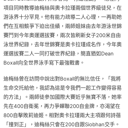
項目同時教導迪梅絲與奧卡拉瑾兩個世界級徒兒，在
游泳界十分罕見。他有能力疏導二人心理，一再助她
們在互相競爭下迫出佳績，兩師姐妹由去年游泳世錦
賽鬥到今年奧運選拔賽，兩次皆刷新女子200米自由
泳世界紀錄，去年世錦賽是奧卡拉瑾成名作，今年奧
運選拔賽二人一同打破世界紀錄，簡直猶如Dean 
Boxall向全世界泳手寫下最強戰書。
迪梅絲曾在訪問中說出對Boxall的無比信任，「我將
生命交托給他，我認為這是令我們一起工作變得容易
的方法」。兩師徒參加國際大賽近乎無寶不落，她率
先在400自衛冕，再力爭蟬聯200自金牌，亦渴望在
800自擊敗莉迪姬。相對奧卡拉瑾兩大主項跟何詩蓓
「撞到正」，迪梅絲只會在200自跟Siobhan交手。