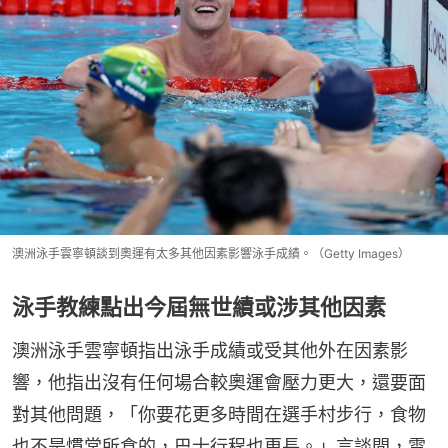
澳洲泳手雲寧頓談到奧運有太多其他因素影響泳手成績。（Getty Images）
泳手教練點出今屆無世績或涉其他因素
澳洲泳手雲寧頓指出泳手成績或受其他外在因素影
響，他指出沒有任何場合較奧運會壓力更大，還要面
對其他問題，「你要花更多時間在選手村步行，食物
也不是慣常所食的，巴士行程也更長。」言談間，雲