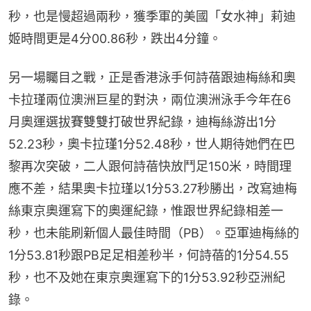
秒，也是慢超過兩秒，獲季軍的美國「女水神」莉迪
姬時間更是4分00.86秒，跌出4分鐘。
另一場矚目之戰，正是香港泳手何詩蓓跟迪梅絲和奧
卡拉瑾兩位澳洲巨星的對決，兩位澳洲泳手今年在6
月奧運選拔賽雙雙打破世界紀錄，迪梅絲游出1分
52.23秒，奧卡拉瑾1分52.48秒，世人期待她們在巴
黎再次突破，二人跟何詩蓓快放鬥足150米，時間理
應不差，結果奧卡拉瑾以1分53.27秒勝出，改寫迪梅
絲東京奧運寫下的奧運紀錄，惟跟世界紀錄相差一
秒，也未能刷新個人最佳時間（PB）。亞軍迪梅絲的
1分53.81秒跟PB足足相差秒半，何詩蓓的1分54.55
秒，也不及她在東京奧運寫下的1分53.92秒亞洲紀
錄。