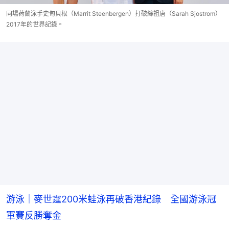
同場荷蘭泳手史甸貝根（Marrit Steenbergen）打破絲祖唐（Sarah Sjostrom）
2017年的世界記錄。
游泳｜麥世霆200米蛙泳再破香港紀錄 全國游泳冠
軍賽反勝奪金