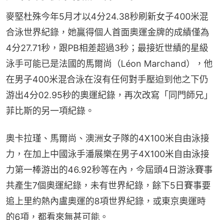
麥堅杜殊今年5月才以4分24.38秒刷新女子400米混
合泳世界紀錄，她贏得個人首面奧運金牌的成績僅為
4分27.71秒，跟PB相差超過3秒；最接近世績的星級
泳手可能已是法國的馬爾尚（Léon Marchand），他
在男子400米混合泳在沒有任何對手壓迫到他之下仍
游出4分02.95秒的奧運紀錄，再次改寫「同門師兄」
菲比斯的另一項紀錄。
奧卡拉瑾、馬爾尚、澳洲女子隊的4X100米自由泳接
力，在加上中國泳手潘展樂在男子4X100米自由泳接
力第一棒游出的46.92秒等在內，今屆頭4日游泳賽事
共產生7個奧運紀錄，未有世界紀錄，餘下5日賽事要
追上里約熱內盧奧運的8項世界紀錄，或東京奧運時
的6項，都看來無甚可能。