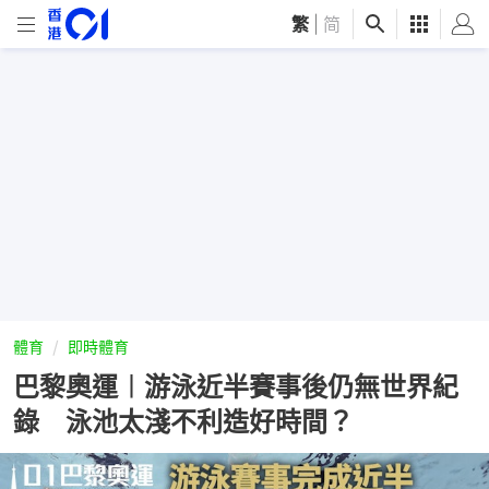
繁
|
简
體育
即時體育
巴黎奧運︱游泳近半賽事後仍無世界紀
錄 泳池太淺不利造好時間？