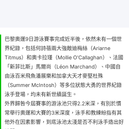
巴黎奧運9日游泳賽事完成近半後，依然未有一個世
界紀錄，包括何詩蓓兩大強敵迪梅絲（Ariarne
Titmus）和奧卡拉瑾（Mollie O'Callaghan）、法國
「新菲比斯」馬爾尚（Léon Marchand）、中國自
由泳百米飛魚潘展樂和加拿大天才麥堅杜殊
（Summer McIntosh）等多位狀態大勇的世界紀錄
泳手登場，均未有新世績誕生。
外界歸咎今屆賽事的游泳池只得2.2米深，有別於慣
常舉行奧運和大賽的3米深度，泳手和教練紛指有其
他外在因素影響，到底泳池太淺是否不利泳手造出好