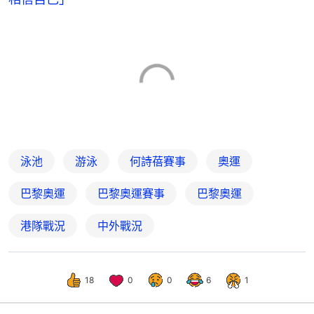
泳池
游泳
何詩蓓賽事
奧運
巴黎奧運
巴黎奧運賽事
巴黎奧運
港隊戰況
中外戰況
18
0
0
6
1