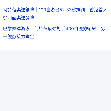
何詩蓓奧運銅牌｜100自游出52.33秒摘銅 香港首人
奪四面奧運獎牌
巴黎奧運游泳︱何詩蓓最強對手400自強勢衛冕 另
一強敵接力奪金