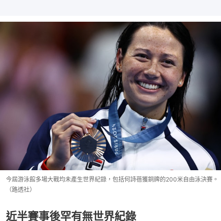
今屆游泳館多場大戰均未產生世界紀錄，包括何詩蓓獲銅牌的200米自由泳決賽。
（路透社）
近半賽事後罕有無世界紀錄