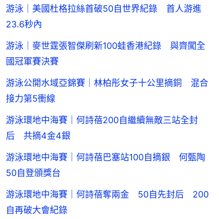
游泳｜美國杜格拉絲首破50自世界紀錄 首人游進
23.6秒內
游泳｜麥世霆張智傑刷新100蛙香港紀錄 與齊闖全
國冠軍賽決賽
游泳公開水域亞錦賽｜林柏彤女子十公里摘銅 混合
接力第5衝線
游泳環地中海賽｜何詩蓓200自繼續無敵三站全封
后 共摘4金4銀
游泳環地中海賽｜何詩蓓巴塞站100自摘銀 何甄陶
50自登頒獎台
游泳環地中海賽｜何詩蓓奪兩金 50自先封后 200
自再破大會紀錄