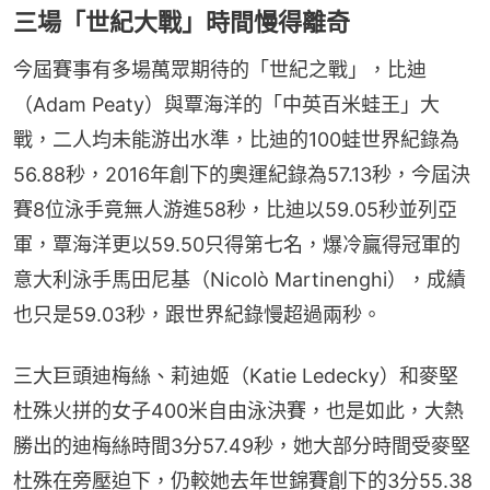
三場「世紀大戰」時間慢得離奇
今屆賽事有多場萬眾期待的「世紀之戰」，比迪
（Adam Peaty）與覃海洋的「中英百米蛙王」大
戰，二人均未能游出水準，比迪的100蛙世界紀錄為
56.88秒，2016年創下的奧運紀錄為57.13秒，今屆決
賽8位泳手竟無人游進58秒，比迪以59.05秒並列亞
軍，覃海洋更以59.50只得第七名，爆冷贏得冠軍的
意大利泳手馬田尼基（Nicolò Martinenghi），成績
也只是59.03秒，跟世界紀錄慢超過兩秒。
三大巨頭迪梅絲、莉迪姬（Katie Ledecky）和麥堅
杜殊火拼的女子400米自由泳決賽，也是如此，大熱
勝出的迪梅絲時間3分57.49秒，她大部分時間受麥堅
杜殊在旁壓迫下，仍較她去年世錦賽創下的3分55.38