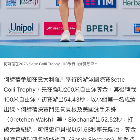
何詩蓓在2026 Sette Colli Trophy 100米自由泳賽奪亞。
何詩蓓參加在意大利羅馬舉行的游泳國際賽Sette 
Colli Trophy，先在強項200米自由泳奪金，其後轉戰
100米自由泳，初賽游出54.43秒，以小組第一名成績
出線。何詩蓓決賽鬥史甸貝根及美國泳手禾殊
（Gretchen Walsh）等，Siobhan游出52.52秒，打
破大會紀錄，可惜史甸貝根以51.68秒率先觸池，奪金
同時打破瑞典名將絲祖唐（Sarah Sjostrom）所保持