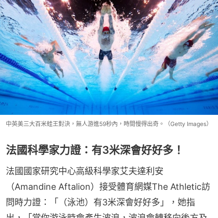
中英美三大百米蛙王對決，無人游進59秒內，時間慢得出奇。（Getty Images）
法國科學家力證：有3米深會好好多！
法國國家研究中心高級科學家艾夫達利安
（Amandine Aftalion）接受體育網媒The Athletic訪
問時力證：「（泳池）有3米深會好好多」，她指
出，「當你游泳時會產生波浪，波浪會轉移向後方及