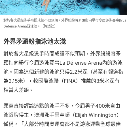
對於各大星級泳手時間成績不似預期，外界紛紛將矛頭指向舉行今屆游泳賽事的La
Défense Arena游泳池。（路透社）
外界矛頭紛指泳池太淺
對於各大星級泳手時間成績不似預期，外界紛紛將矛
頭指向舉行今屆游泳賽事La Défense Arena內的游泳
池。因為這個新建的泳池只得2.2米深（甚至有報道指
為2.15米），較國際泳聯（FINA）推薦的3米水深有
相當大差距。
願意直接評論這點的泳手不多，今屆男子400米自由
泳銀牌得主，澳洲泳手雲寧頓（Elijah Winnington）
僅稱，「大部分時間奧運會都不是游泳運動全球最佳