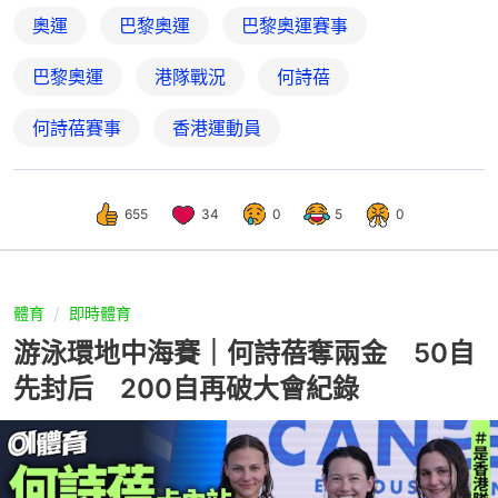
奧運
巴黎奧運
巴黎奧運賽事
巴黎奧運
港隊戰況
何詩蓓
何詩蓓賽事
香港運動員
655
34
0
5
0
體育
即時體育
游泳環地中海賽｜何詩蓓奪兩金 50自
先封后 200自再破大會紀錄