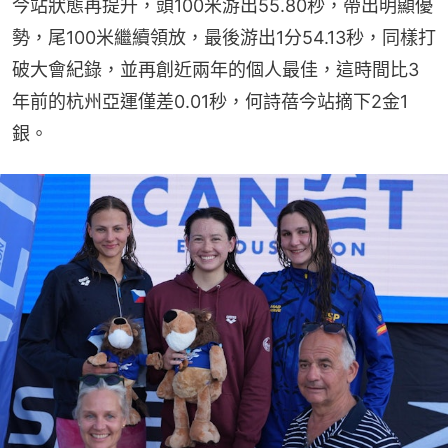
今站狀態再提升，頭100米游出55.80秒，帶出明顯優
勢，尾100米繼續領放，最後游出1分54.13秒，同樣打
破大會紀錄，並再創近兩年的個人最佳，這時間比3
年前的杭州亞運僅差0.01秒，何詩蓓今站摘下2金1
銀。