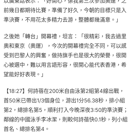
以廣東話表示：「好開心，係我第三次參加奧運，之
前幾日都期待比賽，準備了好久，今朝的目標只是入
準決賽，不用花太多精力去游，整體都幾滿意。」
之後她「轉台」開幕禮，坦言：「很精彩，我去過里
奧和東京（奧運），今次的開幕禮完全不同，可以感
受到巴黎人的興奮，做持旗手也是很大的榮譽，很開
心被選中，難以用言語形容，很開心能代表香港，希
望能好好表現。」
【18:27】何詩蓓在200米自由泳第2組第4線出戰，
首50米已帶出1/3個身位，游出1分56.38秒，排小組
第2，總排名第5，順利打入今晚深夜3:50的準決賽；
鄰線的中國泳手李冰潔，則較何詩蓓快0.1秒，列小組
首名、總排名第4。