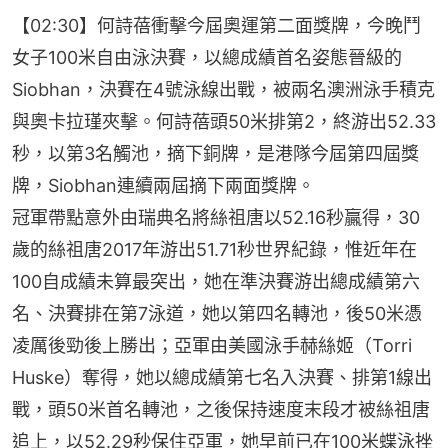
【02:30】何詩蓓衝擊今屆奧運第二面獎牌，今晚鬥
女子100米自由泳決賽，以總成績首名姿態晉級的
Siobhan，決賽在4號泳線出戰，被兩名澳洲泳手積克
與奧卡拉瑾夾擊。何詩蓓頭50米排第2，終游出52.33
秒，以第3名觸池，摘下銅牌，是港隊今屆第四屆獎
牌，Siobhan連續兩屆摘下兩面獎牌。
冠軍帶點意外由瑞典名將絲祖唐以52.16秒贏得，30
歲的絲祖唐2017年游出51.71秒世界紀錄，惟近年在
100自成績未算最突出，她在準決賽游出總成績第六
名、決賽排在第7泳道，她以第四名轉池，後50米憑
凌厲後勁後上勝出；亞軍由美國泳手赫絲姬（Torri 
Huske）奪得，她以總成績第七名入決賽、排第1線出
戰，頭50米首名轉池，之後保持速度末段才被絲祖唐
追上，以52.29秒保住亞軍，她早前已在100米蝶泳挫