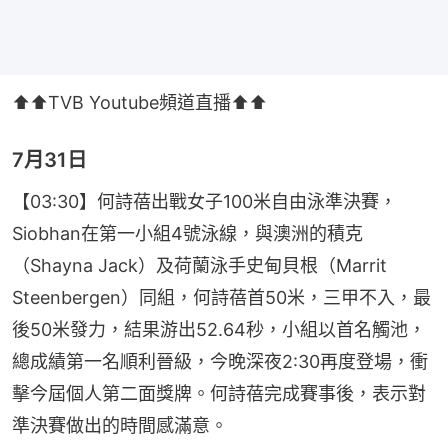
⬆️⬆️TVB Youtube頻道直播⬆️⬆️
7月31日
【03:30】何詩蓓出戰女子100米自由泳準決賽，
Siobhan在第一小組4號泳線，與澳洲的積克
（Shayna Jack）及荷蘭泳手史甸貝根（Marrit 
Steenbergen）同組，何詩蓓首50米，三甲不入，最
後50米發力，結果游出52.64秒，小組以首名觸池，
總成績第一名順利晉級，今晚深夜2:30再度登場，衝
擊今屆個人第二面獎牌。何詩蓓完成賽事後，表示對
準決賽做出的時間感滿意。