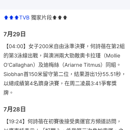
⬆️⬆️⬆️TVB
 獨家片段⬆️⬆️⬆️
7月29日
【04:00】女子200米自由泳準決賽，何詩蓓在第2組
的第3泳線出戰，與澳洲兩大勁敵奧卡拉瑾（Mollie 
O'Callaghan）及迪梅絲（Ariarne Titmus）同組。
Siobhan首150米留守第二位，結果游出1分55.51秒，
以總成績第4名躋身決賽，在周二凌晨3:41爭奪獎
牌。
7月28日
【19:24】何詩蓓在初賽後接受奧運官方頻道訪問，