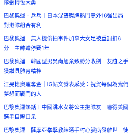
隊張博恆大勇
巴黎奧運．乒乓︱日本混雙獎牌熱門意外16強出局
對港隊組合有利
巴黎奧運｜無人機偷拍事件加拿大女足被重罰扣6
分 主帥遭停賽1年
巴黎奧運｜韓國型男吳尚旭棄致勝分收劍 友誼之手
獲讚具體育精神
江旻憓奧運奪金｜IG帖文發表感受：祝賀每個為我們
夢想而戰鬥的人
巴黎奧運熱話︱中國跳水女將公主抱隊友 嚇得美國
選手目瞪口呆
巴黎奧運︱薩摩亞拳擊教練選手村心臟病發離世 徒