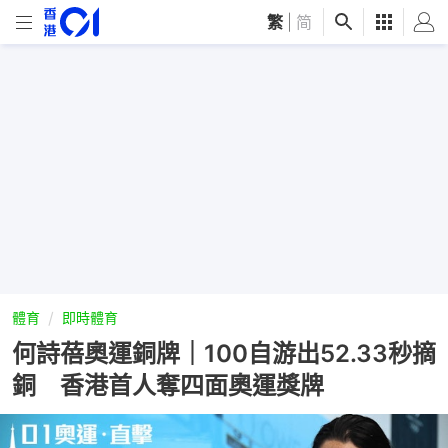
繁
|
简
體育
即時體育
何詩蓓奧運銅牌｜100自游出52.33秒摘
銅 香港首人奪四面奧運獎牌