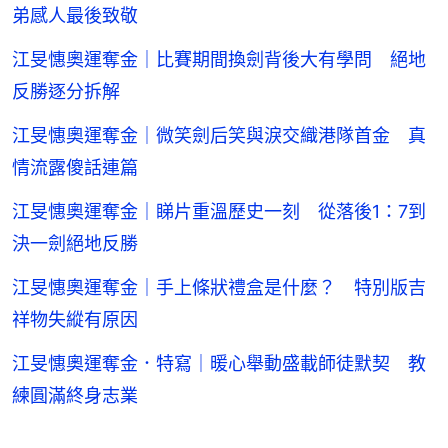
弟感人最後致敬
江旻憓奧運奪金｜比賽期間換劍背後大有學問 絕地
反勝逐分拆解
江旻憓奧運奪金｜微笑劍后笑與淚交織港隊首金 真
情流露傻話連篇
江旻憓奧運奪金｜睇片重溫歷史一刻 從落後1：7到
決一劍絕地反勝
江旻憓奧運奪金｜手上條狀禮盒是什麼？ 特別版吉
祥物失縱有原因
江旻憓奧運奪金．特寫｜暖心舉動盛載師徒默契 教
練圓滿終身志業