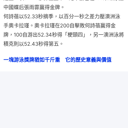
中國蝶后張雨霏贏得金牌。
何詩蓓以52.33秒摘季，以百分一秒之差力壓澳洲泳
手奧卡拉瑾。奧卡拉瑾在200自擊敗何詩蓓贏得金
牌，100自游出52.34秒得「梗頸四」，另一澳洲泳將
積克則以52.43秒得第五。
一塊游泳獎牌猶如千斤重　它的歷史意義與價值