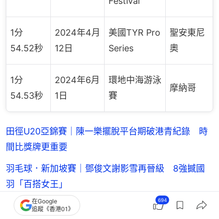
Festival
1分
2024年4月
美國TYR Pro
聖安東尼
54.52秒
12日
Series
奧
1分
2024年6月
環地中海游泳
摩納哥
54.53秒
1日
賽
田徑U20亞錦賽｜陳一樂擺脫平台期破港青紀錄 時
間比獎牌更重要
羽毛球．新加坡賽｜鄧俊文謝影雪再晉級 8強撼國
羽「百搭女王」
694
在Google
田徑U20亞錦賽｜郭俊廷100米主場摘銀 連續兩屆
追蹤《香港01》