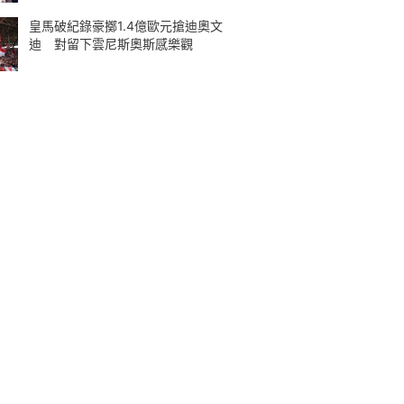
皇馬破紀錄豪擲1.4億歐元搶迪奧文
迪 對留下雲尼斯奧斯感樂觀