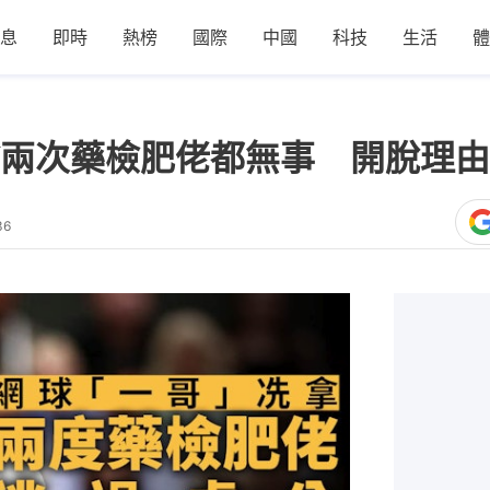
息
即時
熱榜
國際
中國
科技
生活
體
兩次藥檢肥佬都無事 開脫理由
36