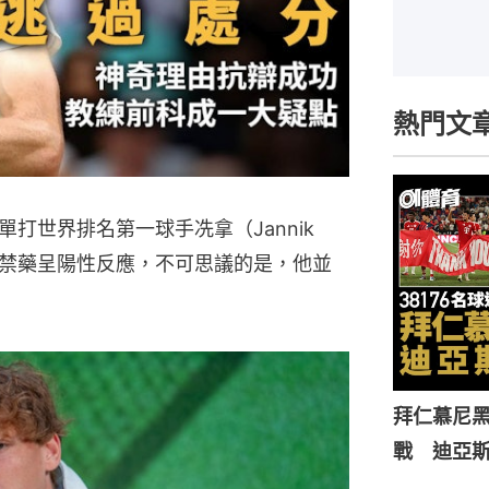
熱門文
打世界排名第一球手冼拿（Jannik
出對禁藥呈陽性反應，不可思議的是，他並
拜仁慕尼黑
戰 迪亞