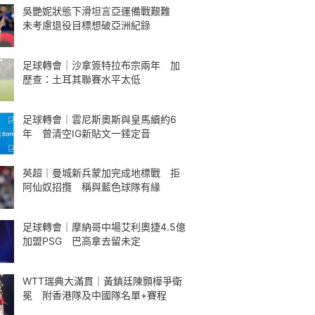
吳艷妮狀態下滑坦言亞運備戰艱難
未考慮退役目標想破亞洲紀錄
足球轉會｜沙拿簽特拉布宗兩年 加
歷查：土耳其聯賽水平太低
足球轉會｜雲尼斯奧斯與皇馬續約6
年 曾清空IG新貼文一錘定音
英超｜曼城新兵蒙加完成地標戰 拒
阿仙奴招攬 稱與藍色球隊有緣
足球轉會｜摩納哥中場艾利奧捷4.5億
加盟PSG 巴高拿去留未定
WTT瑞典大滿貫｜黃鎮廷陳顥樺爭衛
冕 附香港隊及中國隊名單+賽程