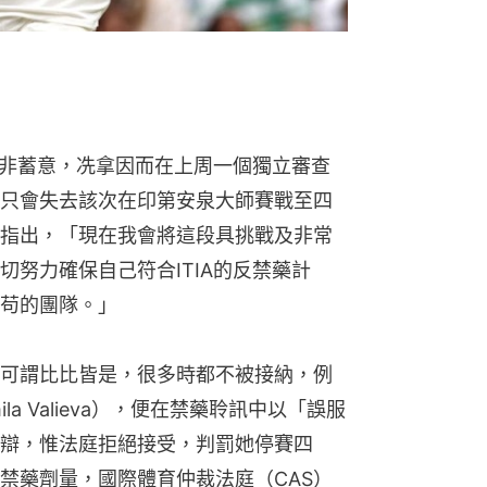
並非蓄意，冼拿因而在上周一個獨立審查
只會失去該次在印第安泉大師賽戰至四
指出，「現在我會將這段具挑戰及非常
努力確保自己符合ITIA的反禁藥計
苟的團隊。」
可謂比比皆是，很多時都不被接納，例
a Valieva），便在禁藥聆訊中以「誤服
辯，惟法庭拒絕接受，判罰她停賽四
禁藥劑量，國際體育仲裁法庭（CAS）