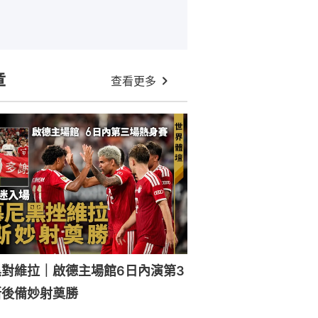
章
查看更多
對維拉｜啟德主場館6日內演第3
斯後備妙射奠勝