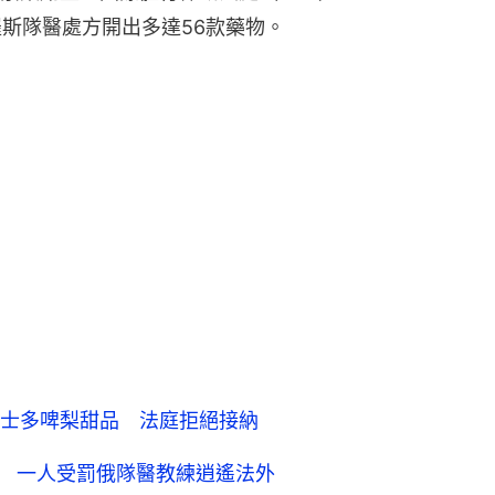
羅斯隊醫處方開出多達56款藥物。
士多啤梨甜品 法庭拒絕接納
藥 一人受罰俄隊醫教練逍遙法外