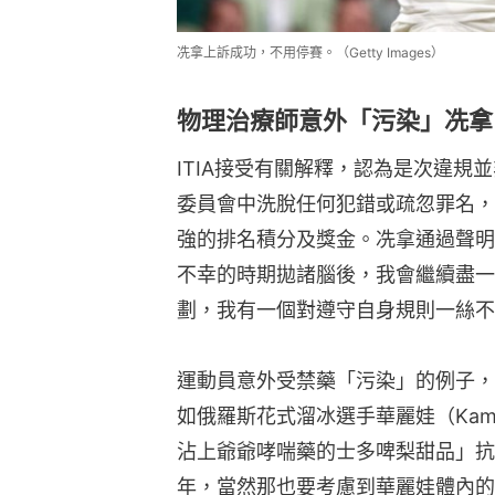
冼拿上訴成功，不用停賽。（Getty Images）
物理治療師意外「污染」冼拿
ITIA接受有關解釋，認為是次違規
委員會中洗脫任何犯錯或疏忽罪名，
強的排名積分及獎金。冼拿通過聲明
不幸的時期拋諸腦後，我會繼續盡一切
劃，我有一個對遵守自身規則一絲不
運動員意外受禁藥「污染」的例子，
如俄羅斯花式溜冰選手華麗娃（Kamil
沾上爺爺哮喘藥的士多啤梨甜品」抗
年，當然那也要考慮到華麗娃體內的