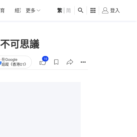
育
經濟
更多
01深圳
繁
觀點
|
简
健康
好食玩飛
登入
女
不可思議
19
在Google
追蹤《香港01》