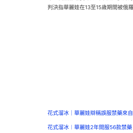
判決指華麗娃在13至15歲期間被俄
花式溜冰｜華麗娃辯稱誤服禁藥來自
花式溜冰︱華麗娃2年間服56款禁