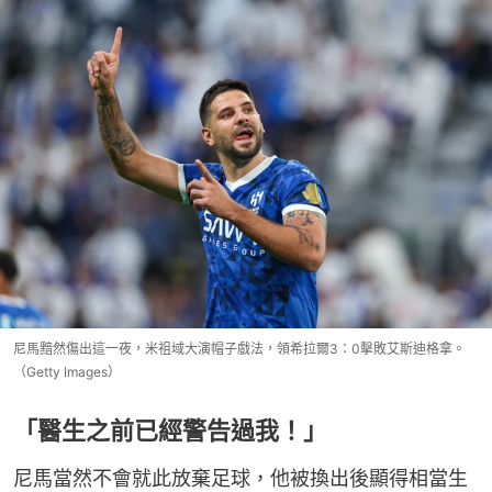
尼馬黯然傷出這一夜，米祖域大演帽子戲法，領希拉爾3：0擊敗艾斯迪格拿。
（Getty Images）
「醫生之前已經警告過我！」
尼馬當然不會就此放棄足球，他被換出後顯得相當生