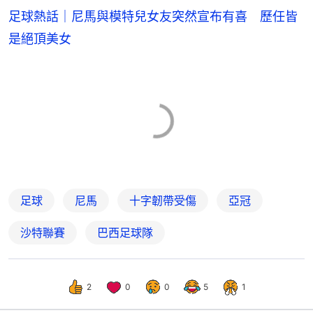
足球熱話｜尼馬與模特兒女友突然宣布有喜 歷任皆
是絕頂美女
足球
尼馬
十字韌帶受傷
亞冠
沙特聯賽
巴西足球隊
2
0
0
5
1