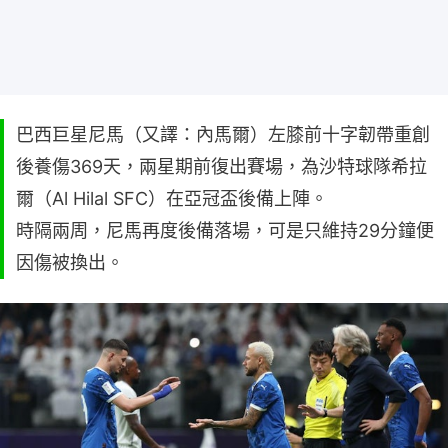
巴西巨星尼馬（又譯：內馬爾）左膝前十字韌帶重創
後養傷369天，兩星期前復出賽場，為沙特球隊希拉
爾（Al Hilal SFC）在亞冠盃後備上陣。
時隔兩周，尼馬再度後備落場，可是只維持29分鐘便
因傷被換出。