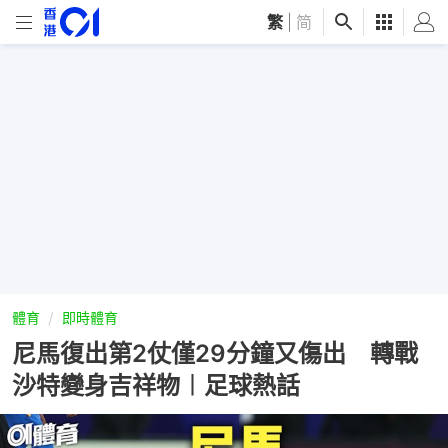
繁
|
简
體育
即時體育
尼馬復出第2仗僅29分鐘又傷出 轉戰
沙特變身吉祥物︱足球熱話