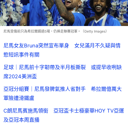
尼馬受傷前只為希拉爾踢過5場，仍捧走聯賽冠軍。（Getty Images）
尼馬女友Bruna突然宣布單身 女兒滿月不久疑與情
慾短訊事件有關
足球｜尼馬前十字韌帶及半月板撕裂 或提早收咧缺
席2024美洲盃
亞冠分組賽｜尼馬發脾氣推人省對手 希拉爾億萬大
軍險遭滑鐵盧
C朗尼馬賓施馬領銜 亞冠盃卡士極豪華HOY TV亞運
及亞冠本周直播