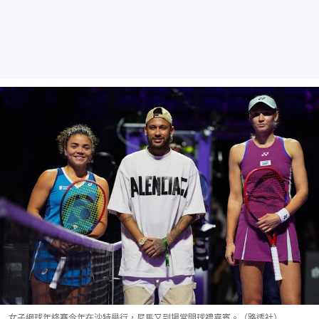
女子網球年終賽今年在沙特舉行，尼馬又到場當開球禮嘉賓。（路透社）