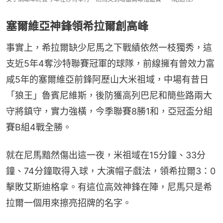
塞爾維亞神鋒領希拉爾創高峰
事實上，希拉爾缺少尼馬之下戰績依然一枝獨秀，這
支近5年4奪沙特聯賽冠軍的球隊，前線擁有曾效力富
咸5年的塞爾維亞前鋒阿歷山大米祖域，中場有昔日
「狼王」魯賓尼維斯，後防獲高列巴尼和簡些路兩大
守將鎮守，實力強橫，今季聯賽8勝1和，亞冠盃分組
賽B組4戰全勝。
就在尼馬黯然傷出這一夜，米祖域在15分鐘、33分
鐘、74分鐘取得入球，大演帽子戲法，領希拉爾3：0
擊敗艾斯迪格拿。有這位高效神鋒在陣，尼馬只是希
拉爾一個用來擦亮招牌的名字。