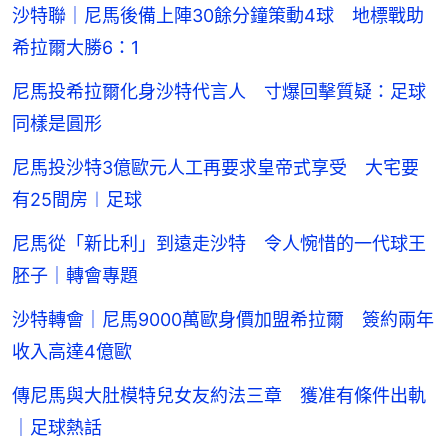
沙特聯｜尼馬後備上陣30餘分鐘策動4球 地標戰助
希拉爾大勝6：1
尼馬投希拉爾化身沙特代言人 寸爆回擊質疑：足球
同樣是圓形
尼馬投沙特3億歐元人工再要求皇帝式享受 大宅要
有25間房︱足球
尼馬從「新比利」到遠走沙特 令人惋惜的一代球王
胚子｜轉會專題
沙特轉會｜尼馬9000萬歐身價加盟希拉爾 簽約兩年
收入高達4億歐
傳尼馬與大肚模特兒女友約法三章 獲准有條件出軌
｜足球熱話