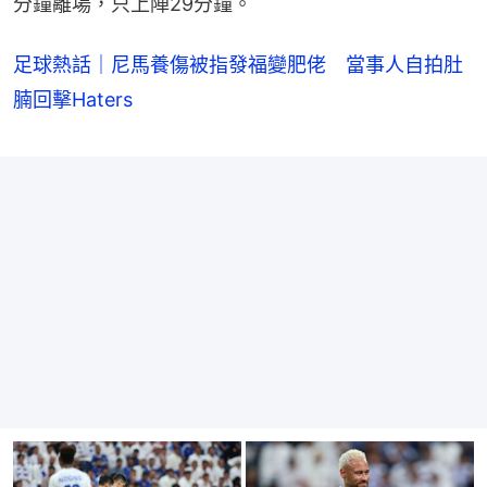
分鐘離場，只上陣29分鐘。
足球熱話｜尼馬養傷被指發福變肥佬 當事人自拍肚
腩回擊Haters