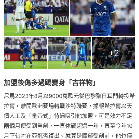
+
2
加盟後傷多過踢變身「吉祥物」
尼馬2023年8月以9000萬歐元從巴黎聖日耳門轉投希
拉爾，離開歐洲賽場轉戰沙特聯賽，據報希拉爾以天
價人工及「皇帝式」待遇吸引他加盟，可是效力不足
兩個月便受到重創，一直休戰超過一年，直至今年10
月下旬才在亞冠盃復出。就算是膝部受創前，他也僅