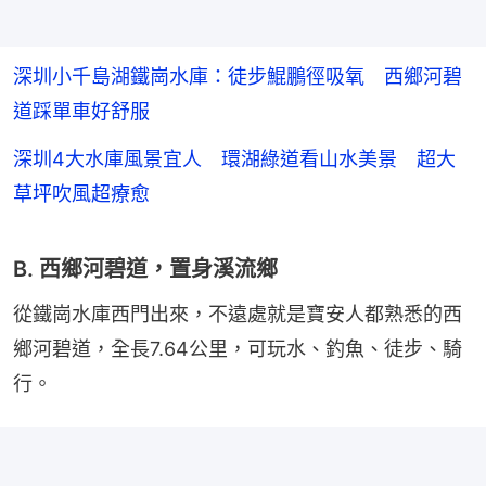
深圳小千島湖鐵崗水庫：徒步鯤鵬徑吸氧 西鄉河碧
道踩單車好舒服
深圳4大水庫風景宜人 環湖綠道看山水美景 超大
草坪吹風超療愈
B. 西鄉河碧道，置身溪流鄉
從鐵崗水庫西門出來，不遠處就是寶安人都熟悉的西
鄉河碧道，全長7.64公里，可玩水、釣魚、徒步、騎
行。