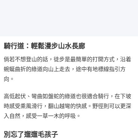
騎行道：輕鬆漫步山水長廊
倘若不想登山的話，徒步是最簡單的打開方式，沿着
蜿蜒曲折的綠道向山上走去，途中有地標線指引方
向。
高低起伏、彎曲如盤蛇的綠道也很適合騎行，在下坡
時感受乘風滑行，翻山越彎的快感。野徑則可以更深
入自然，感受一草一木的呼吸。
別忘了遛遛毛孩子