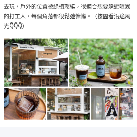
去玩，戶外的位置被綠植環繞，很適合想要躲避喧囂
的打工人，每個角落都很鬆弛慵懶。（按圖看沿途風
光
👇👇👇
）