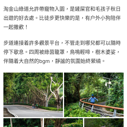
淘金山綠道允許帶寵物入園，是鏟屎官和毛孩子秋日
出遊的好去處。比徒步更快樂的是，有户外小狗陪伴
一起撒歡！
步道連接着許多觀景平台，不管走到哪兒都可以隨時
停下歇息。四周被綠茵籠罩，鳥鳴輕啼，樹木婆娑，
伴隨着大自然的bgm，靜謐的氛圍始終縈繞。