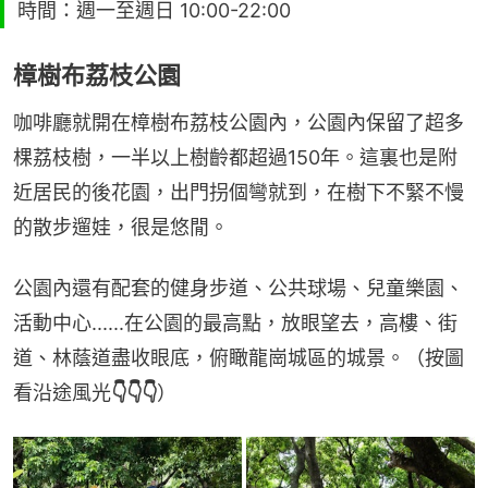
時間：週一至週日 10:00-22:00
樟樹布荔枝公園
咖啡廳就開在樟樹布荔枝公園內，公園內保留了超多
棵荔枝樹，一半以上樹齡都超過150年。這裏也是附
近居民的後花園，出門拐個彎就到，在樹下不緊不慢
的散步遛娃，很是悠閒。
公園內還有配套的健身步道、公共球場、兒童樂園、
活動中心......在公園的最高點，放眼望去，高樓、街
道、林蔭道盡收眼底，俯瞰龍崗城區的城景。（按圖
看沿途風光
👇👇👇
）