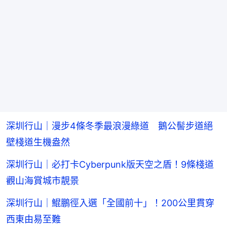
深圳行山｜漫步4條冬季最浪漫綠道 鵝公髻步道絕
壁棧道生機盎然
深圳行山｜必打卡Cyberpunk版天空之盾！9條棧道
觀山海賞城市靚景
深圳行山｜鯤鵬徑入選「全國前十」！200公里貫穿
西東由易至難