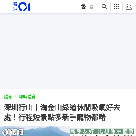
繁
|
简
體育
即時體育
深圳行山｜淘金山綠道休閒吸氧好去
處！行程短景點多新手寵物都啱