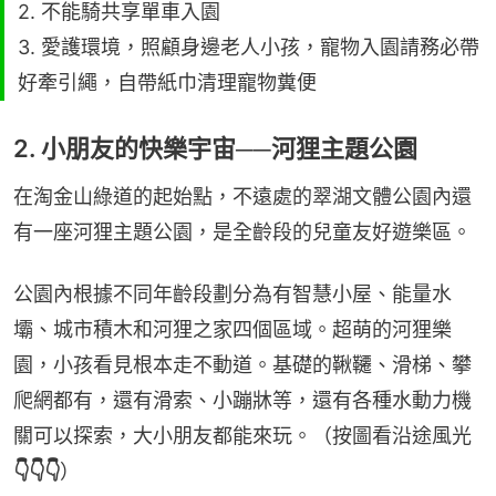
2. 不能騎共享單車入園
3. 愛護環境，照顧身邊老人小孩，寵物入園請務必帶
好牽引繩，自帶紙巾清理寵物糞便
2. 小朋友的快樂宇宙──河狸主題公園
在淘金山綠道的起始點，不遠處的翠湖文體公園內還
有一座河狸主題公園，是全齡段的兒童友好遊樂區。
公園內根據不同年齡段劃分為有智慧小屋、能量水
壩、城市積木和河狸之家四個區域。超萌的河狸樂
園，小孩看見根本走不動道。基礎的鞦韆、滑梯、攀
爬網都有，還有滑索、小蹦牀等，還有各種水動力機
關可以探索，大小朋友都能來玩。（按圖看沿途風光
👇👇👇
）