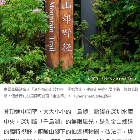
由翠蔭驛站進入「深圳布心山郊野徑」開始登山，建議走左邊石階小路，雖較為陡
峭，但步行15分鐘即可登頂「金山亭」。（ShenzhenStyle提供）
登頂途中回望，大大小小的「島嶼」點綴在深圳水庫
中央，深圳版「千島湖」的無限風光，是淘金山綠道
的獨特視野。俯瞰山腳下的仙湖植物園、弘法寺，與