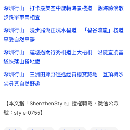
深圳行山｜打卡最美空中旋轉海景棧道 觀海聽浪散
步踩單車兩相宜
深圳行山｜漫步羅湖正坑水碧道 「碧谷流嵐」棧道
享受自然寧靜
深圳行山｜蓮塘過關行秀桐道上大梧桐 沿陡直凌雲
道快落山搭地鐵
深圳行山｜三洲田郊野徑途經賞櫻寶藏地 登頂梅沙
尖尋覓自然野趣
【本文獲「ShenzhenStyle」授權轉載，微信公眾
號：style-0755】