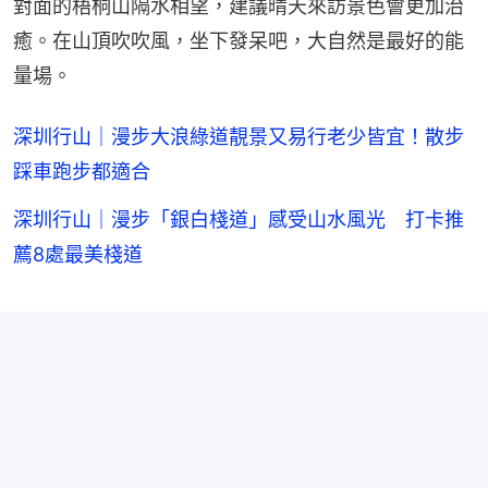
對面的梧桐山隔水相望，建議晴天來訪景色會更加治
癒。在山頂吹吹風，坐下發呆吧，大自然是最好的能
量場。
深圳行山｜漫步大浪綠道靚景又易行老少皆宜！散步
踩車跑步都適合
深圳行山｜漫步「銀白棧道」感受山水風光 打卡推
薦8處最美棧道