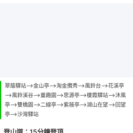
翠蔭驛站——>金山亭——>淘金攬秀——>風鈴台——>花溪亭
——>風鈴溪谷——>童趣園——>思源亭——>棲霞驛站——>沐風
亭——>雙橋園——>二線亭——>紫薇亭——>湖山在望——>回望
亭——>沙灣驛站
登山道：15分鐘登頂