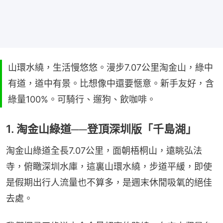
山環水繞，生活慢悠悠。漫步7.07公里淘金山，綠中
有道，道中有景。比想像中還要愜意。新手友好，含
綠量100%。可騎行、遛狗、飲咖啡。
1. 淘金山綠道──登頂深圳版「千島湖」
淘金山綠道全長7.07公里，面朝梧桐山，遠眺弘法
寺，俯瞰深圳水庫，這裏山環水繞，步道平緩，即使
是假期出行人流量也不算多，是週末休閒吸氧的絕佳
去處。