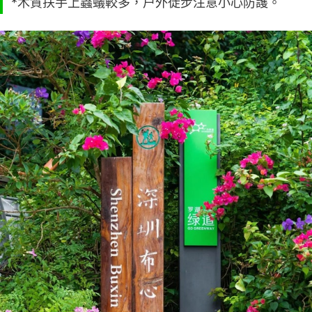
*木質扶手上蟲蟻較多，户外徒步注意小心防護。