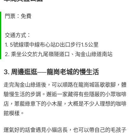
門票：免費
交通方式：
1. 5號線環中線布心站D出口步行1.5公里
2. 乘坐公交於九尾嶺隧道口、淘金山綠道南站
3. 周邊逛逛──龍崗老城的慢生活
走完淘金山綠道後，可以順路在龍崗城區歇歇腳，體
驗慢生活的步調。邂逅一家藏得有些隱蔽的小眾咖啡
店，蔥蘢綠意下的小木屋，大概是不少人理想的咖啡
館模樣。
運氣好的話會遇見小貓店長，也可以帶自己的毛孩子