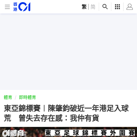
繁
|
简
體育
即時體育
東亞錦標賽︱陳肇鈞破近一年港足入球
荒 曾失去存在感：我仲有貨