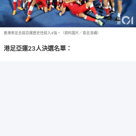
香港男足去屆亞運歷史性殺入4強。（資料圖片／袁志浩攝）
港足亞運23人決選名單：