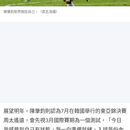
陳肇鈞依然相信自己。（袁志浩攝）
展望明年，陳肇鈞則認為7月在韓國舉行的東亞錦決賽
周太遙遠，會先視3月國際賽期為一個測試，「今日
我感覺到自己有狀態，我一向準備就緒，入球是份內