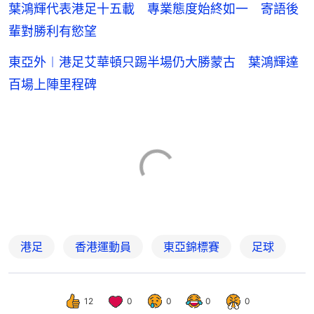
葉鴻輝代表港足十五載 專業態度始終如一 寄語後
輩對勝利有慾望
東亞外︱港足艾華頓只踢半場仍大勝蒙古 葉鴻輝達
百場上陣里程碑
港足
香港運動員
東亞錦標賽
足球
12
0
0
0
0