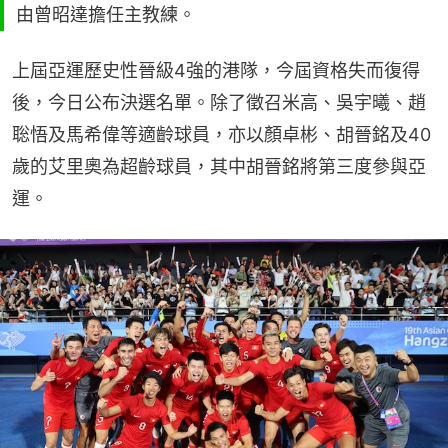
由曾昭達擔任主教練。
上屆亞運歷史性晉級4強的港隊，今屆資格失而復得
後，今日公布決選名單。除了徵召米高、吳宇曦、趙
聡悟及馬希偉等適齡球員，亦以顏卓彬、胡晉銘及40
歲的艾里奧為超齡球員，其中胡晉銘將第三度參與亞
運。