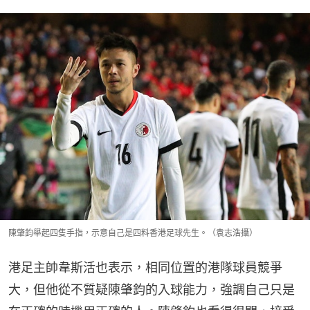
陳肇鈞舉起四隻手指，示意自己是四料香港足球先生。（袁志浩攝）
港足主帥韋斯活也表示，相同位置的港隊球員競爭
大，但他從不質疑陳肇鈞的入球能力，強調自己只是