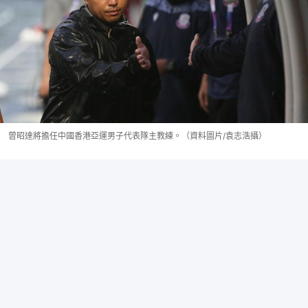
曾昭達將擔任中國香港亞運男子代表隊主教練。（資料圖片/袁志浩攝）