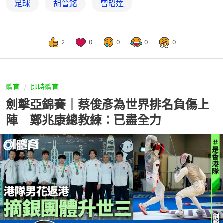
足球
胡晉銘
曾昭達
2
0
0
0
0
體育
即時體育
劍擊亞錦賽｜蔡俊彥為世界排名負傷上
陣 鄭兆康總教練：已盡全力