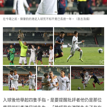
在今場之前，陳肇鈞的港足入球荒不知不覺已長達一年。（袁志浩攝）
+
7
入球後他舉起四隻手指，是要提醒批評者他仍是那位