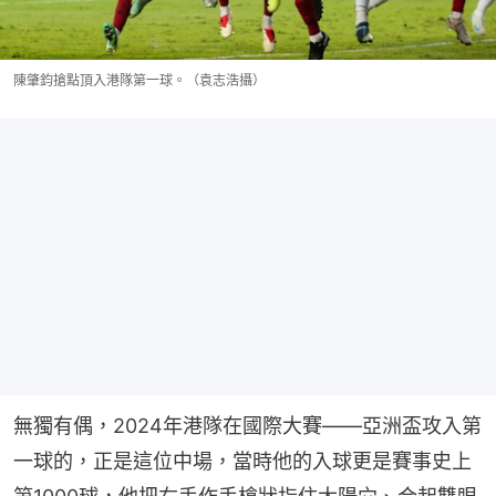
陳肇鈞搶點頂入港隊第一球。（袁志浩攝）
無獨有偶，2024年港隊在國際大賽——亞洲盃攻入第
一球的，正是這位中場，當時他的入球更是賽事史上