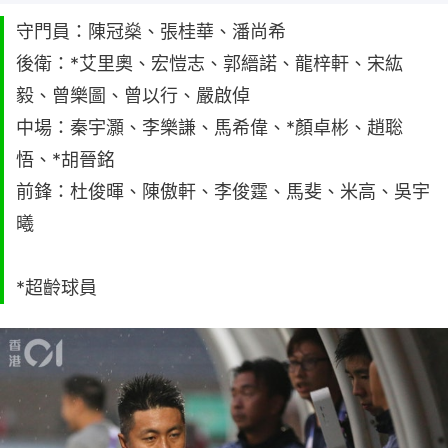
守門員：陳冠燊、張桂華、潘尚希
後衛：*艾里奧、宏愷志、郭縉諾、龍梓軒、宋紘
毅、曾樂圖、曾以行、嚴啟倬
中場：秦宇灝、李樂謙、馬希偉、*顏卓彬、趙聡
悟、*胡晉銘
前鋒：杜俊暉、陳傲軒、李俊霆、馬斐、米高、吳宇
曦
*超齡球員