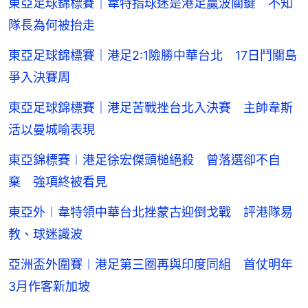
東亞足球錦標賽｜韋特指球迷是港足贏波關鍵 不知
隊長為何被抬走
東亞足球錦標賽｜港足2:1險勝中華台北 17日鬥關島
爭入決賽周
東亞足球錦標賽｜港足苦戰挫台北入決賽 主帥韋斯
活以曼城喻表現
東亞錦標賽︱港足徐宏傑頭槌絕殺 曾落選卻不自
棄 強項終被看見
東亞外︱韋特領中華台北挫蒙古迎倒戈戰 評港隊易
教、球迷識波
亞洲盃外圍賽︱港足第三圈再與印度同組 首仗明年
3月作客新加坡