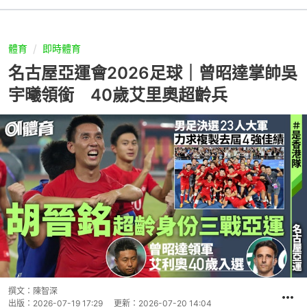
體育
即時體育
名古屋亞運會2026足球｜曾昭達掌帥吳
宇曦領銜 40歲艾里奧超齡兵
撰文：
陳智深
出版：
2026-07-19 17:29
更新：
2026-07-20 14:04