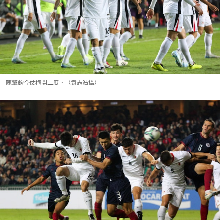
陳肇鈞今仗梅開二度。（袁志浩攝）