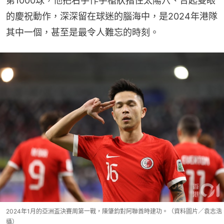
第1000球，他把右手作手槍狀指住太陽穴、合起雙眼
的慶祝動作，深深留在球迷的腦海中，是2024年港隊
其中一個，甚至是最令人難忘的時刻。
2024年1月的亞洲盃決賽周第一戰，陳肇鈞對阿聯酋時建功。（資料圖片／袁志浩
攝）