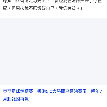
應屆四料香港足球先生，「曾經我在港隊失去了存在
感，但原來我不應懷疑自己，我仍有貨。」
東亞足球錦標賽｜香港5:0大勝關島晉決賽周 明年7
月赴韓國再戰