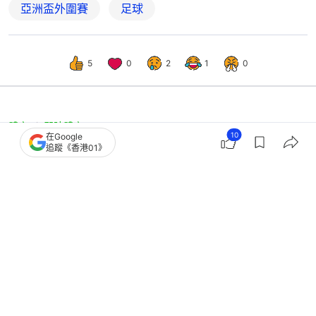
亞洲盃外圍賽
足球
5
0
2
1
0
體育
即時體育
10
在Google
亞洲盃外圍賽｜港足公布名單作客鬥印
追蹤《香港01》
度 流浪雙子龐焯熙爭首喼帽