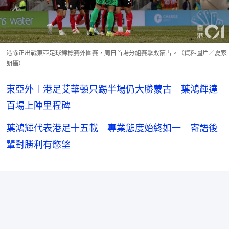
港隊正出戰東亞足球錦標賽外圍賽，周日首場分組賽擊敗蒙古。（資料圖片／夏家
朗攝）
東亞外︱港足艾華頓只踢半場仍大勝蒙古 葉鴻輝達
百場上陣里程碑
葉鴻輝代表港足十五載 專業態度始終如一 寄語後
輩對勝利有慾望