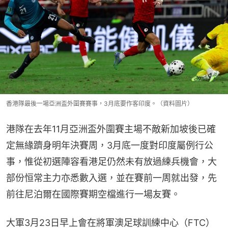
香港隊最後一場亞洲盃外圍賽賽事，3月底要作客印度。（資料圖片）
港隊在去年11月亞洲盃外圍賽主場不敵新加坡後已確
定無緣躋身明年決賽周，3月底一度對印度屬例行公
事，惟從初選陣容看港足仍然未有放過練兵機會，大
部份恒常主力亦悉數入選，並在賽前一周就出發，先
前往尼泊爾在國際賽期空檔進行一場友賽。
大軍3月23日早上會在將軍澳足球訓練中心（FTC）