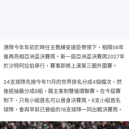
港隊今年年初於時任主教練安達臣帶領下，相隔56年
後再亮相亞洲盃決賽周。新一屆亞洲盃決賽周2027年
於沙特阿拉伯舉行，賽事即將上演第三圈外圍賽。
24支球隊先按今年11月的世界排名分成4個檔次，然
後經抽籤分成6組，踢主客制雙循環聯賽。在今屆賽
制下，只有小組首名可以晉身決賽周。6支小組首名
球隊，會與早前已晉級的18支球隊一同出戰決賽周。