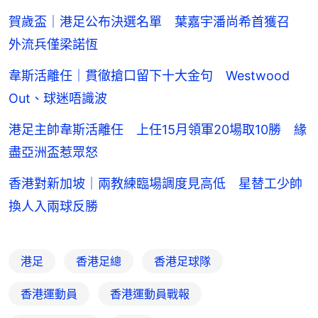
賀歲盃｜港足公布決選名單 葉嘉宇潘尚希首獲召
外流兵僅梁諾恆
韋斯活離任｜貫徹搶口留下十大金句 Westwood
Out、球迷唔識波
港足主帥韋斯活離任 上任15月領軍20場取10勝 緣
盡亞洲盃惹眾怒
香港對新加坡｜兩教練臨場調度見高低 星替工少帥
換人入兩球反勝
港足
香港足總
香港足球隊
香港運動員
香港運動員戰報