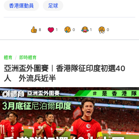
香港運動員
足球
8
1
0
1
0
體育
即時體育
亞洲盃外圍賽︱香港隊征印度初選40
人 外流兵近半