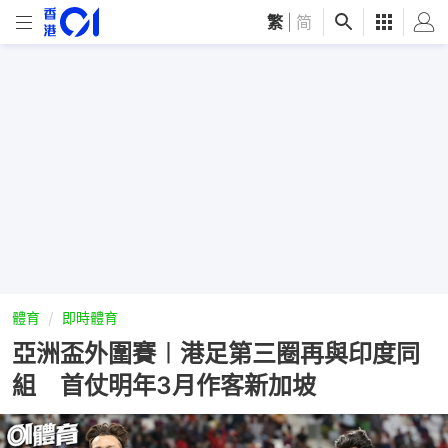
繁
|
简
體育
即時體育
亞洲盃外圍賽︱港足第三圈再與印度同
組 首仗明年3月作客新加坡