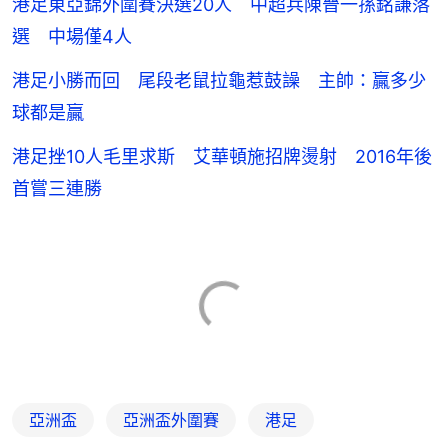
港足東亞錦外圍賽決選20人 中超兵陳晉一孫銘謙落
選 中場僅4人
港足小勝而回 尾段老鼠拉龜惹鼓譟 主帥：贏多少
球都是贏
港足挫10人毛里求斯 艾華頓施招牌燙射 2016年後
首嘗三連勝
亞洲盃
亞洲盃外圍賽
港足