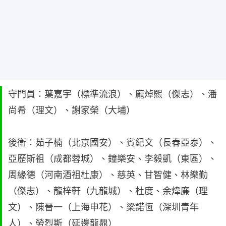
守門員：葉嘉宇（標準流浪）、龐焯熙（傑志）、潘
尚希（理文）、謝家榮（大埔）
後衛：茹子楠（北京國安）、賓紀文（長春亞泰）、
亞歷斯祖（成都蓉城）、鐘樂安、李毅凱（東區）、
周緣德（河南酒祖杜康）、慈英、甘智健、林樂勤
（傑志）、龍梓軒（九龍城）、杜度、余煒廉（理
文）、陳晉一（上海申花）、梁諾恆（深圳青年
人）、勞烈斯（延邊龍鼎）