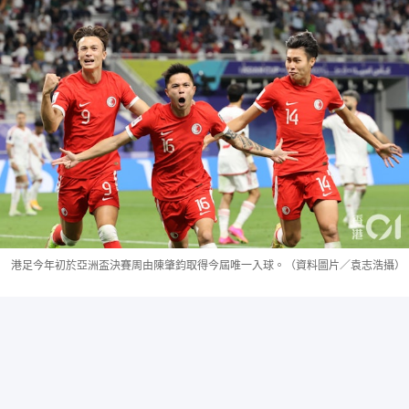
港足今年初於亞洲盃決賽周由陳肇鈞取得今屆唯一入球。（資料圖片／袁志浩攝）