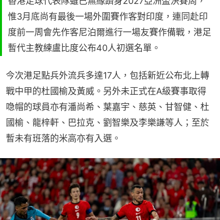
香港足球代表隊雖已無緣躋身2027亞洲盃決賽周，
惟3月底尚有最後一場外圍賽作客對印度，連同赴印
度前一周會先作客尼泊爾進行一場友賽作備戰，港足
暫代主教練盧比度公布40人初選名單。
今次港足點兵外流兵多達17人，包括新近公布北上轉
戰中甲的杜國榆及黃威。另外未正式在A級賽事取得
喼帽的球員亦有潘尚希、葉嘉宇、慈英、甘智健、杜
國榆、龍梓軒、巴拉克、劉智樂及李樂謙等人；至於
暫未有班落的米高亦有入選。