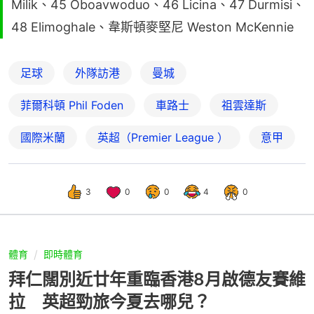
Milik、45 Oboavwoduo、46 Licina、47 Durmisi、
48 Elimoghale、韋斯頓麥堅尼 Weston McKennie
足球
外隊訪港
曼城
菲爾科頓 Phil Foden
車路士
祖雲達斯
國際米蘭
英超（Premier League ）
意甲
3
0
0
4
0
體育
即時體育
拜仁闊別近廿年重臨香港8月啟德友賽維
拉 英超勁旅今夏去哪兒？