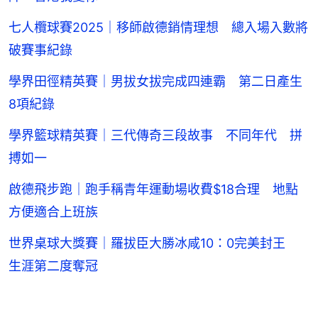
七人欖球賽2025｜移師啟德銷情理想 總入場入數將
破賽事紀錄
學界田徑精英賽｜男拔女拔完成四連霸 第二日產生
8項紀錄
學界籃球精英賽｜三代傳奇三段故事 不同年代 拼
搏如一
啟德飛步跑｜跑手稱青年運動場收費$18合理 地點
方便適合上班族
世界桌球大獎賽｜羅拔臣大勝冰咸10：0完美封王
生涯第二度奪冠