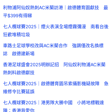
利物浦阿仙奴熱刺AC米蘭訪港｜啟德體育園獻技 最
平$399有得睇
七人欖球賽2025｜煙火表演全場煙霧彌漫 南看台後
狂歡堆積垃圾
車路士足球學校改與AC米蘭合作 強調僅改名換標
誌 啟德建新場
香港足球盛會2025明辦記招 阿仙奴利物浦AC米蘭
熱刺料啟德獻技
七人欖球賽2025｜啟德體育園吊索攝影機疑故障 急
維修令比賽延誤
七人欖球賽2025｜港男隊大勝中國 小將地標戰達
陣：香港我愛你