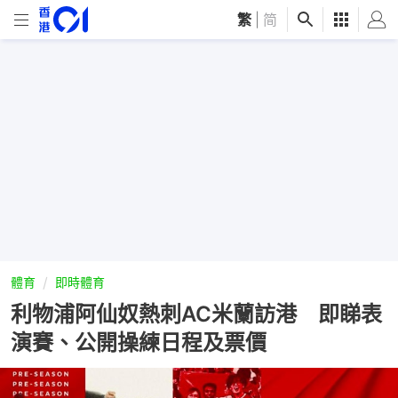
繁
|
简
體育
即時體育
利物浦阿仙奴熱刺AC米蘭訪港 即睇表
演賽、公開操練日程及票價