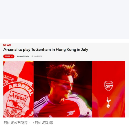
阿仙奴公布訪港。（阿仙奴官網）