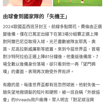
由球會到國家隊的「失機王」
2024歐國盃西班牙封王，前線多點開花，費倫由正選
變後備，僅在已篤定出線下在第3場分組賽正選上陣
對阿爾巴尼亞取得入球，光芒盡數被隊友耶馬、奧
莫、尼高拉斯威廉斯等遮蓋。來到今屆世界盃，首場
對沙特阿拉伯正選上陣81分鐘後，他重返後備席，7
場全數以後備身份落場，卻只看到他一再「望門興
嘆」的畫面，表現再次飽受外界批評。
有趣的是，每逢世界盃都有班忽然球迷，他射失後一
臉失望地撥頭髮的短片和硬照，被一班自稱「外貌協
會」的threads用戶瘋傳，眾人明言「對足球沒興