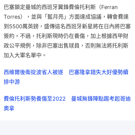
巴塞鎖定曼城的西班牙翼鋒費倫托利斯（Ferran 
Torres），並與「藍月亮」方面達成協議，轉會費達
到5500萬英鎊，盛傳這名西班牙新星將在日內將巴塞
簽約。不過，托利斯現時仍在養傷，加上根據西甲財
政公平規例，除非巴塞出售球員，否則無法將托利斯
加入大軍名單中。
西維爾後衛掟波省人被逐　巴塞隆拿錯失大好優勢續
排中游
費倫托利斯勢養傷至2022　曼城無鋒陣點踢考起哥迪
奧拿