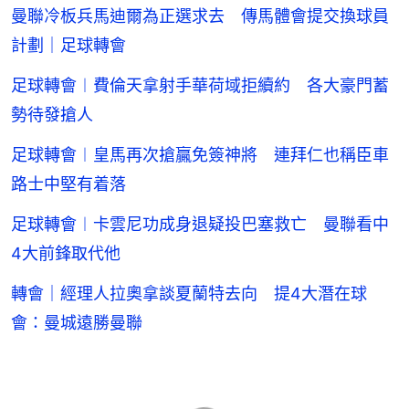
曼聯冷板兵馬迪爾為正選求去 傳馬體會提交換球員
計劃｜足球轉會
足球轉會︱費倫天拿射手華荷域拒續約 各大豪門蓄
勢待發搶人
足球轉會︱皇馬再次搶贏免簽神將 連拜仁也稱臣車
路士中堅有着落
足球轉會︱卡雲尼功成身退疑投巴塞救亡 曼聯看中
4大前鋒取代他
轉會｜經理人拉奧拿談夏蘭特去向 提4大潛在球
會：曼城遠勝曼聯