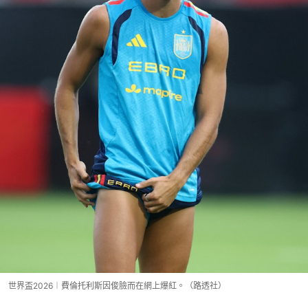
世界盃2026︱費倫托利斯因俊臉而在網上爆紅。（路透社）