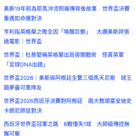
美斯19年前為耶馬沖涼照瘋傳背後故事 世界盃決賽
重遇如命運對決
亨利指英格蘭之敗全因「喚醒巨獸」 大讚美斯誇張
過電影︱世界盃
世界盃︱杜慈堅稱英格蘭出局毋關戰術 怪責英軍
「足球DNA出錯」
世界盃2026｜美斯與阿根廷全繫三個馬天尼斯 球王
圓夢最可靠隊友
世界盃2026西班牙決賽對阿根廷 兩大教頭富安迪史
卡朗尼師徒對決
西班牙世界盃冠軍之路 8戰僅失1球 大師級傳控無
懈可擊