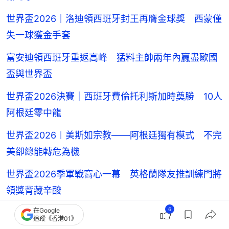
世界盃2026｜洛迪領西班牙封王再膺金球獎 西蒙僅
失一球獲金手套
富安迪領西班牙重返高峰 猛料主帥兩年內贏盡歐國
盃與世界盃
世界盃2026決賽｜西班牙費倫托利斯加時奠勝 10人
阿根廷零中龍
世界盃2026︱美斯如宗教——阿根廷獨有模式 不完
美卻總能轉危為機
世界盃2026季軍戰窩心一幕 英格蘭隊友推訓練門將
領獎背藏辛酸
6
在Google
世界盃2026總結｜公平競技與體育精神非必然 球場
追蹤《香港01》