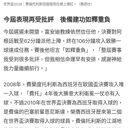
世界盃2026︱費倫托利斯因俊臉而在網上爆紅。（路透社）
今屆表現再受批評 後備建功如釋重負
今屆遲遲未開齋，富安迪教練依然信任他，決賽對阿
根廷戰至62分鐘派他上陣，終在106分鐘攻入致勝一
球達成任務。賽後他坦言「如釋重負」，「整屆賽事
我受到很多批評，但我相信命運早有安排，感謝神給
我力量繼續前行。」
2008年，費蘭度托利斯為西班牙在歐國盃決賽攻入唯
一入球，「費托」4年後大勝意大利衛冕一仗亦有入
球。不過2010年在世界盃決賽為西班牙取得入球的，
是費倫的巴塞前輩恩尼斯達。榮膺西班牙歷來第二個
在世界盃決賽取得入球的球員，費倫托利斯的江湖地