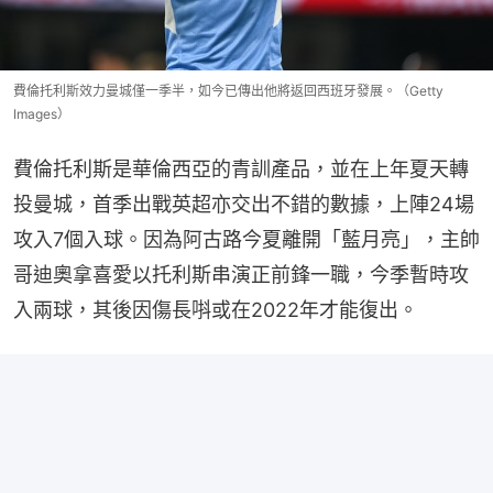
費倫托利斯效力曼城僅一季半，如今已傳出他將返回西班牙發展。（Getty
Images）
費倫托利斯是華倫西亞的青訓產品，並在上年夏天轉
投曼城，首季出戰英超亦交出不錯的數據，上陣24場
攻入7個入球。因為阿古路今夏離開「藍月亮」，主帥
哥迪奧拿喜愛以托利斯串演正前鋒一職，今季暫時攻
入兩球，其後因傷長唞或在2022年才能復出。