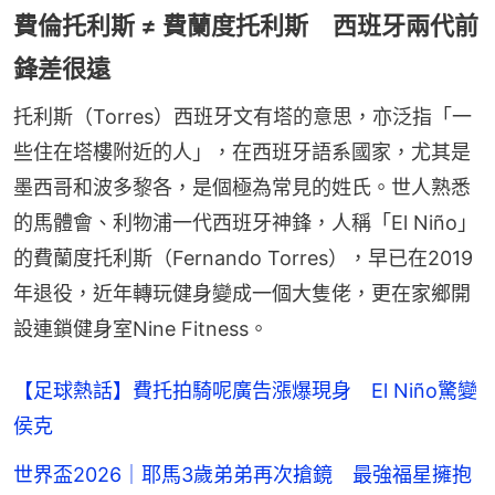
費倫托利斯 ≠ 費蘭度托利斯 西班牙兩代前
鋒差很遠
托利斯（Torres）西班牙文有塔的意思，亦泛指「一
些住在塔樓附近的人」，在西班牙語系國家，尤其是
墨西哥和波多黎各，是個極為常見的姓氏。世人熟悉
的馬體會、利物浦一代西班牙神鋒，人稱「El Niño」
的費蘭度托利斯（Fernando Torres），早已在2019
年退役，近年轉玩健身變成一個大隻佬，更在家鄉開
設連鎖健身室Nine Fitness。
【足球熱話】費托拍騎呢廣告漲爆現身 El Niño驚變
侯克
世界盃2026｜耶馬3歲弟弟再次搶鏡 最強福星擁抱