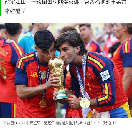
箭定江山，一夜間由狗熊變英雄，會否為他的事業帶
來轉機？
世界盃2026︱為西班牙一箭定江山的是費倫托利斯（圖右）。（路透社）