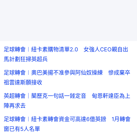
足球轉會︱紐卡素購物清單2.0 女強人CEO親自出
馬計劃狂掃英超兵
足球轉會︱奧巴美揚不准參與阿仙奴操練 慘成棄卒
祖雲達斯願接收
英超轉會｜蘭歷克一句話一錘定音 甸恩軒達臣為上
陣再求去
足球轉會︱紐卡素轉會資金可高達6億英鎊 1月轉會
窗已有5人名單