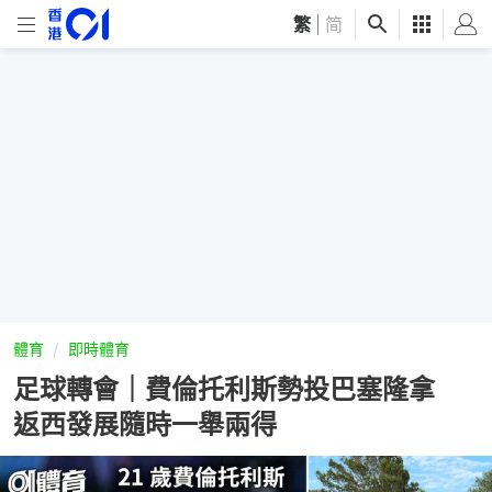
繁
|
简
體育
即時體育
足球轉會｜費倫托利斯勢投巴塞隆拿
返西發展隨時一舉兩得