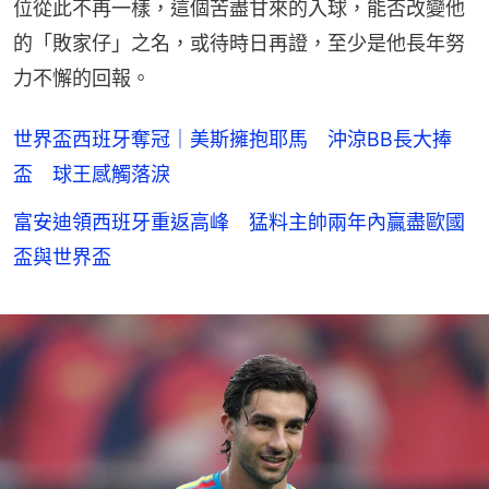
位從此不再一樣，這個苦盡甘來的入球，能否改變他
的「敗家仔」之名，或待時日再證，至少是他長年努
力不懈的回報。
世界盃西班牙奪冠｜美斯擁抱耶馬 沖涼BB長大捧
盃 球王感觸落淚
富安迪領西班牙重返高峰 猛料主帥兩年內贏盡歐國
盃與世界盃