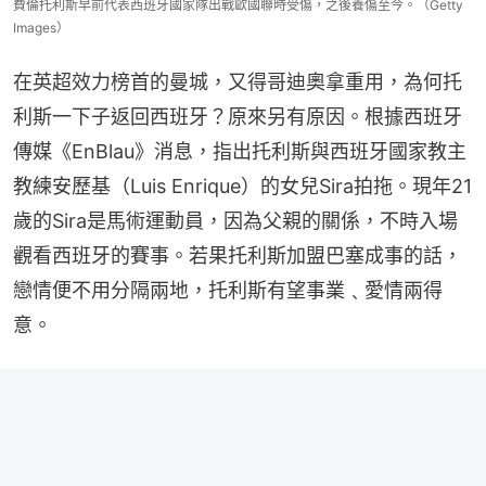
費倫托利斯早前代表西班牙國家隊出戰歐國聯時受傷，之後養傷至今。（Getty
Images）
在英超效力榜首的曼城，又得哥迪奧拿重用，為何托
利斯一下子返回西班牙？原來另有原因。根據西班牙
傳媒《EnBlau》消息，指出托利斯與西班牙國家教主
教練安歷基（Luis Enrique）的女兒Sira拍拖。現年21
歲的Sira是馬術運動員，因為父親的關係，不時入場
觀看西班牙的賽事。若果托利斯加盟巴塞成事的話，
戀情便不用分隔兩地，托利斯有望事業﹑愛情兩得
意。