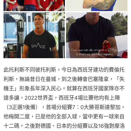
此托利斯不同彼托利斯，今日為西班牙建功的費倫托
利斯，無論昔日在曼城，到之後轉會巴塞隆拿，「失
機王」形象長年深入民心。就算在西班牙國家隊亦不
遑多讓，2022世界盃，西班牙4場比賽他均有上陣
（3正選1後備），首場分組賽7：0大勝哥斯達黎加，
他梅開二度，已是他的全部入球，當中更有一球來自
十二碼。之後對德國、日本的分組賽以及16強對摩洛