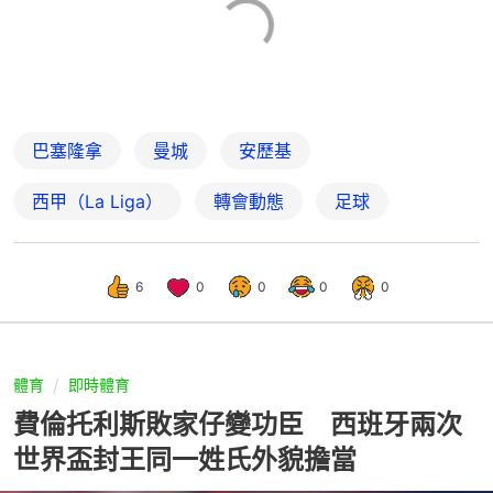
巴塞隆拿
曼城
安歷基
西甲（La Liga）
轉會動態
足球
6
0
0
0
0
體育
即時體育
費倫托利斯敗家仔變功臣 西班牙兩次
世界盃封王同一姓氏外貌擔當