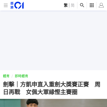
繁
|
简
體育
即時體育
劍擊｜方凱申直入重劍大獎賽正賽 周
日再戰 女佩大軍緣慳主賽圈