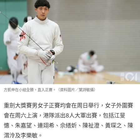
方凱申在小組全勝，直入正賽。（資料圖片／葉詩敏攝）
重劍大獎賽男女子正賽均會在周日舉行，女子外圍賽
會在周六上演，港隊派出8人大軍出賽，包括江旻
憓、朱嘉望、連翊希、佘繕妡、陳祉澄、黃琛之、陳
渭泠及李樂敏。