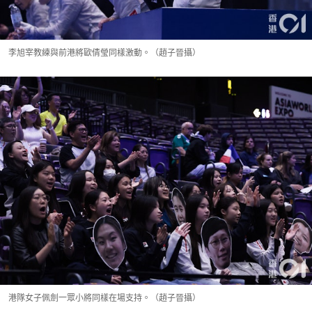
李旭宰教練與前港將歐倩瑩同樣激動。（趙子晉攝）
港隊女子佩劍一眾小將同樣在場支持。（趙子晉攝）