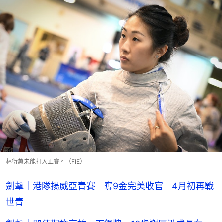
林衍蕙未能打入正賽。（FIE）
劍擊｜港隊揚威亞青賽 奪9金完美收官 4月初再戰
世青