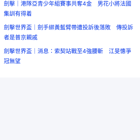
劍擊｜港隊亞青少年組賽事共奪4金 男花小將法國
集訓有得着
劍擊世界盃｜劍手綁黃藍臂帶遭投訴後落敗 傳投訴
者是普京親戚
劍擊世界盃｜消息：索契站戰至4強腰斬 江旻憓爭
冠無望