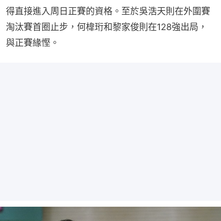
得直接進入周日正賽的資格。至於吳浩天則在外圍賽
淘汰賽首圈止步，何椲珩和黎家俊則在128強出局，
與正賽緣慳。