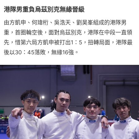
港隊男重負烏茲別克無緣晉級
由方凱申、何瑋桁、吳浩天、劉昊峯組成的港隊男
重，首圈輪空後，面對烏茲別克，港隊在中段一直領
先，惜第六局方凱申被打出1：5，扭轉局面，港隊最
後以30：45落敗，無緣16強。