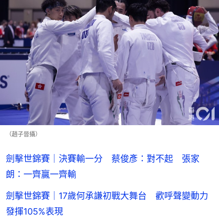
（趙子晉攝）
劍擊世錦賽｜決賽輸一分 蔡俊彥：對不起 張家
朗：一齊贏一齊輸
劍擊世錦賽｜17歲何承謙初戰大舞台 歡呼聲變動力
發揮105%表現