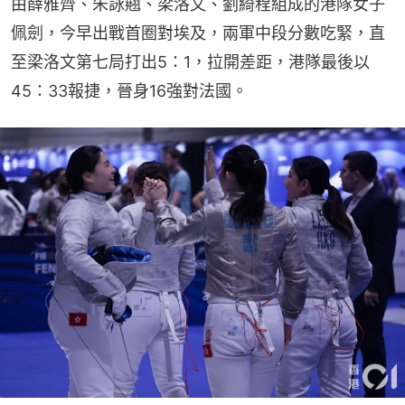
由薛雅齊、朱詠翹、梁洛文、劉綺程組成的港隊女子
佩劍，今早出戰首圈對埃及，兩軍中段分數吃緊，直
至梁洛文第七局打出5：1，拉開差距，港隊最後以
45：33報捷，晉身16強對法國。