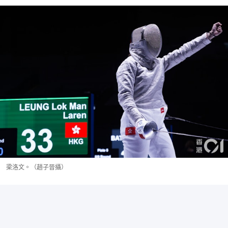
梁洛文。（趙子晉攝）