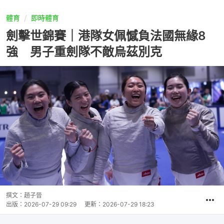
體育
即時體育
劍擊世錦賽｜港隊女佩憾負法國無緣8
強 男子重劍隊不敵烏茲別克
撰文：
趙子晉
出版：
2026-07-29 09:29
更新：
2026-07-29 18:23