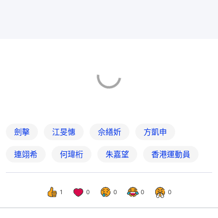
劍擊
江旻憓
佘繕妡
方凱申
連翊希
何瑋桁
朱嘉望
香港運動員
1
0
0
0
0