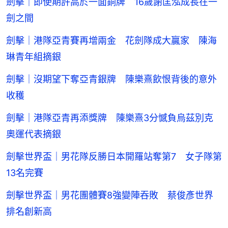
劍擊｜即使期許高於一面銅牌 16歲謝匡泓成長在一
劍之間
劍擊｜港隊亞青賽再增兩金 花劍隊成大贏家 陳海
琳青年組摘銀
劍擊｜沒期望下奪亞青銀牌 陳樂熹飲恨背後的意外
收穫
劍擊｜港隊亞青再添獎牌 陳樂熹3分憾負烏茲別克
奧運代表摘銀
劍擊世界盃｜男花隊反勝日本開羅站奪第7 女子隊第
13名完賽
劍擊世界盃｜男花團體賽8強變陣吞敗 蔡俊彥世界
排名創新高