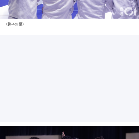
（趙子晉攝）