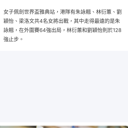
女子佩劍世界盃雅典站，港隊有朱詠翹、林衍蕙、劉
穎怡、梁洛文共4名女將出戰，其中走得最遠的是朱
詠翹，在外圍賽64強出局，林衍蕙和劉穎怡則於128
強止步。