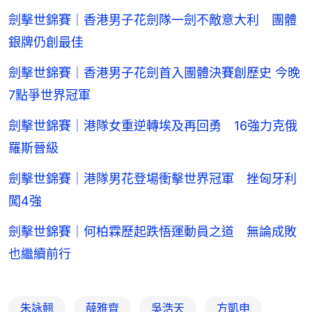
劍擊世錦賽｜香港男子花劍隊一劍不敵意大利 團體
銀牌仍創最佳
劍擊世錦賽｜香港男子花劍首入團體決賽創歷史 今晚
7點爭世界冠軍
劍擊世錦賽｜港隊女重逆轉埃及再回勇 16強力克俄
羅斯晉級
劍擊世錦賽｜港隊男花登場衝擊世界冠軍 挫匈牙利
闖4強
劍擊世錦賽｜何柏霖歷起跌悟運動員之道 無論成敗
也繼續前行
朱詠翹
薛雅齊
吳浩天
方凱申