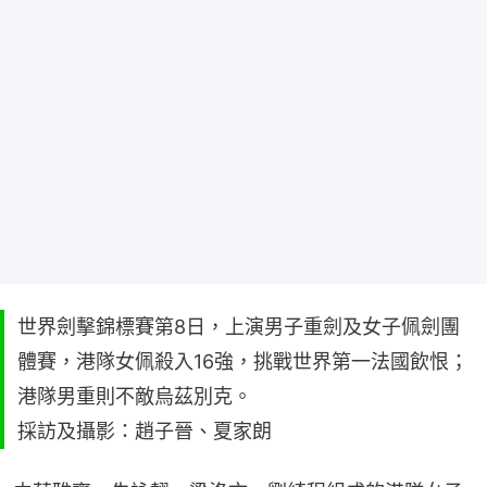
世界劍擊錦標賽第8日，上演男子重劍及女子佩劍團
體賽，港隊女佩殺入16強，挑戰世界第一法國飲恨；
港隊男重則不敵烏茲別克。
採訪及攝影：趙子晉、夏家朗