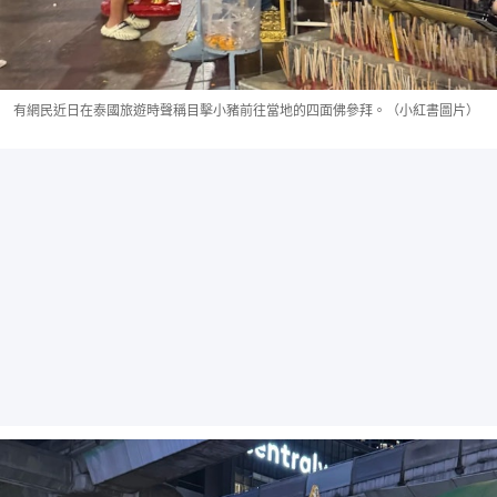
有網民近日在泰國旅遊時聲稱目擊小豬前往當地的四面佛參拜。（小紅書圖片）