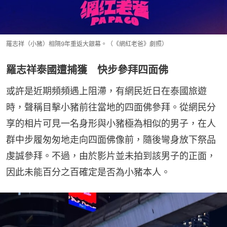
羅志祥（小豬）相隔9年重返大銀幕。（《網紅老爸》劇照）
羅志祥泰國遭捕獲 快步參拜四面佛
或許是近期頻頻遇上阻滯，有網民近日在泰國旅遊
時，聲稱目擊小豬前往當地的四面佛參拜。從網民分
享的相片可見一名身形與小豬極為相似的男子，在人
群中步履匆匆地走向四面佛像前，隨後彎身放下祭品
虔誠參拜。不過，由於影片並未拍到該男子的正面，
因此未能百分之百確定是否為小豬本人。