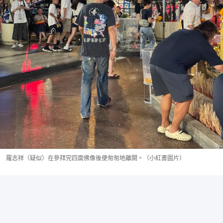
羅志祥（疑似）在參拜完四面佛像後便匆匆地離開。（小紅書圖片）