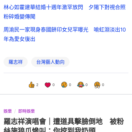
林心如霍建華結婚十週年激罕放閃 夕陽下對視合照
粉碎婚變傳聞
周渝民一家現身泰國餅印女兒罕曝光 喻虹淵淡出10
年為愛女復出
羅志祥
台灣藝人動向
2
0
0
0
0
娛樂
即時娛樂
羅志祥演唱會｜遭道具擊臉倒地 被粉
絲施狼爪慘叫：你挖到我奶頭