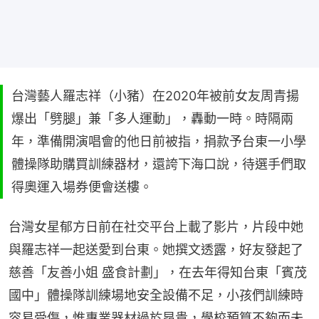
台灣藝人羅志祥（小豬）在2020年被前女友周青揚
爆出「劈腿」兼「多人運動」，轟動一時。時隔兩
年，準備開演唱會的他日前被指，捐款予台東一小學
體操隊助購買訓練器材，還誇下海口說，待選手們取
得奧運入場券便會送樓。
台灣女星郁方日前在社交平台上載了影片，片段中她
與羅志祥一起送愛到台東。她撰文透露，好友發起了
慈善「友善小姐 盛食計劃」，在去年得知台東「賓茂
國中」體操隊訓練場地安全設備不足，小孩們訓練時
容易受傷，惟專業器材過於昂貴，學校預算不夠而未