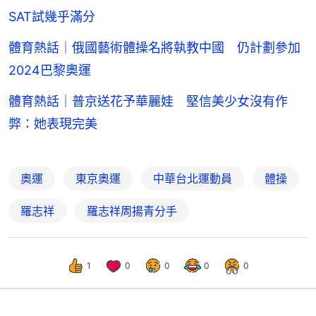
SAT試幾乎滿分
體育熱話｜俄國藝術體操名將執教中國 仍計劃參加
2024巴黎奧運
體育熱話｜普京送花予華麗娃 堅信美少女沒有作
弊：她表現完美
奧運
東京奧運
中華台北運動員
體操
羅志祥
羅志祥周揚青分手
1
0
0
0
0