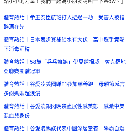
點小小的力量！我們一起為小朋友請叫一下Wow。」
體育熱話｜拳王泰臣航班打人避過一劫 受害人被指
醉酒在先
體育熱話｜日本競步賽補給水有大伏 高中選手竟喝
下消毒酒精
體育熱話｜58歲「乒乓嫲嫲」倪夏蓮揚威 奪克羅地
亞聯賽團體冠軍
體育熱話︱谷愛凌美國睇F1參加慈善跑 母親節感言
多謝媽媽超浪漫
體育熱話｜谷愛凌銀閃晚裝盡展性感美態 感激中美
混血兒身份
體育熱話︱谷愛凌暢談代表中國深層意義 學霸自爆