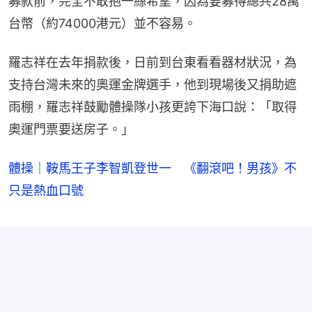
募款前，完全不敢抱一絲希望，因為要募得總共28萬
台幣（約74000港元）並不容易。
羅志祥在去年捐款後，日前到台東看看器材狀況，為
支持台灣未來的奧運金牌選手，他到現場後又捐助遮
雨棚，羅志祥鼓勵體操隊小孩更誇下海口說：「取得
奧運門票要送房子。」
體操｜鞍馬王子李智凱登世一 《翻滾吧！男孩》不
只是熱血口號