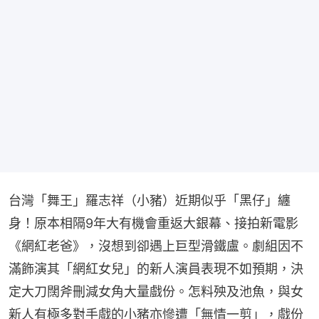
台灣「舞王」羅志祥（小豬）近期似乎「黑仔」纏
身！原本相隔9年大有機會重返大銀幕、接拍新電影
《網紅老爸》，沒想到卻遇上巨型滑鐵盧。劇組因不
滿飾演其「網紅女兒」的新人演員表現不如預期，決
定大刀闊斧刪減女角大量戲份。怎料殃及池魚，與女
新人有極多對手戲的小豬亦慘遭「無情一剪」，戲份