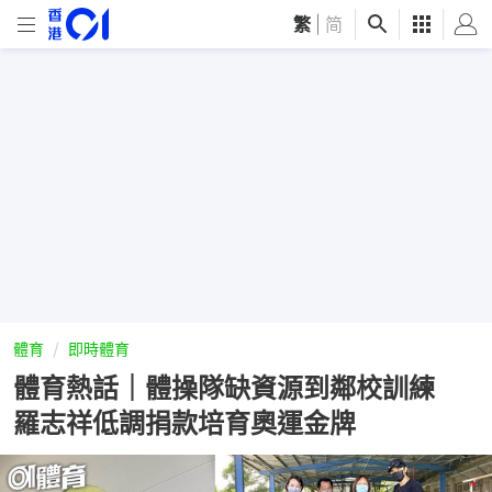
繁
|
简
體育
即時體育
體育熱話｜體操隊缺資源到鄰校訓練
羅志祥低調捐款培育奧運金牌