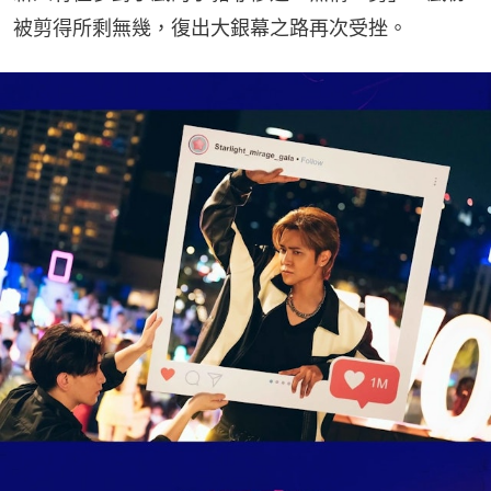
被剪得所剩無幾，復出大銀幕之路再次受挫。