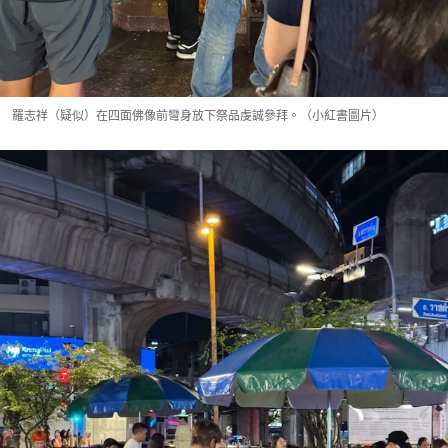
羅志祥（疑似）在四面佛像前彎身放下祭品虔誠參拜。（小紅書圖片）