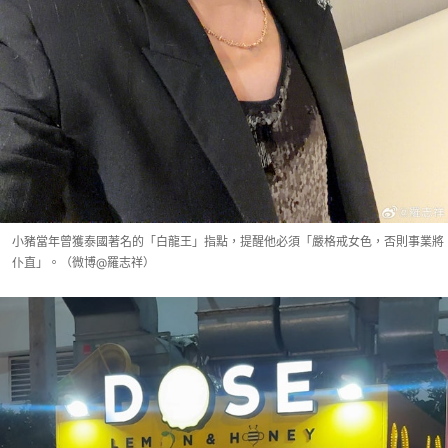
小豬當年曾獲泰國著名的「白龍王」指點，提醒他必須「嚴格戒女色，否則事業將
仆直」。（微博@羅志祥）