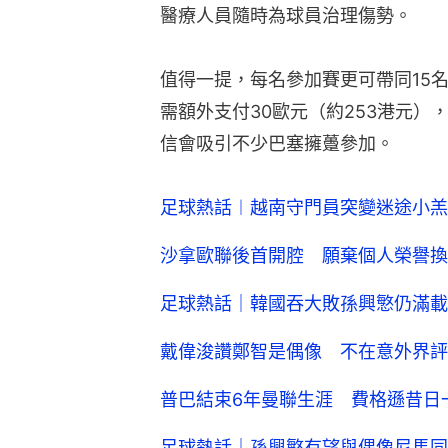
醫療人員隨時為球員治理傷勢。
值得一提，每名參加賽更可帶同15
需額外支付30歐元（約253港元
信會吸引不少巴塞擁躉參加。
足球熱話︱越南守門員突變迷途小羔
沙拿歐聯後首開腔 願棄個人榮譽換
足球熱話｜韓國吞大敗孫興慜仍滿載
戴偉浚讚鄭智是偶像 不在意外界評
普巴結束6年曼聯生涯 費格遜昔日
足球熱話｜孫興慜有望與偶像尼馬同