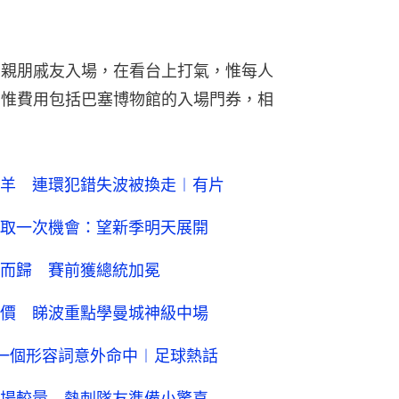
名親朋戚友入場，在看台上打氣，惟每人
），惟費用包括巴塞博物館的入場門券，相
羊 連環犯錯失波被換走︱有片
取一次機會：望新季明天展開
而歸 賽前獲總統加冕
價 睇波重點學曼城神級中場
一個形容詞意外命中︱足球熱話
場較量 熱刺隊友準備小驚喜