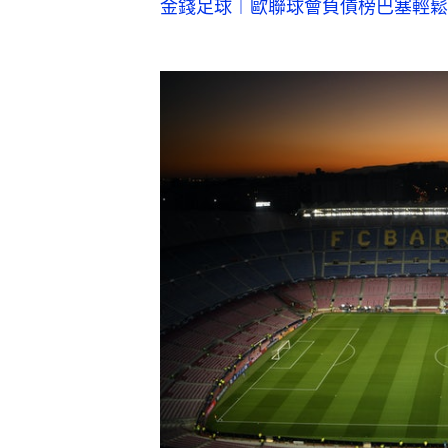
金錢足球︱歐聯球會負債榜巴塞輕鬆登