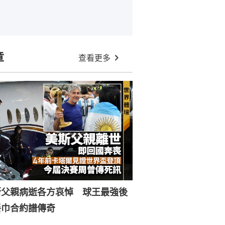
章
查看更多
斯父親病逝各方哀悼 球王最強後
餐巾合約譜傳奇