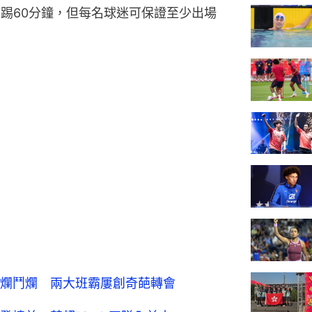
只踢60分鐘，但每名球迷可保證至少出場
爛鬥爛 兩大班霸屢創奇葩轉會