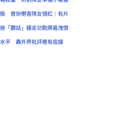
賬 曾扮嘢害隊友領紅︱有片
迷「聽話」鏟走功勳牌匾洩憤
水平 轟外界批評應有底線