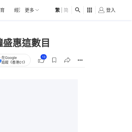
育
經濟
更多
01深圳
繁
觀點
|
简
健康
好食玩飛
登入
女
鐘盛惠這數目
13
在Google
追蹤《香港01》