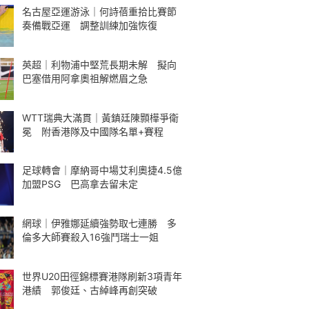
名古屋亞運游泳｜何詩蓓重拾比賽節
奏備戰亞運 調整訓練加強恢復
英超｜利物浦中堅荒長期未解 擬向
巴塞借用阿拿奧祖解燃眉之急
WTT瑞典大滿貫｜黃鎮廷陳顥樺爭衛
冕 附香港隊及中國隊名單+賽程
足球轉會｜摩納哥中場艾利奧捷4.5億
加盟PSG 巴高拿去留未定
網球｜伊雅娜延續強勢取七連勝 多
倫多大師賽殺入16強鬥瑞士一姐
世界U20田徑錦標賽港隊刷新3項青年
港績 郭俊廷、古綽峰再創突破