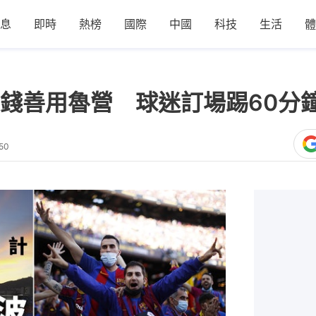
息
即時
熱榜
國際
中國
科技
生活
體
錢善用魯營 球迷訂場踢60分
50