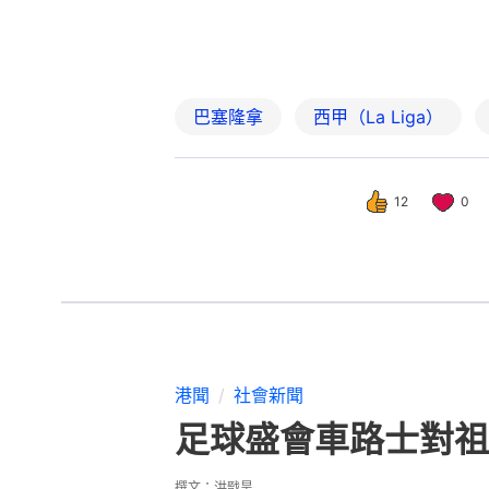
巴塞隆拿
西甲（La Liga）
12
0
港聞
社會新聞
足球盛會車路士對祖
撰文：
洪戩昊