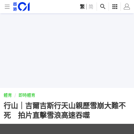
繁
|
简
體育
即時體育
行山｜吉爾吉斯行天山親歷雪崩大難不
死 拍片直擊雪浪高速吞噬