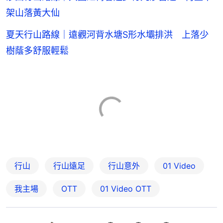
架山落黃大仙
夏天行山路線｜遠觀河背水塘S形水壩排洪 上落少
樹蔭多舒服輕鬆
行山
行山遠足
行山意外
01 Video
我主場
OTT
01‌ ‌Video‌ ‌OTT