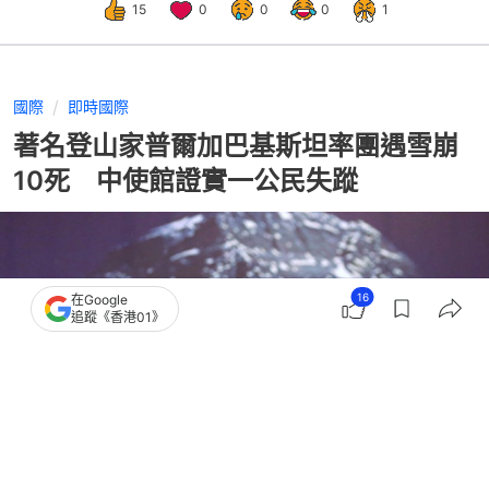
15
0
0
0
1
國際
即時國際
著名登山家普爾加巴基斯坦率團遇雪崩
10死 中使館證實一公民失蹤
16
在Google
追蹤《香港01》