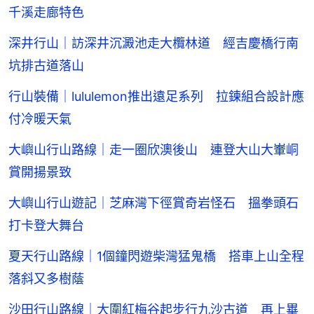
千溪走廊特色
深井行山｜訪深井沉澱池走大欖林道 經吉慶橋行南
坑排古道落山
行山裝備｜lululemon推出遠足系列 拉鍊組合設計應
付冷暖天氣
大嶼山行山路線｜走一圈欣澳後山 連登大山大輋峒
賞開揚景致
大嶼山行山遊記｜芝麻灣下徑賞奇岩怪石 搵拳頭石
打卡登大舞台
夏天行山路線｜1個鐘閃遊柴灣猛鬼橋 搭車上山全程
落斜又多樹蔭
沙田行山路線｜大圍紅梅谷起步行九沙古道 再上畢