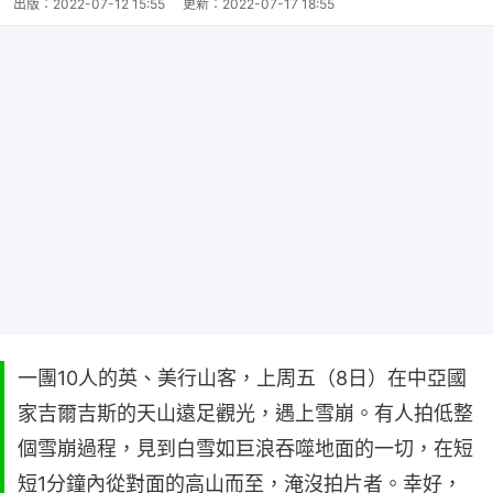
出版：
2022-07-12 15:55
更新：
2022-07-17 18:55
一團10人的英、美行山客，上周五（8日）在中亞國
家吉爾吉斯的天山遠足觀光，遇上雪崩。有人拍低整
個雪崩過程，見到白雪如巨浪吞噬地面的一切，在短
短1分鐘內從對面的高山而至，淹沒拍片者。幸好，