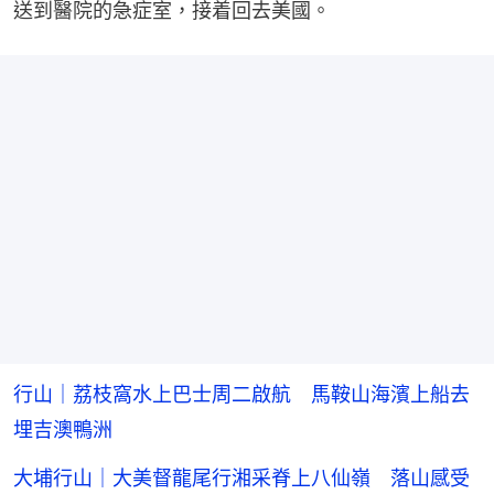
送到醫院的急症室，接着回去美國。
行山｜荔枝窩水上巴士周二啟航 馬鞍山海濱上船去
埋吉澳鴨洲
大埔行山｜大美督龍尾行湘采脊上八仙嶺 落山感受