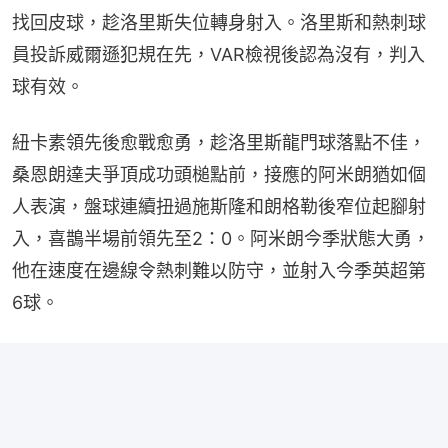
找回皮球，趁洛里斯失位轉身射入。洛里斯和熱刺球
員投訴威爾遜犯規在先，VAR檢視後認為沒有，判入
球有效。
紐卡素領先後愈戰愈勇，趁洛里斯龍門球落點不佳，
桑恩朗達夫爭頂成功頭槌點前，接應的阿米朗猶如個
人表演，盤球連續扭過施斯隆和朗格勒後窄位起腳射
入，喜鵲半場前領先至2：0。阿米朗今季狀態大勇，
他在速度在邊線令熱刺難以防守，並射入今季英超第
6球。