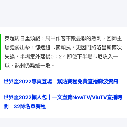
英超周日重頭戲，周中作客不敵曼聯的熱刺，回師主
場強勢出擊，卻遇紐卡素頑抗，更因門將洛里斯兩次
失誤，半場意外落後0：2。即使下半場卡尼攻入一
球，熱刺仍難逃一敗。
世界盃2022專頁登場　緊貼賽程免費直播睇波資訊
世界盃2022懶人包｜一文盡覽NowTV/ViuTV直播時
間　32隊名單賽程