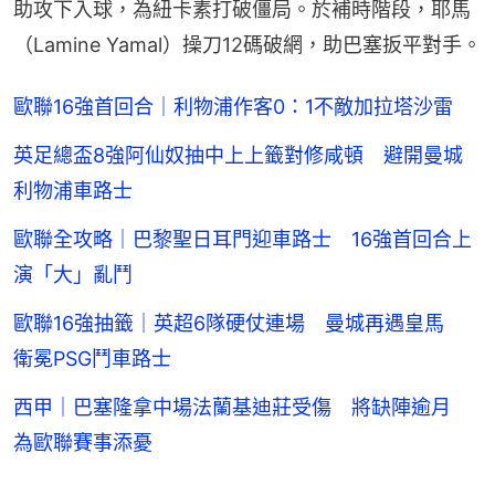
助攻下入球，為紐卡素打破僵局。於補時階段，耶馬
（Lamine Yamal）操刀12碼破網，助巴塞扳平對手。
歐聯16強首回合｜利物浦作客0：1不敵加拉塔沙雷
英足總盃8強阿仙奴抽中上上籤對修咸頓 避開曼城
利物浦車路士
歐聯全攻略｜巴黎聖日耳門迎車路士 16強首回合上
演「大」亂鬥
歐聯16強抽籤｜英超6隊硬仗連場 曼城再遇皇馬
衛冕PSG鬥車路士
西甲｜巴塞隆拿中場法蘭基迪莊受傷 將缺陣逾月
為歐聯賽事添憂