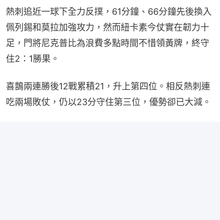
熱刺追近一球下全力反撲，61分鐘、66分鐘先後換入
佩列錫和莫拉加強攻力，然而紐卡素今仗實在韌力十
足，門將尼克普比為浪費多點時間不惜領黃牌，終守
住2：1勝果。
喜鵲兩連勝後12戰累積21，升上第四位。相反熱刺連
吃兩場敗仗，仍以23分守住第三位，優勢卻已大減。