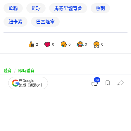
歐聯
足球
馬德里體育會
熱刺
紐卡素
巴塞隆拿
2
0
0
0
0
體育
即時體育
英超｜曼聯作客1：2不敵10人紐卡素
33
在Google
追蹤《香港01》
卡域克領軍以來首敗