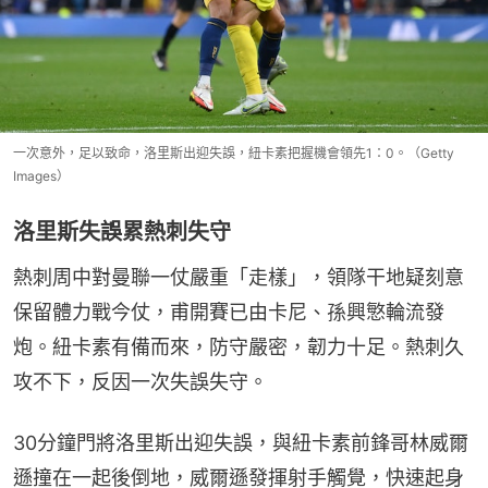
一次意外，足以致命，洛里斯出迎失誤，紐卡素把握機會領先1：0。（Getty
Images）
洛里斯失誤累熱刺失守
熱刺周中對曼聯一仗嚴重「走樣」，領隊干地疑刻意
保留體力戰今仗，甫開賽已由卡尼、孫興慜輪流發
炮。紐卡素有備而來，防守嚴密，韌力十足。熱刺久
攻不下，反因一次失誤失守。
30分鐘門將洛里斯出迎失誤，與紐卡素前鋒哥林威爾
遜撞在一起後倒地，威爾遜發揮射手觸覺，快速起身