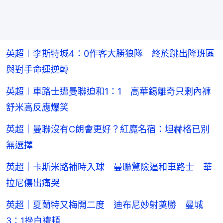
英超︱李斯特城4：0作客大勝狼隊 終於跳出降班區
與對手命運逆轉
英超︱車路士遭曼聯迫和1：1 高華錫離奇只剩內褲
舒米高反應爆笑
英超｜曼聯沒有C朗會更好？紅魔名宿：坦赫格已別
無選擇
英超｜卡斯米路補時入球 曼聯驚險逼和車路士 華
拉尼傷出痛哭
英超｜夏蘭特又梅開二度 迪布尼妙射奠勝 曼城
3：1挫白禮頓