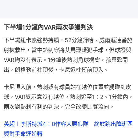
下半場1分鐘內VAR兩次爭議判決
下半場紐卡素強勢持續，52分鐘舒哈、威爾遜連番施
射被救出，當中熱刺守將艾馬遜疑犯手球，但球證與
VAR均沒有表示。1分鐘後熱刺角球機會，孫興慜開
出，朗格勒前柱頂後，卡尼遠柱衝前頂入。
卡尼頂入前，熱刺疑有球員站在越位位置並觸碰到皮
球，VAR終示意沒有越位，熱刺追至1：2。1分鐘內，
兩次對熱刺有利的判決，完全改變比賽流向。
英超︱李斯特城4：0作客大勝狼隊 終於跳出降班區
與對手命運逆轉