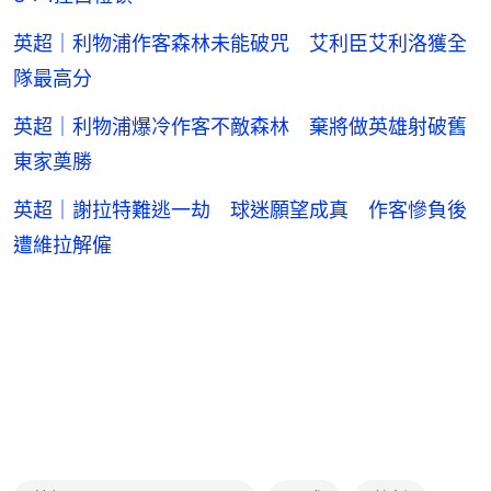
英超｜利物浦作客森林未能破咒 艾利臣艾利洛獲全
隊最高分
英超｜利物浦爆冷作客不敵森林 棄將做英雄射破舊
東家奠勝
英超｜謝拉特難逃一劫 球迷願望成真 作客慘負後
遭維拉解僱