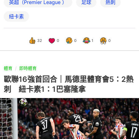
英超（Premier League ）
足球
熱刺
紐卡素
32
0
0
1
0
體育
即時體育
歐聯16強首回合｜馬德里體育會5：2熱
刺 紐卡素1：1巴塞隆拿