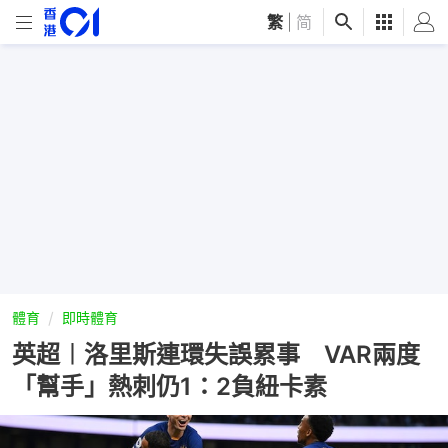
繁
|
简
體育
即時體育
英超︱洛里斯連環失誤累事 VAR兩度
「幫手」熱刺仍1：2負紐卡素