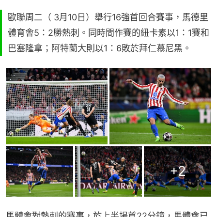
歐聯周二（ 3月10日）舉行16強首回合賽事，馬德里
體育會5：2勝熱刺。同時間作賽的紐卡素以1：1賽和
巴塞隆拿；阿特蘭大則以1：6敗於拜仁慕尼黑。
+
2
馬體會對熱刺的賽事，於上半場首22分鐘，馬體會已