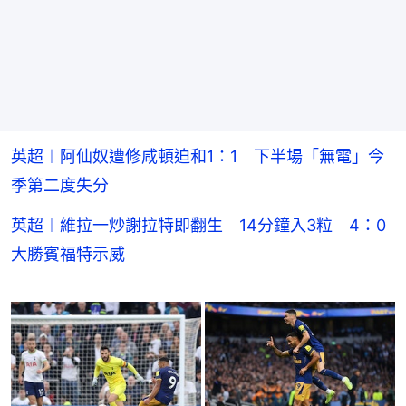
英超︱阿仙奴遭修咸頓迫和1：1 下半場「無電」今
季第二度失分
英超︱維拉一炒謝拉特即翻生 14分鐘入3粒 4：0
大勝賓福特示威