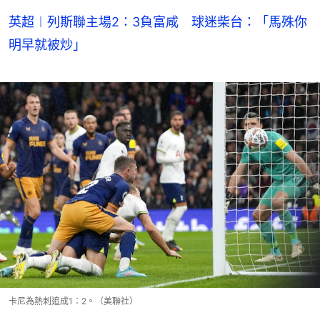
英超︱列斯聯主場2：3負富咸 球迷柴台：「馬殊你
明早就被炒」
卡尼為熱刺追成1：2。（美聯社）