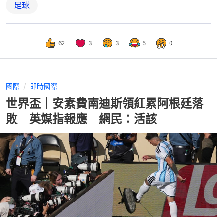
足球
62
3
3
5
0
國際
即時國際
世界盃｜安素費南迪斯領紅累阿根廷落
敗 英媒指報應 網民：活該