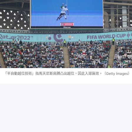
「半自動越位技術」指馬天尼斯肩膊凸出越位，因此入球無效。（Getty Images）