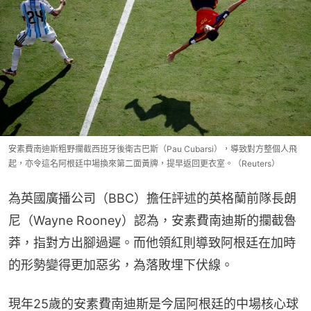
安素費南迪斯粗野攔截西班牙後衛古巴斯（Pau Cubarsi），導致對方整個人飛
起，亦令這名阿根廷中場換來第二面黃牌，提早返回更衣室。（Reuters）
為英國廣播公司（BBC）擔任評述的英格蘭前隊長朗
尼（Wayne Rooney）認為，安素費南迪斯的攔截魯
莽，指對方出腳過遲。而他領紅則導致阿根廷在加時
的形勢變得更加惡劣，為落敗埋下伏線。
現年25歲的安素費南迪斯是今屆阿根廷的中場核心球