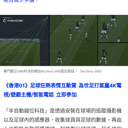
專門關注VAR判決的網站Archivo VAR提出質疑。（Archivo VAR）
《香港01》足球狂熱表情互動賞  為世足打氣贏4K電
視/遊戲主機/智能電話  立即參加
「半自動越位科技」是透過安裝在球場的追蹤攝影機
以及足球內的感應器，收集球員與足球的數據，再由