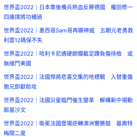
世界盃2022｜日本靠後備兵熱血反勝德國 權田修一
四連撲將功補過
世界盃2022｜墨西哥Sam哥再顯神威 五朝元老勇救
利雲12碼保不失
世界盃2022｜哈利卡尼遇硬朗攔截足踝負傷待檢 或
無緣鬥美國
世界盃2022｜法國悍將悲喜交集的地標戰 入替重傷
胞兄即獻助攻
世界盃2022｜法國災星臨門催生變革 解構新中場動
脈基沙文
世界盃2022｜衛冕法國登場逆轉澳洲響勝鼓 基奧特
梅開二度