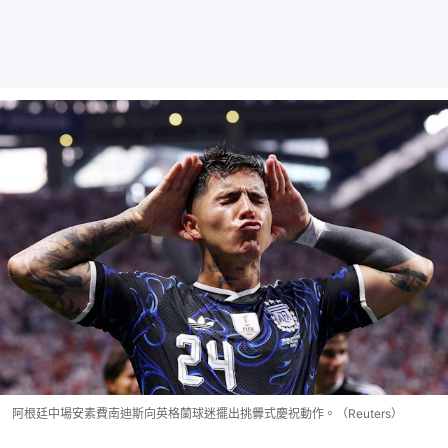
阿根廷中場安素費南迪斯向英格蘭球迷擺出挑釁式慶祝動作。（Reuters）