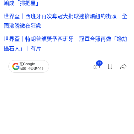
輸成「掃把星」
世界盃｜西班牙再次奪冠大批球迷擠爆紐約街頭 全
國沸騰徹夜狂歡
世界盃｜特朗普頒奬予西班牙 冠軍合照再做「尷尬
攝石人」｜有片
73
在Google
追蹤《香港01》
世界盃
2026世界盃
阿根廷足球隊
阿根廷
英格蘭足球隊
英國
13
2
0
13
0