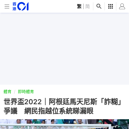
繁
|
简
體育
即時體育
世界盃2022｜阿根廷馬天尼斯「詐糊」
爭議 網民指越位系統睇漏眼