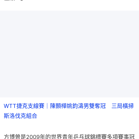
WTT捷克支線賽｜陳顥樺姚鈞濤男雙奪冠 三局橫掃
斯洛伐克組合
方博曾是2009年的世界青年乒乓球錦標賽多項賽事冠