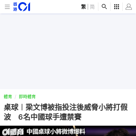
繁
|
简
體育
即時體育
桌球︱梁文博被指投注後威脅小將打假
波 6名中國球手遭禁賽