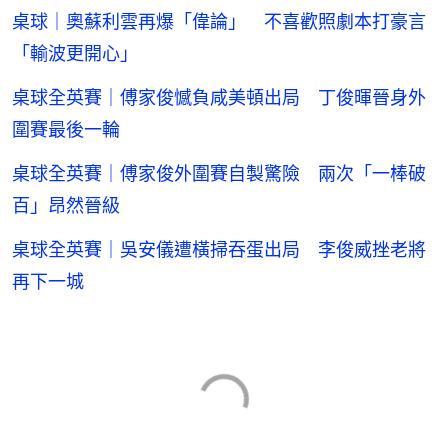
桌球｜奧蘇利雲再爆「偉論」 不喜歡照劇本打豪言
「輸波更開心」
桌球全英賽｜傅家俊憾負咸美頓出局 丁俊暉晉身外
圍賽最後一輪
桌球全英賽｜傅家俊外圍賽自製驚險 兩次「一棒破
百」昂然晉級
桌球全英賽｜吳安儀遭橫掃吞蛋出局 李俊威挫老將
再下一城