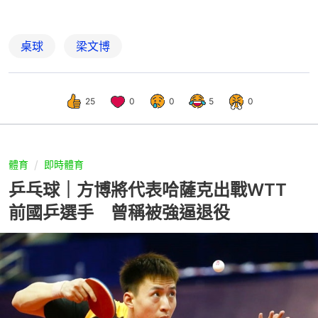
桌球
梁文博
25
0
0
5
0
體育
即時體育
乒乓球｜方博將代表哈薩克出戰WTT
前國乒選手 曾稱被強逼退役