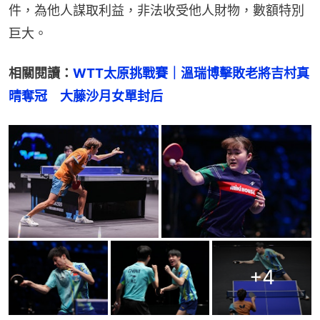
件，為他人謀取利益，非法收受他人財物，數額特別
巨大。
相關閱讀：
WTT太原挑戰賽｜溫瑞博擊敗老將吉村真
晴奪冠　大藤沙月女單封后
+
4