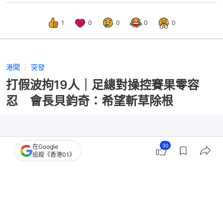
1
0
0
0
0
港聞
突發
打假波拘19人｜足總對操控賽果零容
忍 會長貝鈞奇：希望斬草除根
30
在Google
追蹤《香港01》