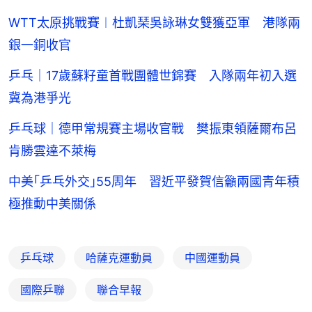
WTT太原挑戰賽︱杜凱琹吳詠琳女雙獲亞軍 港隊兩
銀一銅收官
乒乓｜17歲蘇籽童首戰團體世錦賽 入隊兩年初入選
冀為港爭光
乒乓球｜德甲常規賽主場收官戰 樊振東領薩爾布呂
肯勝雲達不萊梅
中美｢乒乓外交｣55周年 習近平發賀信籲兩國青年積
極推動中美關係
乒乓球
哈薩克運動員
中國運動員
國際乒聯
聯合早報