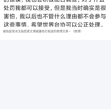
被指是常冰玉指控梁文博威廉他打假波的微博文章。（微博）