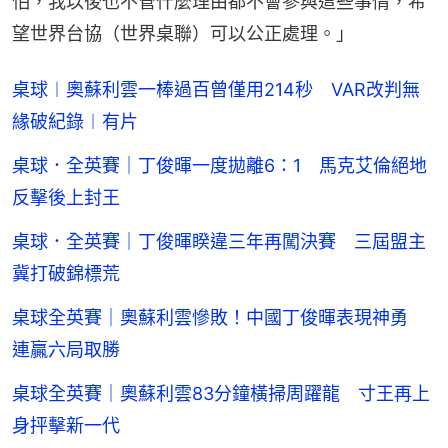
怕，我以後也不管什麼理由都不會參與這些事情，希
望世界台協（世界桌聯）可以公正處理。」
桌球︱奧蘇利雲一棒過百曾僅用214秒 VAR改判無
緣破紀錄︱有片
桌球．全英賽｜丁俊暉一度拋離6：1 馬克艾倫絕地
反擊後上封王
桌球．全英賽｜丁俊暉睽違三年再闖決賽 三屆盟主
冀打破錦標荒
桌球全英賽｜奧蘇利雲慘敗！中國丁俊暉表現神勇
連贏六局取勝
桌球全英賽｜奧蘇利雲83分鐘橫掃周躍龍 寸王再上
身抨擊新一代