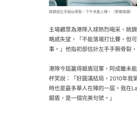
姚錦成左手疑似骨裂，下午未能上陣。（廖雁雄攝）
主場觀眾為港隊入球熱烈喝采，姚錦
略感失望，「不能落場打比賽，但可
事。」他指初部估計左手手腕骨裂，
港隊今屆贏得銀盾冠軍，阿成雖未能
杯笑說：「好圓滿結局，2010年
時也是最多華人在陣的一屆。我在Las
銀盾，是一個完美句號。」