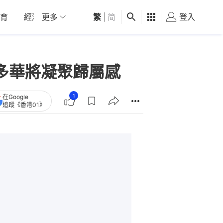
育
經濟
更多
01深圳
繁
觀點
|
简
健康
好食玩飛
登入
女
多華將凝聚歸屬感
1
在Google
追蹤《香港01》