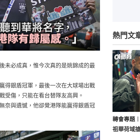
熱門文
後未必成真，惟今次真的是姚錦成的最
贏得銀盾冠軍，最後一次在大球場出戰
戰受傷，只能在看台替隊友高興。
無奈與遺憾，他卻覺港隊能贏得銀盾冠
轉會專題
祖華荷域