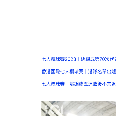
七人欖球賽2023｜姚錦成第70次
香港國際七人欖球賽｜港隊名單出爐
七人欖球賽｜姚錦成五連敗後不言退