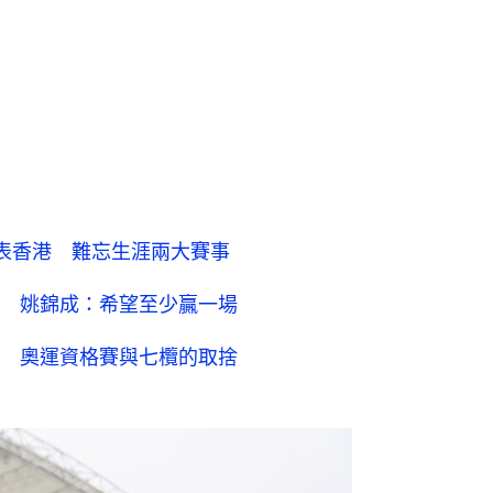
代表香港 難忘生涯兩大賽事
 姚錦成：希望至少贏一場
 奧運資格賽與七欖的取捨