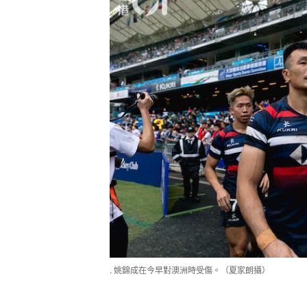
. 姚錦成在今早對澳洲時受傷。（夏家朗攝）