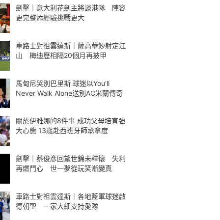
劍擊｜意大利花劍主將談港隊 陣容
更完整添經驗挑戰更大
車路士對祖雲達斯｜薩高華妙射定江
山 梅迪歷相隔20個月再披甲
馬甸尼哭別巴里斯 球迷以You'll
Never Walk Alone送別AC米蘭傳奇
關於伊雅娜的8件事 成功父母培育強
大心態 13歲赴西班牙師承拿度
劍擊｜蔡俊彥回望世錦未釋懷 失利
再燃鬥心 世一夢從玩笑漸變真
車路士對祖雲達斯｜各地藍軍球迷啟
德朝聖 一家大細支持愛隊