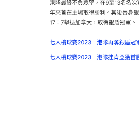
港隊最終不負眾望，在9至13名名
年來首在主場取得勝利。其後晉身銀
17：7擊退加拿大，取得銀盾冠軍。
七人欖球賽2023︱港隊再奪銀盾
七人欖球賽2023｜港隊挫肯亞獲