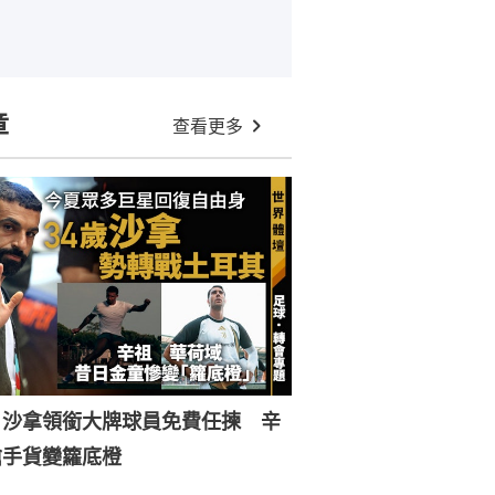
章
查看更多
︱沙拿領銜大牌球員免費任揀 辛
搶手貨變籮底橙