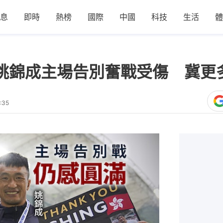
息
即時
熱榜
國際
中國
科技
生活
體
｜姚錦成主場告別奮戰受傷 冀更
:35