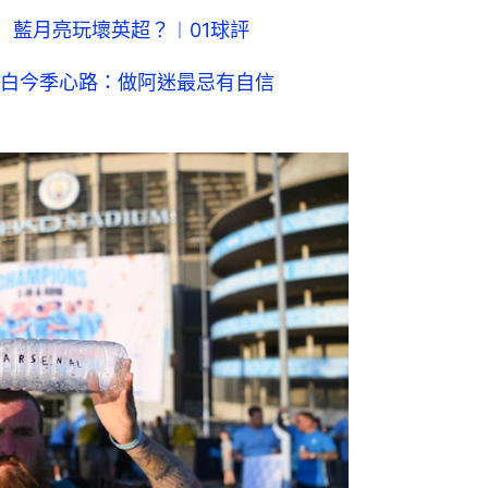
 藍月亮玩壞英超？︱01球評
白今季心路：做阿迷最忌有自信