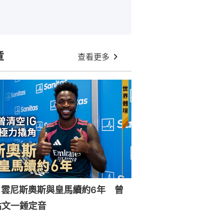
章
查看更多
｜雲尼斯奧斯與皇馬續約6年 曾
貼文一錘定音