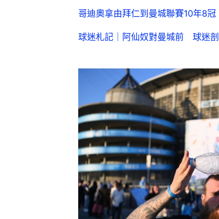
哥迪奧拿由拜仁到曼城聯賽10年8冠
球迷札記｜阿仙奴對曼城前 球迷剖