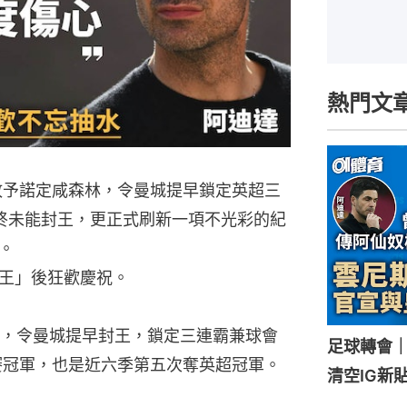
熱門文
0敗予諾定咸森林，令曼城提早鎖定英超三
終未能封王，更正式刷新一項不光彩的紀
。
王」後狂歡慶祝。
，令曼城提早封王，鎖定三連霸兼球會
足球轉會
賽冠軍，也是近六季第五次奪英超冠軍。
清空IG新