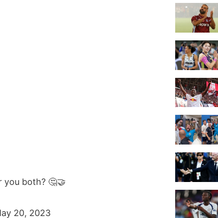
or you both? 🤔🤝
ay 20, 2023