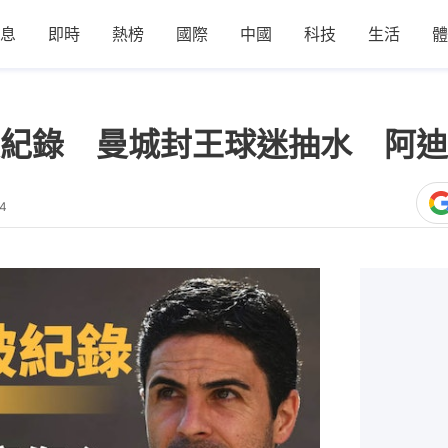
息
即時
熱榜
國際
中國
科技
生活
體
紀錄 曼城封王球迷抽水 阿迪
14