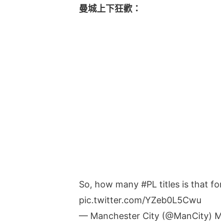
曼城上下狂歡：
So, how many
#PL
titles is that f
pic.twitter.com/YZeb0L5Cwu
— Manchester City (@ManCity)
M