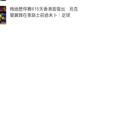
梅迪歷停賽615天香港首復出 烏克
蘭翼鋒在車路士前途未卜︱足球