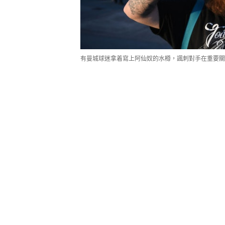
有曼城球迷拿着寫上阿仙奴的水樽，諷刺對手在重要關頭崩潰