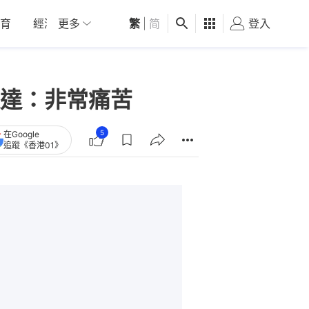
育
經濟
更多
01深圳
繁
觀點
|
简
健康
好食玩飛
登入
女
達：非常痛苦
5
在Google
追蹤《香港01》