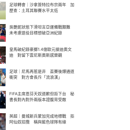
足球轉會｜沙拿簽特拉布宗兩年 加
歷查：土耳其聯賽水平太低
吳艷妮狀態下滑坦言亞運備戰艱難
未考慮退役目標想破亞洲紀錄
皇馬破紀錄豪擲1.4億歐元搶迪奧文
迪 對留下雲尼斯奧斯感樂觀
足球｜尼馬再惹是非 盃賽後爆通道
衝突 對方會長斥「流浪漢」
FIFA主席恩芬天奴道歉但拒下台 秘
書長對內對外兩版本證腹背受敵
英超｜曼城新兵蒙加完成地標戰 拒
阿仙奴招攬 稱與藍色球隊有緣