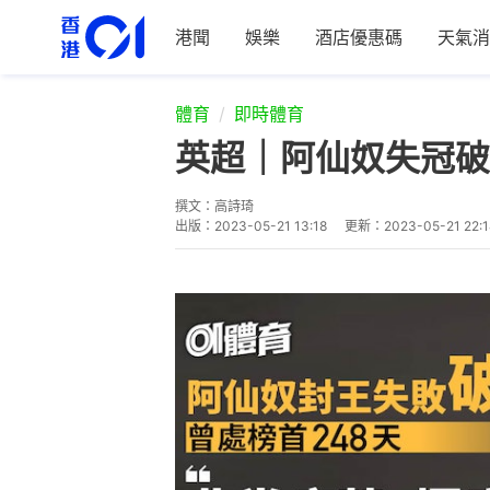
港聞
娛樂
酒店優惠碼
天氣消
體育
即時體育
英超｜阿仙奴失冠破
撰文：
高詩琦
出版：
2023-05-21 13:18
更新：
2023-05-21 22: