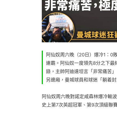
阿仙奴周六晚（20日）爆冷1：
連霸。阿仙奴一度領先8分之下最
錄，主帥阿迪達坦言「非常痛苦」
另邊廂，曼城球員和球迷「躺着封
阿仙奴周六晚對諾定咸森林爆冷輸波
史上第7次英超冠軍、第9次頂級聯