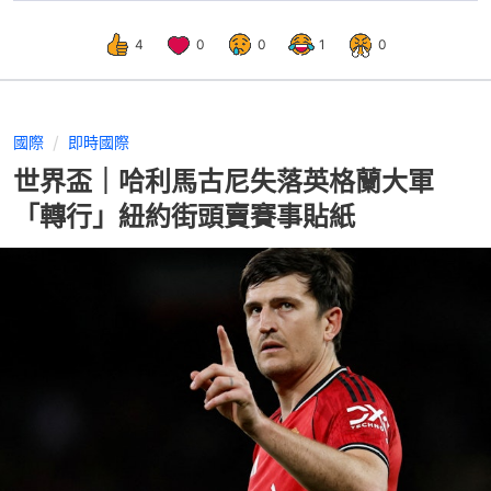
4
0
0
1
0
國際
即時國際
世界盃｜哈利馬古尼失落英格蘭大軍
「轉行」紐約街頭賣賽事貼紙