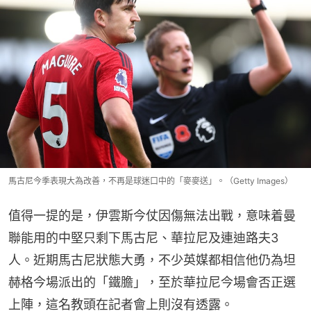
馬古尼今季表現大為改善，不再是球迷口中的「麥麥送」。（Getty Images）
值得一提的是，伊雲斯今仗因傷無法出戰，意味着曼
聯能用的中堅只剩下馬古尼、華拉尼及連迪路夫3
人。近期馬古尼狀態大勇，不少英媒都相信他仍為坦
赫格今場派出的「鐵膽」，至於華拉尼今場會否正選
上陣，這名教頭在記者會上則沒有透露。