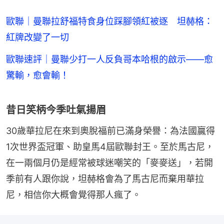
歐聯｜曼聯拉舒福特食身位踩腳領紅被逐 坦赫格：
紅牌改變了一切
歐聯速評｜曼聯少打一人反負哥本哈根的啟示——愈
驚輸，愈會輸！
昔日笑柄今季吐氣揚眉
30歲華拉尼在來到奧脫福前已滿身榮譽：為法國贏得
1次世界盃冠軍、助皇馬4屆歐聯封王。至於馬古尼，
在一兩個月仍是經常被球迷嘲笑的「麥麥送」，若開
季前有人跟你說，坦赫格會為了馬古尼而棄用華拉
尼，相信你大概會覺得那人瘋了。