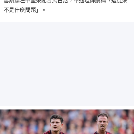
雲斯踢左中堅來配合馬古尼，不過坦帥續稱「這從來
不是什麼問題」。