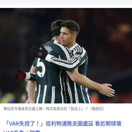
華拉尼今場會否正選上陣，再次與馬古尼「拍住上」？（路透社）
「VAR失控了！」從利物浦敗走圖盧茲 看近期球壇