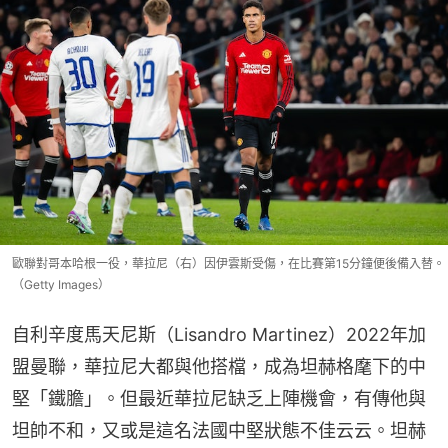
歐聯對哥本哈根一役，華拉尼（右）因伊雲斯受傷，在比賽第15分鐘便後備入替。
（Getty Images）
自利辛度馬天尼斯（Lisandro Martinez）2022年加
盟曼聯，華拉尼大都與他搭檔，成為坦赫格麾下的中
堅「鐵膽」。但最近華拉尼缺乏上陣機會，有傳他與
坦帥不和，又或是這名法國中堅狀態不佳云云。坦赫