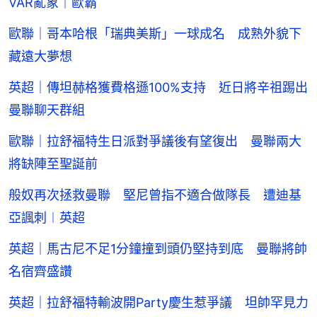
VAR亂象｜歐霸
歐聯｜哥本哈根「瑞典美斯」一球成名 成熟外貌下
藏遠大夢想
英超｜傳坦赫格獲費格遜100%支持 近日將辛祖踢出
曼聯聊天群組
歐聯｜拉舒福特生日派對爭議後有望復出 曼聯兩大
將缺陣至聖誕前
般奴再次拯救曼聯 堅尼曾指不適合做隊長 遭迪基
亞諷刺︱英超
英超｜馬古尼不足1分鐘撞到頭仍堅持到底 曼聯將帥
名宿齊盛讚
英超｜拉舒福特輸波開Party慶生惹爭議 坦帥罕見力