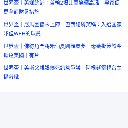
世界盃｜英媒統計：首輪2場比賽達極高溫 專家促
更全面防暑措施
世界盃｜尼馬因傷未上陣 巴西總統笑稱：入選國家
隊但WFH的球員
世界盃｜佛得角門將禾仙夏圓觀賽夢 母獲批簽證今
抵達美國｜有片
世界盃｜美斯父親誤傳死訊惹爭議 阿根廷電視台主
播辭職