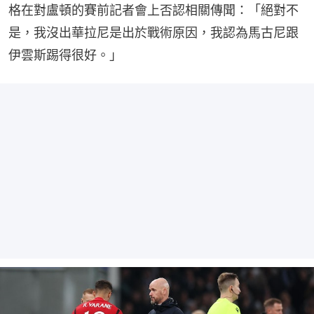
格在對盧頓的賽前記者會上否認相關傳聞：「絕對不
是，我沒出華拉尼是出於戰術原因，我認為馬古尼跟
伊雲斯踢得很好。」