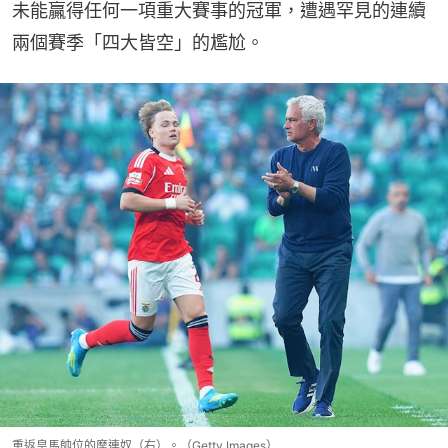
未能贏得任何一項重大賽事的冠軍，遭遇罕見的連續
兩個賽季「四大皆空」的尷尬。
重返皇馬帥位的摩連奴（右）。（Getty Images）