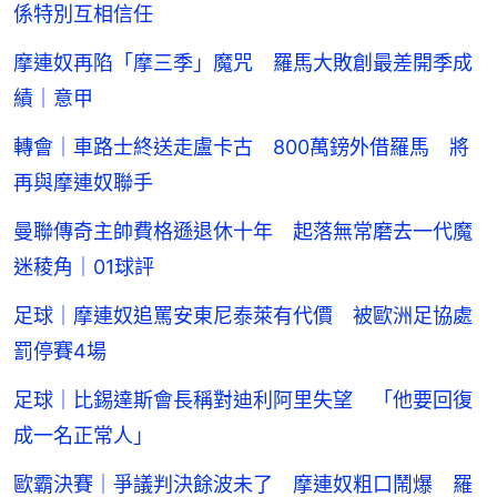
係特別互相信任
摩連奴再陷「摩三季」魔咒 羅馬大敗創最差開季成
績｜意甲
轉會｜車路士終送走盧卡古 800萬鎊外借羅馬 將
再與摩連奴聯手
曼聯傳奇主帥費格遜退休十年 起落無常磨去一代魔
迷稜角｜01球評
足球｜摩連奴追罵安東尼泰萊有代價 被歐洲足協處
罰停賽4場
足球｜比錫達斯會長稱對迪利阿里失望 「他要回復
成一名正常人」
歐霸決賽｜爭議判決餘波未了 摩連奴粗口鬧爆 羅