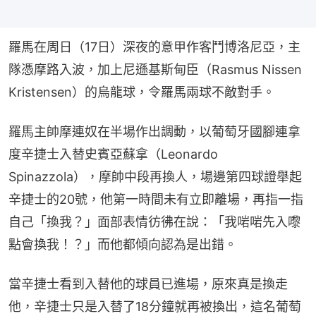
羅馬在周日（17日）深夜的意甲作客鬥博洛尼亞，主
隊憑摩路入波，加上尼遜基斯甸臣（Rasmus Nissen 
Kristensen）的烏龍球，令羅馬兩球不敵對手。
羅馬主帥摩連奴在半場作出調動，以葡萄牙國腳連拿
度辛捷士入替史賓亞蘇拿（Leonardo 
Spinazzola），摩帥中段再換人，場邊第四球證舉起
辛捷士的20號，他第一時間未有立即離場，再指一指
自己「換我？」面部表情彷彿在說：「我啱啱先入嚟
點會換我！？」而他都傾向認為是出錯。
當辛捷士看到入替他的球員已進場，原來真是換走
他，辛捷士只是入替了18分鐘就再被換出，這名葡萄