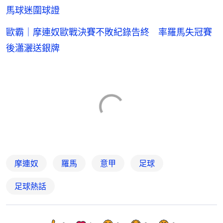
馬球迷圍球證
歐霸｜摩連奴歐戰決賽不敗紀錄告終 率羅馬失冠賽
後瀟灑送銀牌
摩連奴
羅馬
意甲
足球
足球熱話