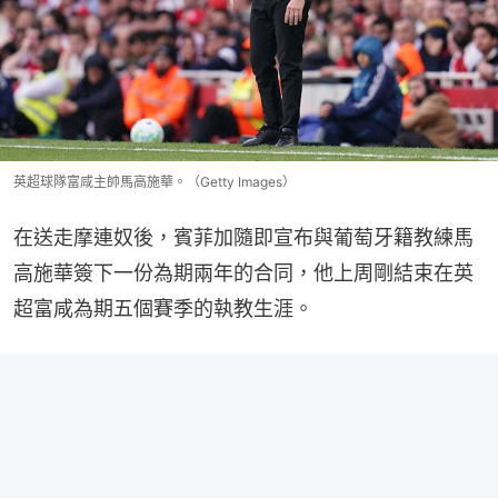
英超球隊富咸主帥馬高施華。（Getty Images）
在送走摩連奴後，賓菲加隨即宣布與葡萄牙籍教練馬
高施華簽下一份為期兩年的合同，他上周剛結束在英
超富咸為期五個賽季的執教生涯。