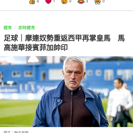
6
1
0
3
0
體育
即時體育
足球｜摩連奴勢重返西甲再掌皇馬 馬
高施華接賓菲加帥印
撰文：
聯合早報