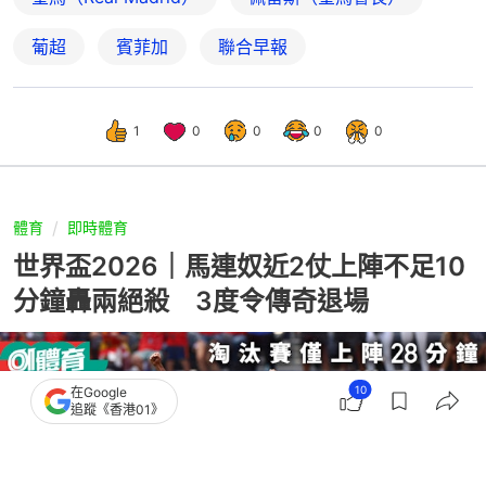
葡超
賓菲加
聯合早報
1
0
0
0
0
體育
即時體育
世界盃2026｜馬連奴近2仗上陣不足10
分鐘轟兩絕殺 3度令傳奇退場
10
在Google
追蹤《香港01》