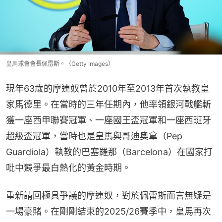
皇馬球會會長佩雷斯。（Getty Images）
現年63歲的摩連奴曾於2010年至2013年首次執教皇
家馬德里。在當時的三年任期內，他率領銀河戰艦斬
獲一座西甲聯賽冠軍、一座國王盃冠軍和一座西班牙
超級盃冠軍，當時也是皇馬與哥迪奥拿（Pep 
Guardiola）執教的巴塞羅那（Barcelona）在國家打
吡中競爭最白熱化的黃金時期。
重新請回極具爭議的摩連奴，對於佩雷斯而言無疑是
一場豪賭。在剛剛結束的2025/26賽季中，皇馬再次