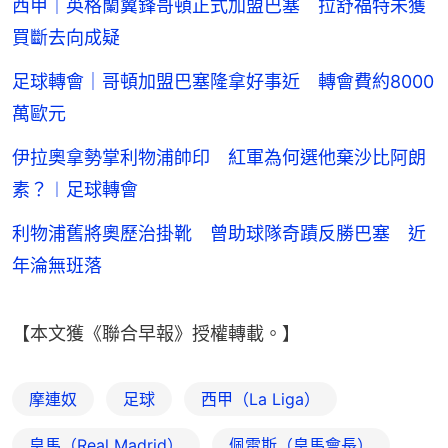
西甲｜英格蘭翼鋒哥頓正式加盟巴塞 拉舒福特未獲
買斷去向成疑
足球轉會｜哥頓加盟巴塞隆拿好事近 轉會費約8000
萬歐元
伊拉奧拿勢掌利物浦帥印 紅軍為何選他棄沙比阿朗
素？︱足球轉會
利物浦舊將奧歷治掛靴 曾助球隊奇蹟反勝巴塞 近
年淪無班落
【本文獲《聯合早報》授權轉載。】
摩連奴
足球
西甲（La Liga）
皇馬（Real Madrid）
佩雷斯（皇馬會長）