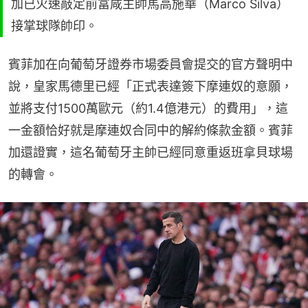
加已火速敲定前富咸主帥馬高施華（Marco Silva）
接掌球隊帥印。
賓菲加在向葡萄牙證券市場委員會提交的官方聲明中
說，皇家馬德里已經「正式表達簽下摩連奴的意願，
並將支付1500萬歐元（約1.4億港元）的費用」，這
一金額恰好就是摩連奴合同中的解約條款金額。賓菲
加還證實，這名葡萄牙主帥已經同意重返班拿貝球場
的轉會。