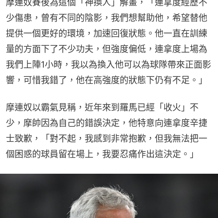
摩連奴賽後為這個「神換人」解畫，「連拿度經歷不
少傷患，曾有不同的陰影，我們想幫助他，希望替他
提供一個更好的環境，加速回復狀態。他一直在訓練
量的方面下了不少功夫，但強度偏低，連拿度上場為
我們上陣1小時，我以為換入他可以為球隊帶來正面影
響，可惜我錯了，他在高強度的狀態下仍有不足。」
摩連奴以霸氣見稱，近年來到羅馬已經「收火」不
少，摩帥因為自己的錯誤決定，他特意向連拿度辛捷
士致歉，「對不起，我感到非常抱歉，但我無法把一
個困惑的球員留在場上，我要忍痛作出這決定。」