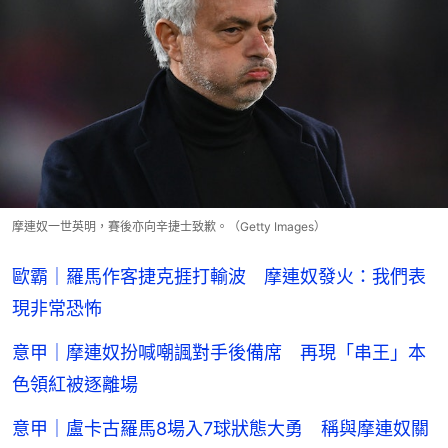
摩連奴一世英明，賽後亦向辛捷士致歉。（Getty Images）
歐霸｜羅馬作客捷克捱打輸波 摩連奴發火：我們表
現非常恐怖
意甲｜摩連奴扮喊嘲諷對手後備席 再現「串王」本
色領紅被逐離場
意甲｜盧卡古羅馬8場入7球狀態大勇 稱與摩連奴關