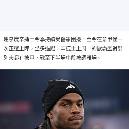
連拿度辛捷士今季持續受傷患困擾，至今在意甲僅一
次正選上陣，坐多過踢，辛捷士上周中的歐霸盃對舒
列夫都有披甲，戰至下半場中段被調離場。