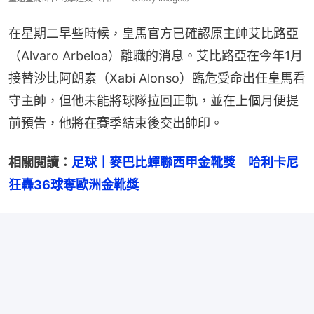
在星期二早些時候，皇馬官方已確認原主帥艾比路亞
（Alvaro Arbeloa）離職的消息。艾比路亞在今年1月
接替沙比阿朗素（Xabi Alonso）臨危受命出任皇馬看
守主帥，但他未能將球隊拉回正軌，並在上個月便提
前預告，他將在賽季結束後交出帥印。
相關閱讀：
足球｜麥巴比蟬聯西甲金靴獎　哈利卡尼
狂轟36球奪歐洲金靴獎