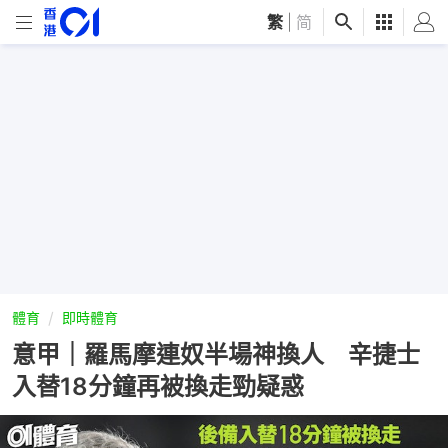
繁
|
简
體育
即時體育
意甲｜羅馬摩連奴半場神換人 辛捷士
入替18分鐘再被換走勁疑惑