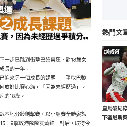
熱門文
下一步已跳到衝擊巴黎奧運，對18歲女
成長的一年。
已迎來另一個成長的課題——爭取巴黎
何放好比賽心態，「因為未經歷過」。
凡的18歲。
皇馬破紀錄
）出戰本地分齡劍擊賽，以小組賽全勝姿態
下雲尼斯
15：9擊敗港隊隊友黃純一封后，取得今