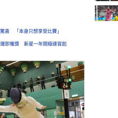
驚喜 「本身只想享受比賽」
亞運即獲獎 新星一年間極速冒起