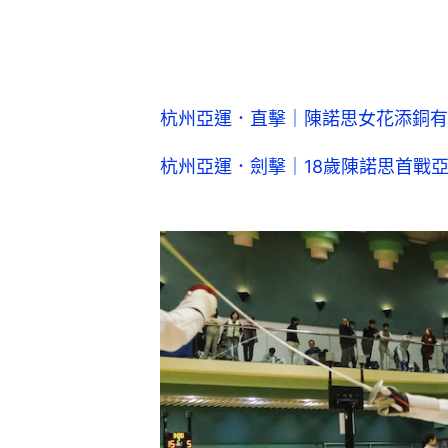
杭州亞運．直擊｜陳諾思女花添銅有
杭州亞運．劍擊｜18歲陳諾思首戰