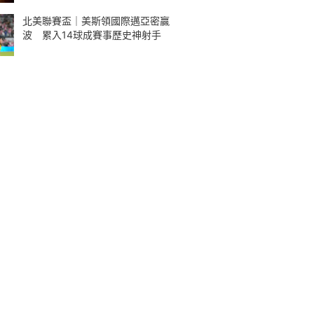
北美聯賽盃｜美斯領國際邁亞密贏
波 累入14球成賽事歷史神射手