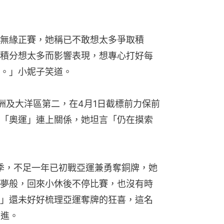
無緣正賽，她稱已不敢想太多爭取積
積分想太多而影響表現，想專心打好每
。」小妮子笑道。
亞洲及大洋區第二，在4月1日截標前力保前
「奧運」連上關係，她坦言「仍在摸索
賽季，不足一年已初戰亞運兼勇奪銅牌，她
夢般，回來小休後不停比賽，也沒有時
」還未好好梳理亞運奪牌的狂喜，這名
前進。