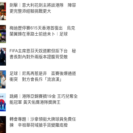
劍擊｜意大利花劍主將談港隊 陣容
更完整添經驗挑戰更大
梅迪歷停賽615天香港首復出 烏克
蘭翼鋒在車路士前途未卜︱足球
FIFA主席恩芬天奴道歉但拒下台 秘
書長對內對外兩版本證腹背受敵
足球｜尼馬再惹是非 盃賽後爆通道
衝突 對方會長斥「流浪漢」
跳繩｜港隊亞錦賽摘19金 王巧兒奪全
能冠軍 黃天佑膺港隊獎牌王
轉會專題︱沙拿領銜大牌球員免費任
揀 辛祖華荷域搶手貨變籮底橙