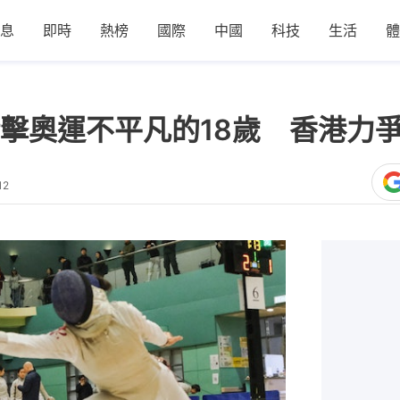
息
即時
熱榜
國際
中國
科技
生活
體
擊奧運不平凡的18歲 香港力
12