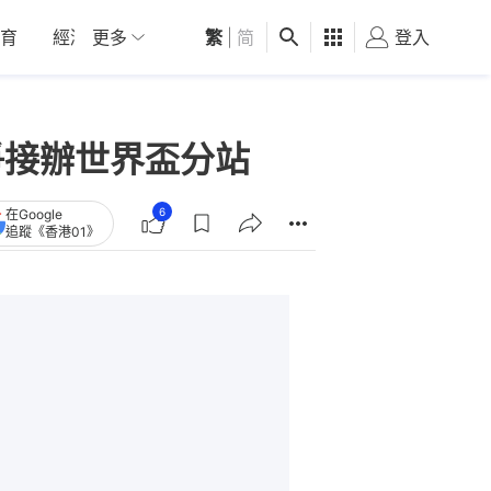
育
經濟
更多
01深圳
繁
觀點
|
简
健康
好食玩飛
登入
女
爭接辦世界盃分站
6
在Google
追蹤《香港01》