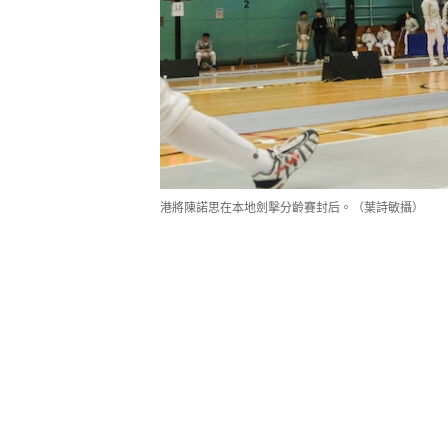
港將陳諾思在本地劍擊分齡賽封后。（葉詩敏攝）