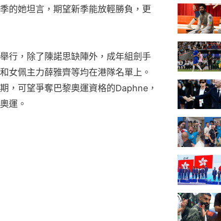
季的她坦言，期望新季能放輕勝負，更
舉行，除了陳諾思缺陣外，成年組劍手
和女佩主力薛雅齊等均在港隊名單上。
，可望爭奪巴黎奧運資格的Daphne，
奧運。