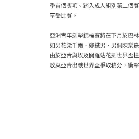
季首個獎項。踏入成人組別第二個賽
享受比賽。
亞洲青年劍擊錦標賽將在下月於巴林
如男花梁千雨、鄭鐵男、男佩陳樂熹
由於亞青與埃及開羅站花劍世界盃撞期
放棄亞青出戰世界盃爭取積分，衝擊