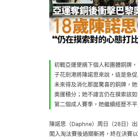
初戰亞運便摘下個人和團體銅牌，
子花劍港將陳諾思來說，這是急促
未來得及消化那面驚喜的銅牌，她
奧運積分；她不諱言仍在摸索該如
第二個成人賽季，她繼續經歷不平
陳諾思（Daphne）周日（28日
闖入淘汰賽後過關斬將，終在決賽以