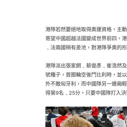
港隊若然要絕地取得奧運資格，主動
寄望中國超越法國變成世界前四，港
﹑法兩國稍有差池，對港隊爭奧的形
港隊派出張家朗﹑蔡俊彥﹑崔浩然及
號種子，首圈輪空後鬥比利時，並以4
外不敵匈牙利，而中國隊另一邊廂輕
得第9名﹑25分，只要中國隊打入