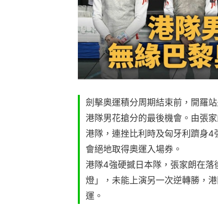
劍擊奧運積分周期結束前，開羅站
港隊男花搶分的最後機會。由張家
港隊，連挫比利時及匈牙利躋身4
會絕地取得奧運入場券。
港隊4強硬撼日本隊，張家朗在落後
燈」，未能上演另一次逆轉勝，港
運。