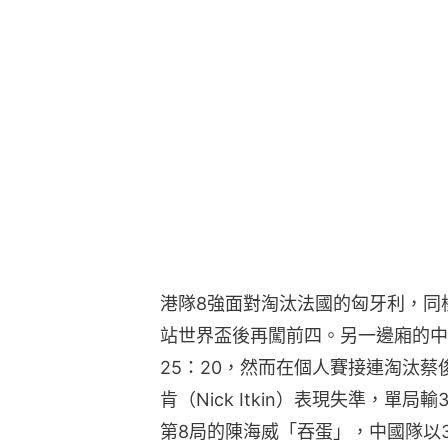
港隊8強面對淘汰法國的匈牙利，同樣
站世界盃後再闖前四。另一邊廂的中
25：20，然而在個人賽接連淘汰
肯（Nick Itkin）表現失準，單
第8局的陳海威「吞蛋」，中國隊以3