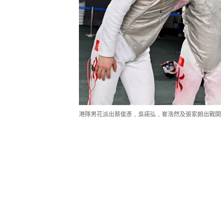
港隊男花派出蔡俊彥﹑吳諾弘﹑崔浩然及張家朗出戰開