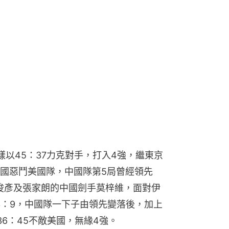
以45：37力克對手，打入4強，繼東京
國惡鬥美國隊，中國隊第5局曾經領先
蔡俊彥及張家朗的中國劍手莫梓維，面對伊
局輸3：9，中國隊一下子由領先變落後，加上
6：45不敵美國，無緣4強。