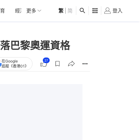
育
經濟
更多
01深圳
繁
觀點
|
简
健康
好食玩飛
登入
女
落巴黎奧運資格
27
在Google
追蹤《香港01》