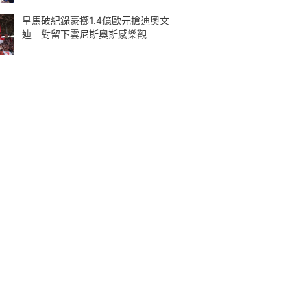
皇馬破紀錄豪擲1.4億歐元搶迪奧文
迪 對留下雲尼斯奧斯感樂觀