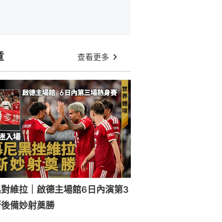
章
查看更多
對維拉｜啟德主場館6日內演第3
斯後備妙射奠勝