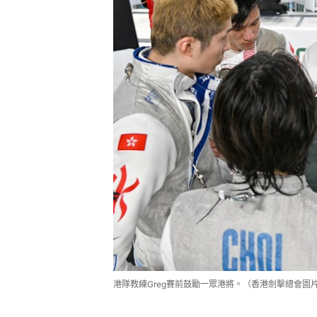
港隊教練Greg賽前鼓勵一眾港將。（香港劍擊總會圖