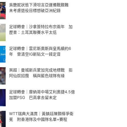
吳艷妮狀態下滑坦言亞運備戰艱難
未考慮退役目標想破亞洲紀錄
足球轉會｜沙拿簽特拉布宗兩年 加
歷查：土耳其聯賽水平太低
足球轉會｜雲尼斯奧斯與皇馬續約6
年 曾清空IG新貼文一錘定音
英超｜曼城新兵蒙加完成地標戰 拒
阿仙奴招攬 稱與藍色球隊有緣
足球轉會｜摩納哥中場艾利奧捷4.5億
加盟PSG 巴高拿去留未定
WTT瑞典大滿貫｜黃鎮廷陳顥樺爭衛
冕 附香港隊及中國隊名單+賽程