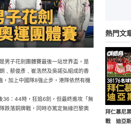
熱門文
是男子花劍團體賽最後一站世界盃，是
朗﹑蔡俊彥﹑崔浩然及吳諾弘組成的香
強，加上中國隊8強止步，港隊依然有機
36：44時，狂追6劍，但最終進攻「無
隊跌落銅牌戰，同時亦篤定無緣巴黎奧
拜仁慕尼黑
戰 迪亞