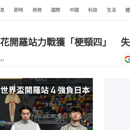
息
即時
熱榜
國際
中國
科技
生活
體
花開羅站力戰獲「梗頸四」 失
:41