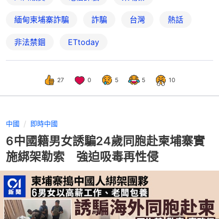
緬甸柬埔寨詐騙
詐騙
台灣
熱話
非法禁錮
ETtoday
27
0
5
5
10
中國
即時中國
6中國籍男女誘騙24歲同胞赴柬埔寨實
施綁架勒索 強迫吸毒再性侵