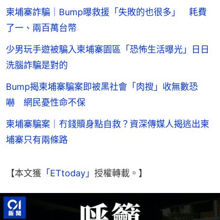
柬埔寨詐騙｜Bump曝救援「失敗的也很多」 耗費
了一、兩百萬台幣
少男玩手遊被騙入柬埔寨園區「恐怖生活曝光」日日
洗腦詐騙是對的
Bump揭柬埔寨騙案即被黑社會「肉搜」收無數恐
嚇 網民憂性命不保
柬埔寨騙案｜冇錢贖身點自救？資深傳媒人揭逃出柬
埔寨只有兩條路
【本文獲
「ETtoday」
授權轉載。】