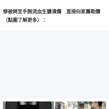
慘被銬至手腕流血生膿潰爛 直接向家屬勒贖
（點圖了解更多）：