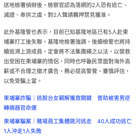
送地檢署偵辦後，檢察官認為落網的2人恐有逃亡、
滅證、串供之虞，對2人聲請羈押禁見獲准。
此外基隆警也表示，目前已知基隆地區已有5人赴柬
埔寨打工後失聯。基隆地檢署強調，後續檢警也將持
續追溯上游成員，定會將不法集團繩之以法，以營救
出受困在柬埔寨的情侶，同時也呼籲民眾面對海外高
薪或不合理之徵才廣告，務必提高警覺，審慎評估，
以免受騙上當。
柬埔寨詐騙｜逃脫台女親解獲救關鍵 曾助被害男逆
轉摘器官命運
柬埔寨騙案｜賭場員工集體跳河逃走 40人成功逃亡
1人沖走1人失敗