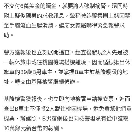
不交付6萬美金的贖金，就要將人強制摘腎，還同時
附上疑似陳男的求救訊息，聲稱被詐騙集團上銬囚禁
至手腕流血生膿潰爛，讓廖女家屬嚇得緊急報警求
助。
警方獲報後也立刻展開追查，經查後發現2人先是被
一輛休旅車載往桃園機場搭機離境，因而循線揪出休
旅車的39歲B男車主，並掌握B車主於基隆暖暖的地
址，轉交由基隆檢警繼續偵辦。
基隆檢警獲報後，也立即向地檢署申請搜索票，進而
查出B車主不僅將2人載往桃園機場，還免費幫他們買
機票、辦護照，B男落網後也向檢警坦承有從中獲取
10萬餘元新台幣的報酬。