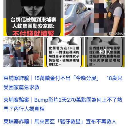
+
17
柬埔寨詐騙｜15萬贖金付不出「今晚分屍」 18歲兒
受困家屬急求救
柬埔寨騙案｜Bump影片2天270萬點閱為何上不了熱
門？內行人揭真相
柬埔寨詐騙｜馬來西亞「豬仔救星」宣布不再救人