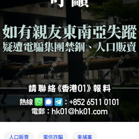
人口販賣
電信詐騙
柬埔寨