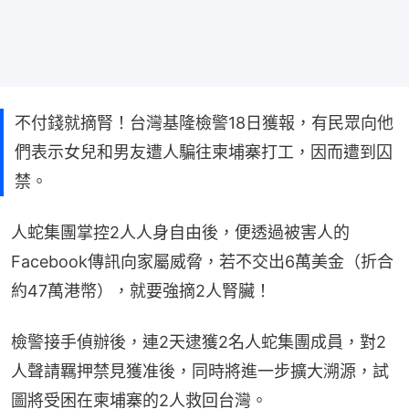
不付錢就摘腎！台灣基隆檢警18日獲報，有民眾向他
們表示女兒和男友遭人騙往柬埔寨打工，因而遭到囚
禁。
人蛇集團掌控2人人身自由後，便透過被害人的
Facebook傳訊向家屬威脅，若不交出6萬美金（折合
約47萬港幣），就要強摘2人腎臟！
檢警接手偵辦後，連2天逮獲2名人蛇集團成員，對2
人聲請羈押禁見獲准後，同時將進一步擴大溯源，試
圖將受困在柬埔寨的2人救回台灣。