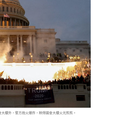
國會大樓外，警方炮火爆炸，映得國會大樓火光熊熊。