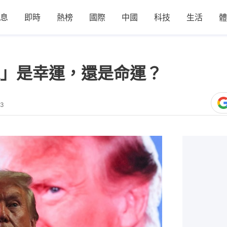
息
即時
熱榜
國際
中國
科技
生活
體
」是幸運，還是命運？
53