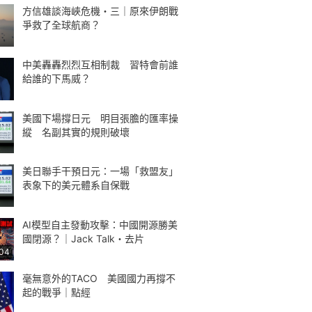
方信雄談海峽危機・三｜原來伊朗戰
爭救了全球航商？
中美轟轟烈烈互相制裁 習特會前誰
給誰的下馬威？
美國下場撐日元 明目張膽的匯率操
縱 名副其實的規則破壞
美日聯手干預日元：一場「救盟友」
表象下的美元體系自保戰
AI模型自主發動攻擊：中國開源勝美
國閉源？｜Jack Talk・去片
:04
毫無意外的TACO 美國國力再撐不
起的戰爭｜點經