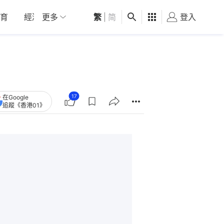
育
經濟
更多
01深圳
繁
觀點
|
简
健康
好食玩飛
登入
女
17
在Google
追蹤《香港01》