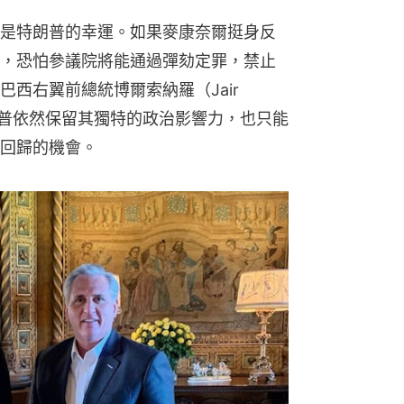
是特朗普的幸運。如果麥康奈爾挺身反
，恐怕參議院將能通過彈劾定罪，禁止
西右翼前總統博爾索納羅（Jair 
特朗普依然保留其獨特的政治影響力，也只能
回歸的機會。