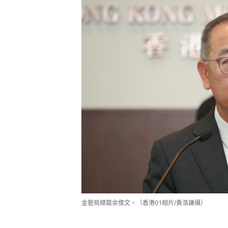
金管局總裁余偉文。（香港01相片/黃浩謙攝）