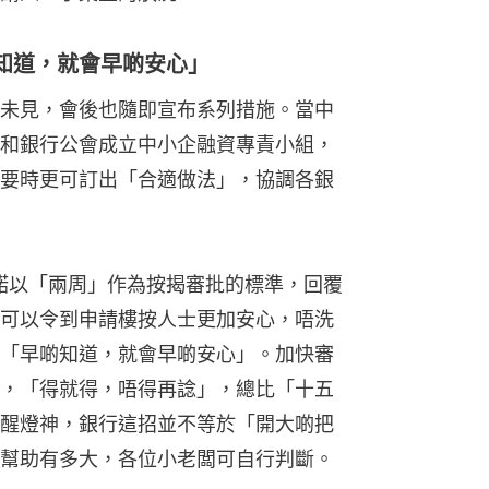
知道，就會早啲安心」
未見，會後也隨即宣布系列措施。當中
和銀行公會成立中小企融資專責小組，
要時更可訂出「合適做法」，協調各銀
行承諾以「兩周」作為按揭審批的標準，回覆
可以令到申請樓按人士更加安心，唔洗
「早啲知道，就會早啲安心」。加快審
，「得就得，唔得再諗」，總比「十五
醒燈神，銀行這招並不等於「開大啲把
幫助有多大，各位小老闆可自行判斷。