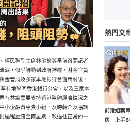
熱門文
、經民聯副主席林健鋒等早前召開記者
流淚，似乎觸動到政府神經，財金官員
與金管局及多家本地銀行會面商討後，
更罕有地聯同香港銀行公會，以及三家本
界有共識需要支持香港整體經濟情況之
中小企融資專責小組，及時轉介及協調
前港姐葉翠
批過程壓縮至兩星期，較過往正常的一
房 上手8