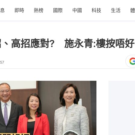
息
即時
熱榜
國際
中國
科技
生活
體
、高招應對? 施永青:樓按唔好Cu
:57