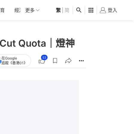
育
經濟
更多
01深圳
繁
觀點
|
简
健康
好食玩飛
登入
女
t Quota｜燈神
53
在Google
追蹤《香港01》