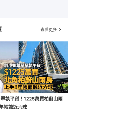
章
查看更多
翠執平貨！1225萬買柏蔚山兩
年帳蝕近六球