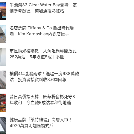
牛池灣33 Clear Water Bay登場 定
價參考啟德 商場連接彩虹站
名店洗牌!Tiffany & Co.撤出時代廣
場 Kim Kardashian內衣店接手
市區納米樓爆煲！大角咀尚璽開放式
252萬沽 5年貶值5成｜多圖
樓價4年蒸發兩球！逸瑆一房638萬蝕
沽 投資者接貨料收3.6厘回報
昔日高價接火棒 錦華楊奮彬死守8
年收租 今血蝕5成沽春秧街地舖
健康品牌「萊特維健」高層入市！
4920萬買明翹匯複式戶