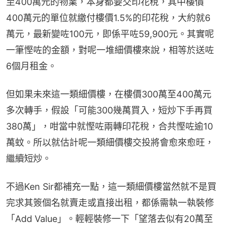
至400萬元的物業，本身都要交印花稅，其中樓價
400萬元的單位就繳付樓價1.5%的印花稅，大約就6
萬元，最新變咗100元，即係平咗59,900元。其實呢
一筆慳咗的金額，對呢一堆細價樓來說，相等於送咗
6個月租金。
但如果未來這一類細價樓，在樓價300萬至400萬元
多次轉手，假設「可能300幾萬買入，短炒下手再買
380萬」，咁當中就慳咗兩轉印花稅，合共慳咗逾10
萬蚊。所以就估計呢一類細價樓交投將會愈來愈旺，
繼續短炒。
不過Ken Sir都補充一點，這一類細價樓當然就不是買
完求其簽個名就賣走或直接出租，都係需執一執裝修
「Add Value」。輕輕裝修一下「望落去似有20萬至