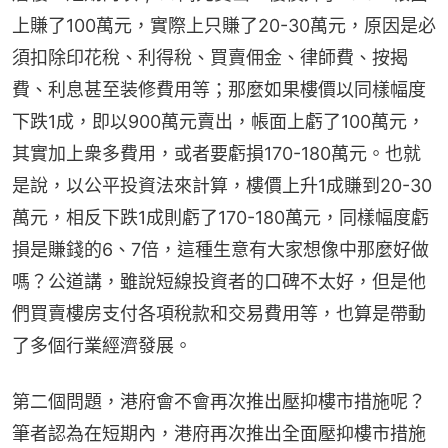
上賺了100萬元，實際上只賺了20-30萬元，原因是必
須扣除印花稅、利得稅、買賣佣金、律師費、按揭
費、利息甚至装修費用等；那麼如果樓價以同樣幅度
下跌1成，即以900萬元賣出，帳面上虧了100萬元，
其實加上衆多費用，或者要虧損170-180萬元。也就
是說，以公平投資法來計算，樓價上升1成賺到20-30
萬元，相反下跌1成則虧了170-180萬元，同樣幅度虧
損是賺錢的6、7倍，這種生意有大家想像中那麼好做
嗎？公道講，雖說短線投資者的口碑不太好，但是他
們買賣樓房支付各項稅款和交易費用等，也算是帶動
了多個行業經濟發展。
第二個問題，港府會不會再次推出壓抑樓市措施呢？
筆者認為在短期內，港府再次推出全面壓抑樓市措施