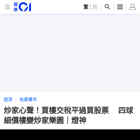
繁
|
简
經濟
地產樓市
炒家心聲！買樓交稅平過買股票 四球
細價樓變炒家樂園｜燈神