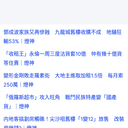
鄧成波家族又再慘蝕 九龍城舊樓收購不成 地舖狂
輸53%｜燈神
「收租王」永倫一周三度沽貨套10億 仲有幾十億貨
等住賣｜燈神
變形金剛敗走羅素街 大地主進取加租1.5倍 每月索
250萬｜燈神
「俄羅斯超市」攻入旺角 戰鬥民族特產變「國產
貨」｜燈神
内地客搞劏房觸礁！尖沙咀舊樓「1變12」放售 改裝