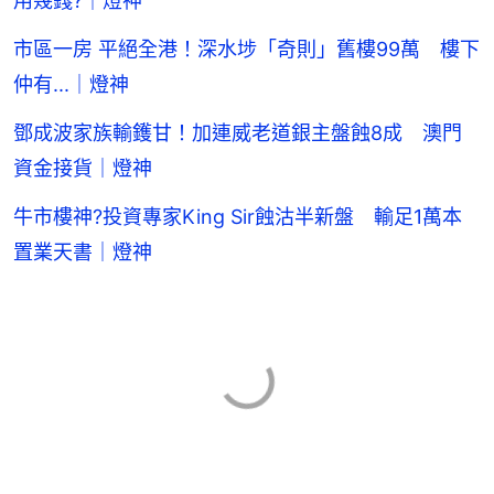
用幾錢?｜燈神
市區一房 平絕全港！深水埗「奇則」舊樓99萬 樓下
仲有...｜燈神
鄧成波家族輸鑊甘！加連威老道銀主盤蝕8成 澳門
資金接貨｜燈神
牛市樓神?投資專家King Sir蝕沽半新盤 輸足1萬本
置業天書｜燈神