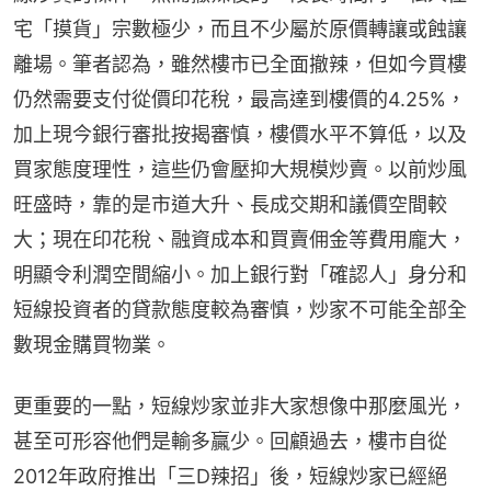
宅「摸貨」宗數極少，而且不少屬於原價轉讓或蝕讓
離場。筆者認為，雖然樓市已全面撤辣，但如今買樓
仍然需要支付從價印花稅，最高達到樓價的4.25%，
加上現今銀行審批按揭審慎，樓價水平不算低，以及
買家態度理性，這些仍會壓抑大規模炒賣。以前炒風
旺盛時，靠的是市道大升、長成交期和議價空間較
大；現在印花稅、融資成本和買賣佣金等費用龐大，
明顯令利潤空間縮小。加上銀行對「確認人」身分和
短線投資者的貸款態度較為審慎，炒家不可能全部全
數現金購買物業。
更重要的一點，短線炒家並非大家想像中那麼風光，
甚至可形容他們是輸多贏少。回顧過去，樓市自從
2012年政府推出「三D辣招」後，短線炒家已經絕