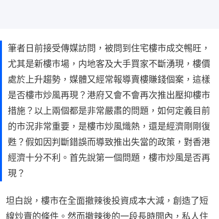
筆者日前接受傳媒訪問，被問到住宅樓市成交𣈱旺，
尤其是新樓巿場，内地客及大手買家不斷湧現，樓價
處於上升趨勢，媒體又經常報導賣樓賺錢個案，這樣
是否樓市炒風再現？港府又會不會再次推出壓抑樓市
措施？以上兩個都是非常嚴肅的問題，如何定義目前
的市況非常重要，是樓市炒風熾熱，還是經濟剛剛復
甦？假如因判斷錯誤而導致推出失當的政策，對香港
經濟十分不利。首先說第一個問題，樓市炒風是否再
現？
坦白說，樓市在全面撤辣後投資成本大減，創造了短
線炒賣的條件。然而撤辣後的一段長時間內，私人住