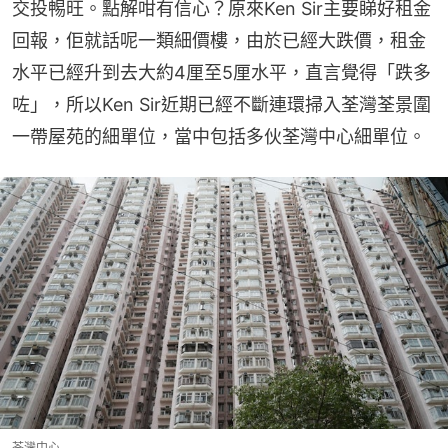
交投𣈱旺。點解咁有信心？原來Ken Sir主要睇好租金
回報，佢就話呢一類細價樓，由於已經大跌價，租金
水平已經升到去大約4厘至5厘水平，直言覺得「跌多
咗」，所以Ken Sir近期已經不斷連環掃入荃灣荃景圍
一帶屋苑的細單位，當中包括多伙荃灣中心細單位。
荃灣中心