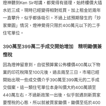
燈神聽到Ken Sir咁講，都覺得有道理，始終樓價大插
水近三成，現時已經變得相對抵買，加上租金近兩年
一直攀升，似乎都係吸引。不過上述預期發生的「炒
家樂園」情況，燈神覺得只限於400萬元以下的二手
住宅單位。
390萬至399萬二手成交開始增加 精明鋤價兼
慳稅
因為燈神留意到，自從預算案公佈樓價400萬以下物
業的印花稅降至100元後，過去兩至三日，市場已經
開始出現一些成交價介乎390萬至399萬元的二手成
交個案。這一類住宅單位本身叫價大約400萬頭至
440萬左右，不過新政策一出後，似乎就遇到新買家
要慳稅的心態，所以就被買家鋤價，鋤價至低於400