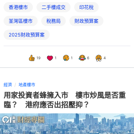
香港樓市
二手樓成交
印花稅
荃灣區樓市
稅務局
財政預算案
2025財政預算案
19
1
1
6
4
經濟
地產樓市
用家投資者蜂擁入市 樓市炒風是否重
臨？ 港府應否出招壓抑？