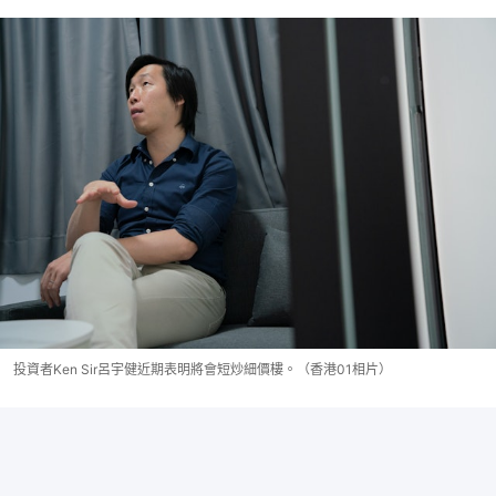
投資者Ken Sir呂宇健近期表明將會短炒細價樓。（香港01相片）