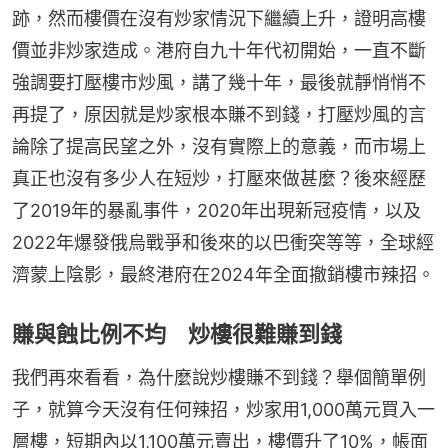
跡，然而樓價在沒有炒家情況下繼續上升，證明高樓
價並非炒家造成。港府自九十年代初開始，一直不斷
強調要打壓樓市炒風，講了幾十年，最後就靜悄悄不
再提了，原因就是炒家根本賺不到錢，打壓炒風的言
論除了提高民望之外，沒有實際上的意義，而市場上
真正也沒有多少人在短炒，打壓來做甚麼？後來經歷
了2019年的暴亂事件，2020年出現新冠疫情，以及
2022年爆發俄烏戰爭和後來的以巴衝突等等，全球經
濟蒙上陰影，最終港府在2024年全面撤銷樓市辣招。
賺與蝕比例不均 炒樓很難賺到錢
我們再來看看，為什麼說炒樓賺不到錢？舉個簡單例
子，就算今天沒有任何辣招，炒家用1,000萬元買入一
層樓，短期內以1,100萬元賣出，樓價升了10%，帳面