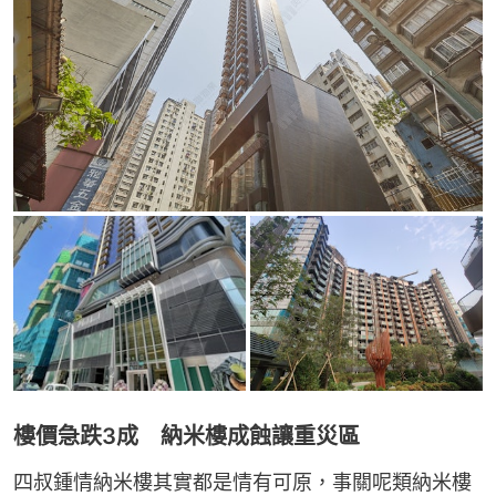
樓價急跌3成 納米樓成蝕讓重災區
四叔鍾情納米樓其實都是情有可原，事關呢類納米樓