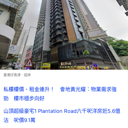
香港仔南津．迎岸
私樓樓價、租金連升！ 會地黃光耀：物業需求強
勁 樓市穩步向好
山頂超級豪宅1 Plantation Road六千呎洋房近5.6億
沽 呎價9.1萬