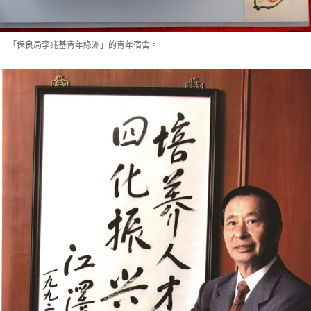
「保良局李兆基青年綠洲」的青年宿舍。