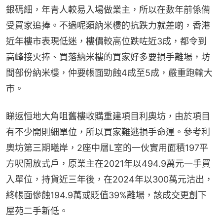
銀碼細，年青人較易入場做業主，所以在數年前係備
受買家追捧。不過呢類納米樓的抗跌力就差啲，香港
近年樓市表現低迷，樓價較高位跌咗近3成，都令到
高峰接火捧、買落納米樓的買家好多要損手離場，坊
間部份納米樓，仲要帳面勁蝕4成至5成，嚴重跑輸大
市。
睇返恒地大角咀舊樓收購重建項目利奧坊，由於項目
有不少開則細單位，所以買家難逃損手命運。參考利
奧坊第三期曦岸，2座中層L室的一伙實用面積197平
方呎開放式戶，原業主在2021年以494.9萬元一手買
入單位，持貨近三年後，在2024年以300萬元沽出，
終帳面慘蝕194.9萬或貶值39%離場，該成交更創下
屋苑二手新低。