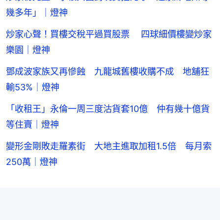
幾多年」｜燈神
炒家心聲！買樓交稅平過買股票 四球細價樓變炒家
樂園｜燈神
鄧成波家族又再慘蝕 九龍城舊樓收購不成 地舖狂
輸53%｜燈神
「收租王」永倫一周三度沽貨套10億 仲有幾十億貨
等住賣｜燈神
變形金剛敗走羅素街 大地主進取加租1.5倍 每月索
250萬｜燈神