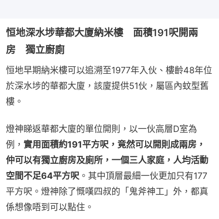
恒地深水埗華都大廈納米樓 面積191呎開兩
房 獨立廚廁
恒地早期納米樓可以追溯至1977年入伙、樓齡48年位
於深水埗的華都大廈，該廈提供51伙，屬區內蚊型舊
樓。
燈神睇返華都大廈的單位開則，以一伙高層D室為
例，
實用面積約191平方呎，竟然可以開則成兩房，
仲可以有獨立廚房及廁所，一個三人家庭，人均活動
空間不足64平方呎
。其中頂層最細一伙更加只有177
平方呎。燈神除了慨嘆四叔的「鬼斧神工」外，都真
係想像唔到可以點住。