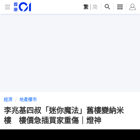
繁
|
简
經濟
地產樓市
李兆基四叔「迷你魔法」舊樓變納米
樓 樓價急插買家重傷｜燈神