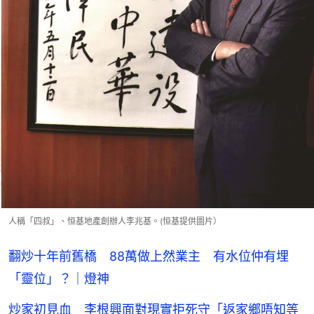
人稱「四叔」、恒基地產創辦人李兆基。(恒基提供圖片）
翻炒十年前舊橋 88萬做上然業主 有水位仲有埋
「靈位」？｜燈神
炒家初見血 李根興面對現實拒死守「返家鄉唔知等