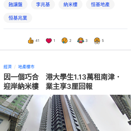
蝕讓盤
李兆基
納米樓
恒基地產
恒基兆業
41
1
2
3
5
經濟
地產樓市
因一個巧合 港大學生1.13萬租南津．
迎岸納米樓 業主享3厘回報