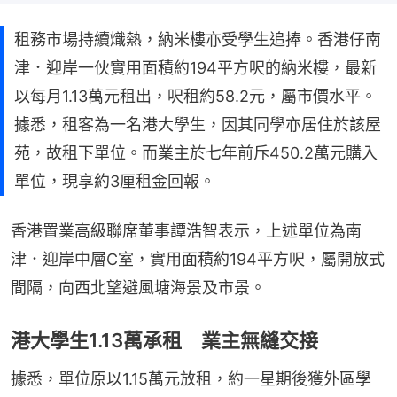
租務市場持續熾熱，納米樓亦受學生追捧。香港仔南
津．迎岸一伙實用面積約194平方呎的納米樓，最新
以每月1.13萬元租出，呎租約58.2元，屬市價水平。
據悉，租客為一名港大學生，因其同學亦居住於該屋
苑，故租下單位。而業主於七年前斥450.2萬元購入
單位，現享約3厘租金回報。
香港置業高級聯席董事譚浩智表示，上述單位為南
津．迎岸中層C室，實用面積約194平方呎，屬開放式
間隔，向西北望避風塘海景及市景。
港大學生1.13萬承租 業主無縫交接
據悉，單位原以1.15萬元放租，約一星期後獲外區學