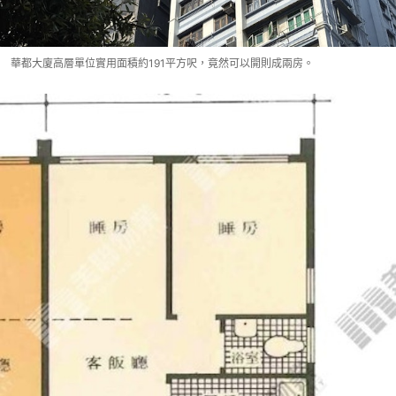
華都大廈高層單位實用面積約191平方呎，竟然可以開則成兩房。