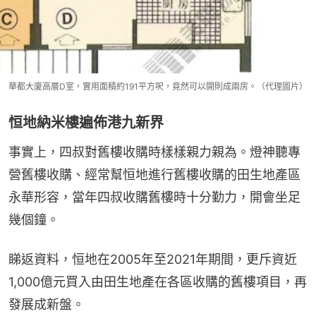
華都大廈高層D室，實用面積約191平方呎，竟然可以開則成兩房。（代理圖片）
恒地納米樓遍佈港九新界
事實上，四叔對舊樓收購時樣樣親力親為。燈神聽專
營舊樓收購、經常幫恒地進行舊樓收購的田生地產區
永華形容，當年四叔收購舊樓時十分勤力，開會坐足
幾個鐘。
睇返資料，恒地在2005年至2021年期間，更斥資近
1,000億元買入由田生地產在各區收購的舊樓項目，再
發展成新盤。