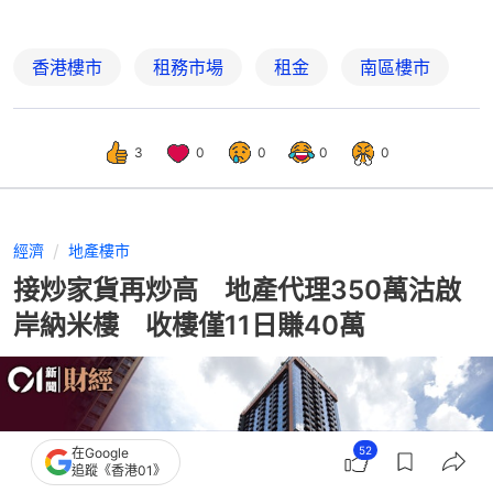
香港樓市
租務市場
租金
南區樓市
3
0
0
0
0
經濟
地產樓市
接炒家貨再炒高 地產代理350萬沽啟
岸納米樓 收樓僅11日賺40萬
52
在Google
追蹤《香港01》