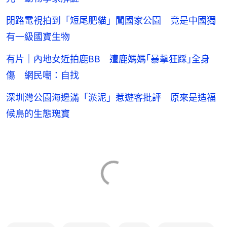
閉路電視拍到「短尾肥貓」闖國家公園 竟是中國獨
有一級國寶生物
有片｜內地女近拍鹿BB 遭鹿媽媽｢暴擊狂踩｣全身
傷 網民嘲：自找
深圳灣公園海邊滿「淤泥」惹遊客批評 原來是造福
候鳥的生態瑰寶