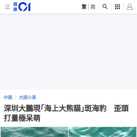
繁
|
简
中國
大國小事
深圳大鵬現｢海上大熊貓｣斑海豹 歪頭
打量極呆萌