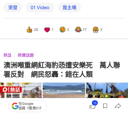
突發
01 Video
我主場
25
1
2
17
2
熱話
熱爆話題
澳洲噸重網紅海豹恐遭安樂死 萬人聯
署反對 網民怒轟：錯在人類
15
在Google
追蹤《香港01》