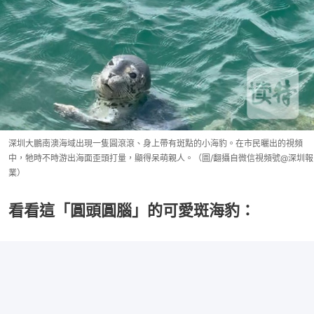
深圳大鵬南澳海域出現一隻圓滾滾、身上帶有斑點的小海豹。在市民曬出的視頻
中，牠時不時游出海面歪頭打量，顯得呆萌親人。（圖/翻攝自微信視頻號@深圳報
業）
看看這「圓頭圓腦」的可愛斑海豹：