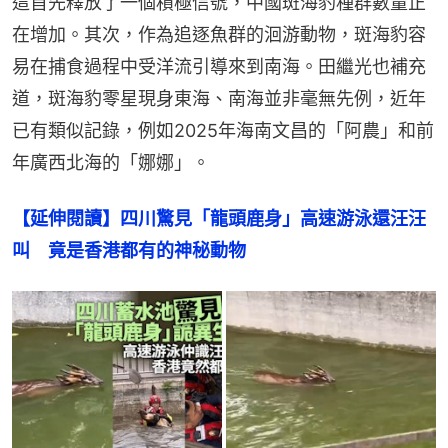
這首先釋放了一個積極信號，中國斑海豹種群數量正
在增加。其次，作為追逐魚群的洄游動物，斑海豹容
易在捕食過程中受洋流引導來到南海。田繼光也補充
道，斑海豹零星現身東海、南海並非毫無先例，近年
已有類似記錄，例如2025年海南文昌的「阿農」和前
年廣西北海的「娜娜」。
【延伸閱讀】四川驚見「龍頭鹿身」高速游泳還汪汪
叫　竟是香港都有的神秘動物