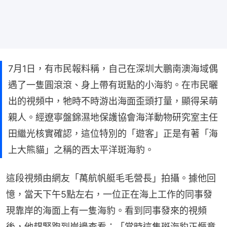
7月1日，有市民報料稱，自己在深圳大鵬南澳海域偶
遇了一隻圓滾滾、身上帶有斑點的小海豹。在市民曬
出的視頻中，牠時不時游出海面歪頭打量，顯得呆萌
親人。經遼寧盤錦濕地保護協會海洋動物研究室主任
田繼光核實確認，這位特別的「遊客」正是有著「海
上大熊貓」之稱的西太平洋斑海豹。
這段視頻由網友「萬航帆艇毛毛營長」拍攝。據他回
憶，當天下午5點左右，一位正在海上工作的同事發
現靠岸的海面上有一隻海豹。看到同事發來的視頻
後，他趕緊跑到岸邊查看：「當時這隻斑海豹正愜意