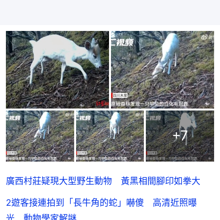
+
7
廣西村莊疑現大型野生動物 黃黑相間腳印如拳大
2遊客接連拍到「長牛角的蛇」嚇傻 高清近照曝
光 動物學家解謎