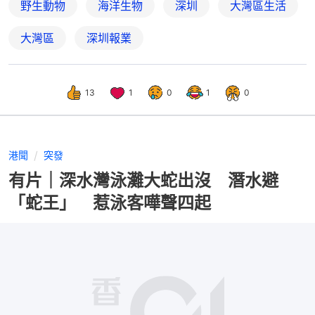
野生動物
海洋生物
深圳
大灣區生活
大灣區
深圳報業
13
1
0
1
0
港聞
突發
有片｜深水灣泳灘大蛇出沒 潛水避
「蛇王」 惹泳客嘩聲四起