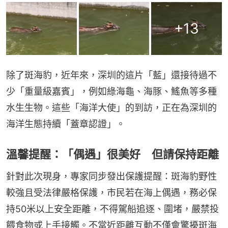
+
13
除了斑海豹，近年來，深圳的這片「藍」還接待過不
少「重量級嘉賓」，例如綠海龜、海豚、鰩魚等多種
水生生物。這些「海洋大使」的到訪，正在為深圳的
海洋生態持續「蓋章認證」。
溫馨提醒：「偶遇」很美好 但請保持距離
針對此次現身，專家同步發出保護提醒：斑海豹野性
較強且受法律嚴格保護，市民若在海上偶遇，務必保
持50米以上安全距離，不得駕船追逐、圍堵，嚴禁投
餵食物或上手接觸。不當近距離互動不僅會驚擾斑海