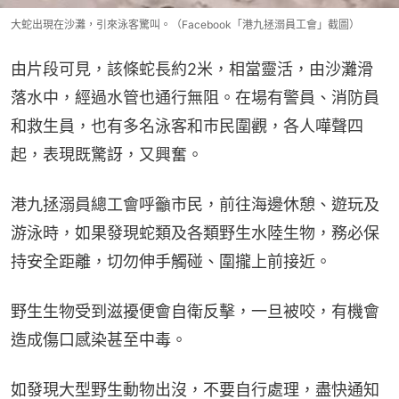
大蛇出現在沙灘，引來泳客驚叫。（Facebook「港九拯溺員工會」截圖）
由片段可見，該條蛇長約2米，相當靈活，由沙灘滑
落水中，經過水管也通行無阻。在場有警員、消防員
和救生員，也有多名泳客和巿民圍觀，各人嘩聲四
起，表現既驚訝，又興奮。
港九拯溺員總工會呼籲市民，前往海邊休憩、遊玩及
游泳時，如果發現蛇類及各類野生水陸生物，務必保
持安全距離，切勿伸手觸碰、圍攏上前接近。
野生生物受到滋擾便會自衛反擊，一旦被咬，有機會
造成傷口感染甚至中毒。
如發現大型野生動物出沒，不要自行處理，盡快通知