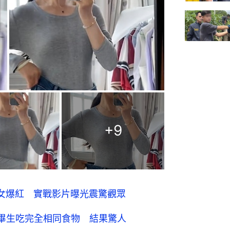
+
9
女爆紅 實戰影片曝光震驚觀眾
鼠畢生吃完全相同食物 結果驚人