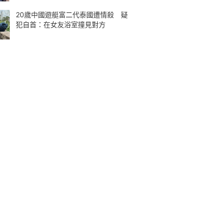
20歲中國遊艇富二代泰國遭情殺 疑
犯自首：在女友浴室撞見對方