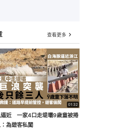
章
查看更多
01:32
逼近 一家4口走堤壩9歲童被捲
人：為遊客私闖