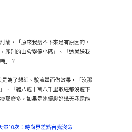
討論，「原來我瘦不下來是有原因的，
，爬別的山會變偏小碼」、「這就送我
嗎」？
只是為了想紅、騙流量而做效果，「沒那
」、「豬八戒十萬八千里取經都沒瘦下
瘦那麽多，如果是連續爬好幾天我還能
天暈10次：時尚界差點害我沒命