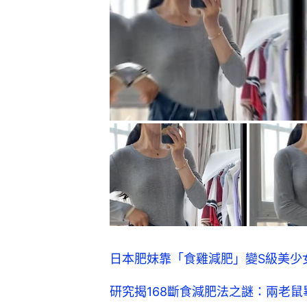
日本肥妹靠「食雞減肥」變S級美少
研究揭168斷食減肥法之謎：兩老