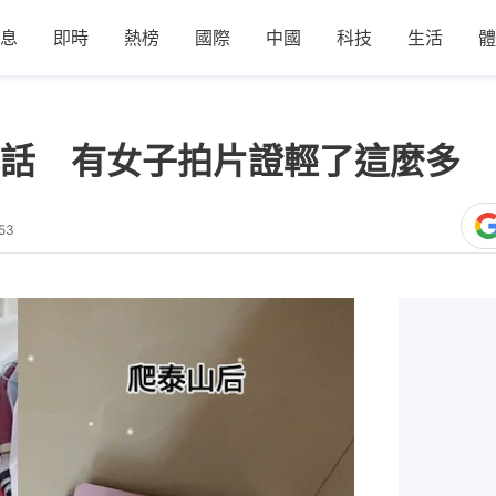
息
即時
熱榜
國際
中國
科技
生活
體
話 有女子拍片證輕了這麼多 
53