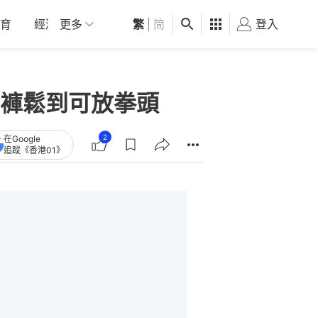
育
經濟
更多
01深圳
繁
觀點
|
简
健康
好食玩飛
登入
女
褲鬆到可放拳頭
2
在Google
追蹤《香港01》