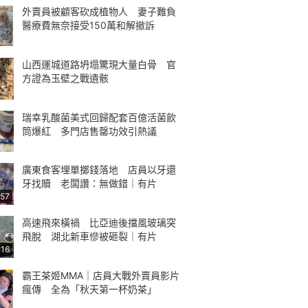
外賣員被顧客砍成植物人 妻子難負
醫療費無奈接受150萬和解撤訴
山西運城道路坍塌驚現大量白骨 官
方證為玉壁之戰遺骸
瑞幸乳酸菌美式回歸配套百億活菌飲
筒爆紅 多門店售罄功效引熱議
廣東食客埋單擲錢落地 店員以牙還
牙找贖 老闆讚：無做錯｜有片
:57
高速飛來橫禍 比亞迪後擋風玻璃突
飛脫 湖北新車慘被砸裂｜有片
:16
霸王茶姬MMA｜店員大戰外賣員影片
瘋傳 全為「秋天第一杯奶茶」