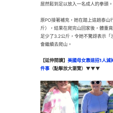
居然鬆到足以放入一名成人的拳頭。
原PO接著補充，她在踏上這趟泰山行前
斤），結果在爬完山回家後，體重竟離奇
足少了3.2公斤，令她不驚訝表示
會繼續去爬山。
【延伸閱讀】
美國母女靠這招1人減
件事
（點擊放大瀏覽）▼▼▼