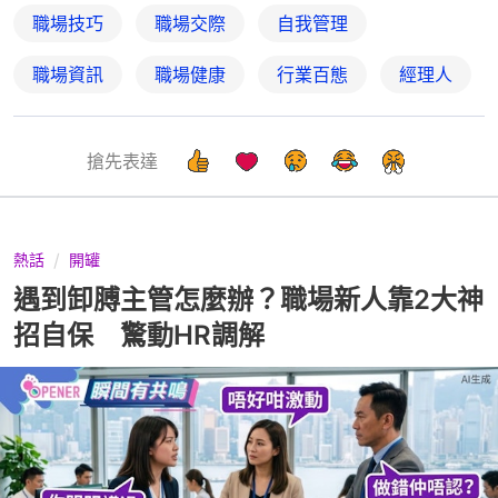
職場技巧
職場交際
自我管理
職場資訊
職場健康
行業百態
經理人
搶先表達
熱話
開罐
遇到卸膊主管怎麼辦？職場新人靠2大神
招自保 驚動HR調解