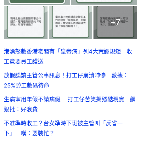
+
7
港漂怒數香港老闆有「皇帝病」列4大荒謬規矩 收
工竟要員工護送
放假誤讀主管公事訊息！打工仔崩潰呻慘 數據︰
25%勞工數碼待命
生病寧用年假不請病假 打工仔苦笑揭殘酷現實 網
狠批：好浪費
不准準時收工？台女準時下班被主管叫「反省一
下」 嘆：要裝忙？