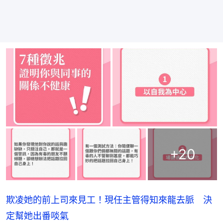
+
20
欺凌她的前上司來見工！現任主管得知來龍去脈 決
定幫她出番啖氣