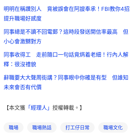
明明在稱讚別人 竟被誤會在阿謏奉承！FBI教你4招
提升職場好感度
同事總是不讀不回電郵？這時段發送開信率最高 但
小心會激嬲對方
同事收得工 走前隨口一句話竟焫着老細！行內人解
釋：很沒禮貌
辭職要大大聲周街講？同事眼中你確是有型 但誰知
未來會否有代價
【本文獲
「經理人」
授權轉載。】
職場
職場熱話
打工仔日常
職場文化