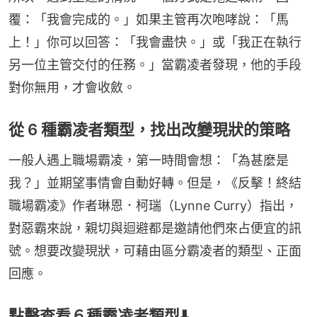
覆：「我會完成的。」如果主管再次咆哮說：「馬
上！」你可以回答：「我會盡快。」或「我正在執行
另一位主管交付的任務。」當霸凌者發現，他的手段
對你無用，才會收斂。
從 6 種霸凌者類型，找出改變現狀的策略
一般人遇上職場霸凌，第一時間會想：「為甚麼是
我？」並期望事情會自動好轉。但是，《反擊！終結
職場霸凌》作者琳恩．柯瑞（Lynne Curry）指出，
對惡霸來說，親切與迴避都是邀請他們來占便宜的訊
號。想要改變現狀，可藉由區分霸凌者的類型、正面
回應。
點擊查看６種霸凌者類型⬇️