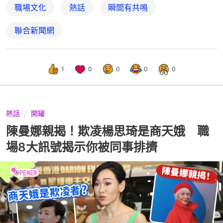
職場文化
熱話
瞬間有共鳴
聯合新聞網
1
0
0
0
0
熱話
開罐
陳曼娜親揭！欺凌楊思琦是商天娥 職
場8大訊號揭示你被同事排擠