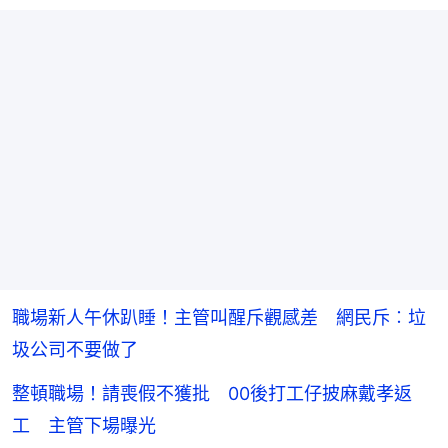
職場新人午休趴睡！主管叫醒斥觀感差 網民斥︰垃
圾公司不要做了
整頓職場！請喪假不獲批 00後打工仔披麻戴孝返
工 主管下場曝光