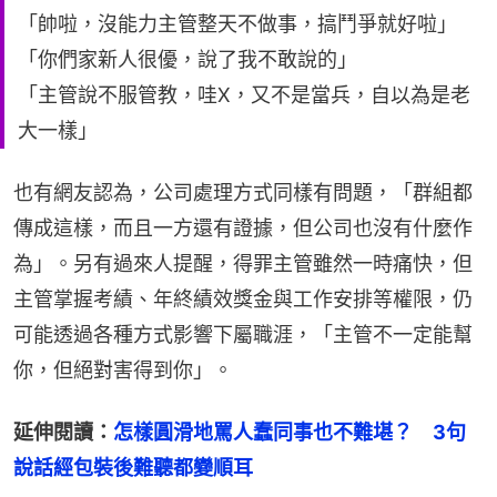
「帥啦，沒能力主管整天不做事，搞鬥爭就好啦」
「你們家新人很優，說了我不敢說的」
「主管說不服管教，哇X，又不是當兵，自以為是老
大一樣」
也有網友認為，公司處理方式同樣有問題，「群組都
傳成這樣，而且一方還有證據，但公司也沒有什麼作
為」。另有過來人提醒，得罪主管雖然一時痛快，但
主管掌握考績、年終績效獎金與工作安排等權限，仍
可能透過各種方式影響下屬職涯，「主管不一定能幫
你，但絕對害得到你」。
延伸閱讀：
怎樣圓滑地罵人蠢同事也不難堪？　3句
說話經包裝後難聽都變順耳