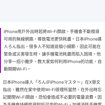
iPhone用戶外出時若將Wi-Fi開啟，手機會不斷搜尋
可用的無線網路，導致電池更快耗盡。日本iPhone達
人ろん指出，很多人不知道這個小細節，因此可能在
緊急或災害發生時，讓手機電池耗盡而陷入困境。他
分享一招小撇步，教大家如何利用iPhone的功能，自
動開關Wi-Fi。
日本iPhone達人「ろん＠iPhoneマスター」在X發文
指出，雖然在家中使用Wi-Fi很理所當然，在外出時忘
記關閉Wi-Fi開啟，恐怕會造成不必要的電量浪費，因
為手機會持續搜尋附近可用的Wi-Fi，加速消耗手機電