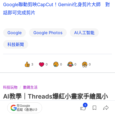
Google聯動剪映CapCut！Gemini化身剪片大師 對
話即可完成剪片
Google
Google Photos
AI人工智能
科技新聞
3
0
0
0
0
科技玩物
數碼生活
AI教學｜Threads爆紅小畫家手繪風小
學雞塗鴉改圖｜附ChatGPT指令
9
在Google
追蹤《香港01》