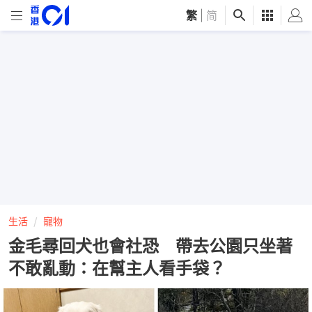
繁
|
简
生活
寵物
金毛尋回犬也會社恐 帶去公園只坐著
不敢亂動：在幫主人看手袋？