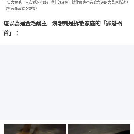
一隻大金毛一直安靜的守護在博主的身邊，說什麼也不肯讓旁邊的大黑狗靠近。
（抖音@喜歡吃香菜）
還以為是金毛護主　沒想到是拆散家庭的「罪魁禍
首」：