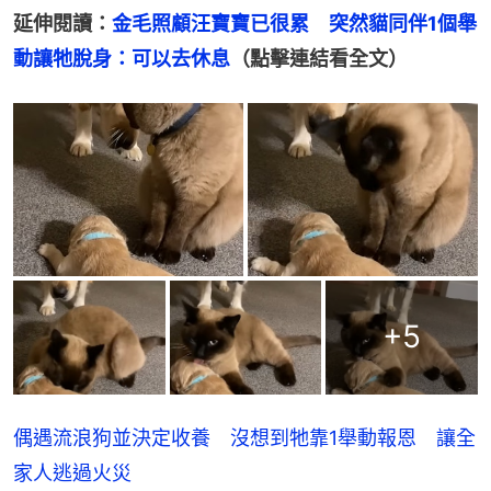
延伸閱讀：
金毛照顧汪寶寶已很累　突然貓同伴1個舉
動讓牠脫身：可以去休息
（點擊連結看全文）
+
5
偶遇流浪狗並決定收養 沒想到牠靠1舉動報恩 讓全
家人逃過火災