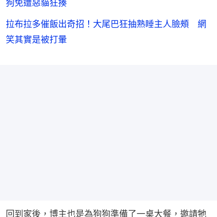
狗免遭惡貓狂揍
拉布拉多催飯出奇招！大尾巴狂抽熟睡主人臉頰 網
笑其實是被打暈
回到家後，博主也是為狗狗準備了一桌大餐，邀請牠