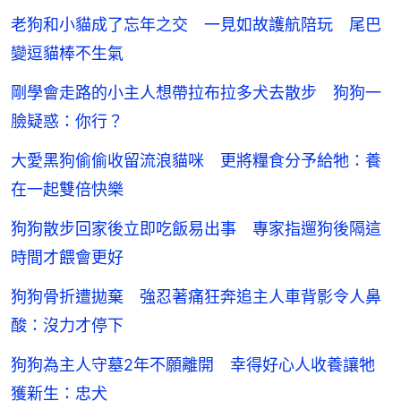
老狗和小貓成了忘年之交 一見如故護航陪玩 尾巴
變逗貓棒不生氣
剛學會走路的小主人想帶拉布拉多犬去散步 狗狗一
臉疑惑：你行？
大愛黑狗偷偷收留流浪貓咪 更將糧食分予給牠：養
在一起雙倍快樂
狗狗散步回家後立即吃飯易出事 專家指遛狗後隔這
時間才餵會更好
狗狗骨折遭拋棄 強忍著痛狂奔追主人車背影令人鼻
酸：沒力才停下
狗狗為主人守墓2年不願離開 幸得好心人收養讓牠
獲新生：忠犬