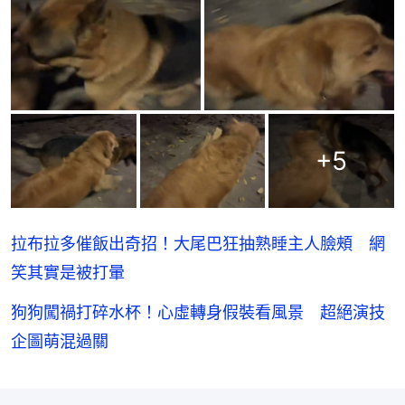
+
5
拉布拉多催飯出奇招！大尾巴狂抽熟睡主人臉頰 網
笑其實是被打暈
狗狗闖禍打碎水杯！心虛轉身假裝看風景 超絕演技
企圖萌混過關