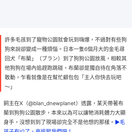
許多毛孩到了寵物公園就會玩到嗨爆，不過對有些狗
狗來說卻變成一種煩惱。日本一隻6個月大的金毛尋
回犬「布蘭」（ブラン）到了狗狗公園放風，相較其
他狗狗在場內追趕跑跳碰，布蘭卻是獨自待在角落不
敢動，乍看就像是在幫忙顧包包「主人你快去玩吧
～」
飼主在X（@blan_dnewplanet）透露，某天帶著布
蘭到狗狗公園散步，本來以為可以讓牠消耗體力大顯
身手，沒想到到了現場卻完全不是他想的那樣。
►毛
孩子有IG了，來追蹤我們吧！