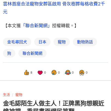
雲林首座合法寵物安葬區啟用 骨灰樹葬每格收費2千
元
【本文獲
「聯合新聞網」
授權轉載。】
金毛尋回犬
日本
寵物
動物熱話
狗
聯合新聞網
8
0
0
0
0
生活
寵物
金毛認陌生人做主人！正牌黑狗想親近