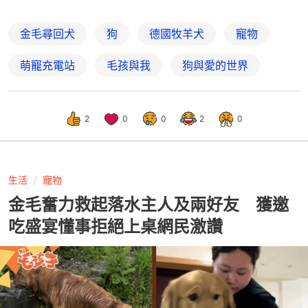
金毛尋回犬
狗
德國牧羊犬
寵物
萌寵充電站
毛孩與我
狗與愛的世界
2
0
0
2
0
生活
寵物
金毛奮力救起落水主人及兩好友 獲邀
吃盛宴懂事拒絕上桌網民激讚