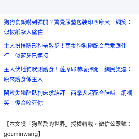
狗狗食飯嚇到彈開？驚覺尿墊包裝印西摩犬 網笑：
似被紙紮人望住
主人扮揸隱形狗帶散步！兩隻狗狗極配合乖乖跟住
行 似藍牙已連接
主人伏地狗吠測護食！薩摩耶嚇壞彈開 網民笑爆：
原來護食係主人
閨蜜失戀醉臥狗床求結拜！西摩犬超配合陪喊 網嘲
笑：復合咬死你
【本文獲「狗與愛的世界」授權轉載，微信公眾號：
gouminwang】