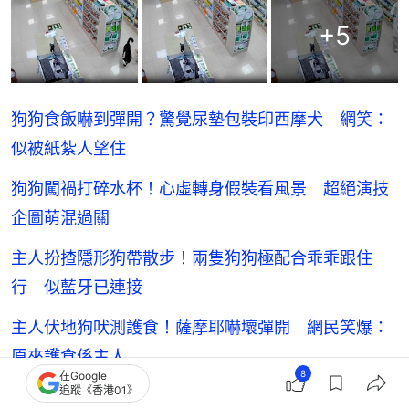
+
5
狗狗食飯嚇到彈開？驚覺尿墊包裝印西摩犬 網笑：
似被紙紮人望住
狗狗闖禍打碎水杯！心虛轉身假裝看風景 超絕演技
企圖萌混過關
主人扮揸隱形狗帶散步！兩隻狗狗極配合乖乖跟住
行 似藍牙已連接
主人伏地狗吠測護食！薩摩耶嚇壞彈開 網民笑爆：
原來護食係主人
8
在Google
追蹤《香港01》