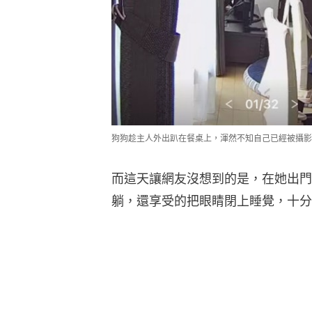
狗狗趁主人外出趴在餐桌上，渾然不知自己已經被攝影機給
而這天讓網友沒想到的是，在她出門
躺，還享受的把眼睛閉上睡覺，十分