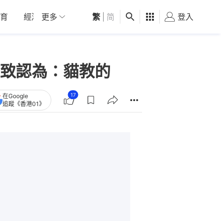
育
經濟
更多
01深圳
繁
觀點
|
简
健康
好食玩飛
登入
女
致認為：貓教的
17
在Google
追蹤《香港01》