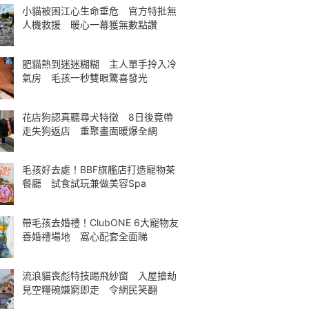
小貓被困江心生命垂危 官方特批無
人機救援 暖心一幕獲無數點讚
肥貓熱到迷迷糊糊 主人單手拎入冷
氣房 毛孩一秒雙眼驚喜發光
花店狗認真聽尋犬特徵 8日後竟帶
走失狗返店 重聚畫面暖爆全網
毛孩好去處！BBF旗艦店打造寵物茶
餐廳 試食試玩兼做美容Spa
帶毛孩去婚禮！ClubONE 6大寵物友
善婚禮場地 窩心配套全面睇
流浪貓喪彪特技踢飛紗窗 入屋搶劫
見空糧碗嫌窮即走 令網民笑翻