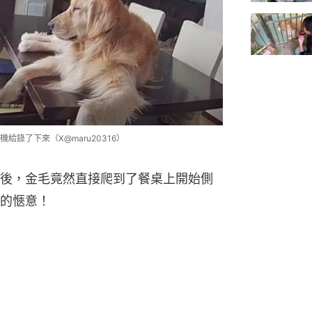
錄了下來（X@maru20316）
後，金毛竟然直接爬到了餐桌上開始側
的愜意！