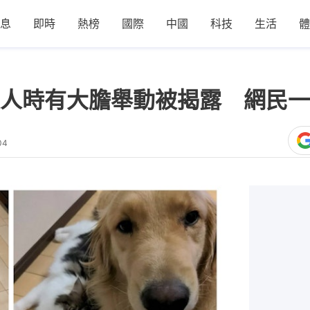
息
即時
熱榜
國際
中國
科技
生活
體
人時有大膽舉動被揭露 網民一
04