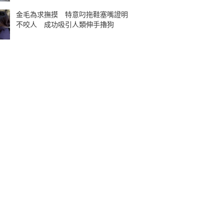
金毛為求撫摸 特意叼拖鞋塞嘴證明
不咬人 成功吸引人類伸手擼狗