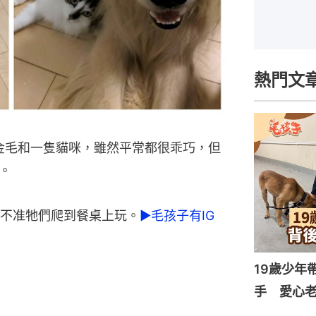
熱門文
隻大金毛和一隻貓咪，雖然平常都很乖巧，但
。
不准牠們爬到餐桌上玩。
►毛孩子有IG
19歲少年
手 愛心