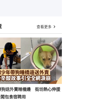
章
查看更多
帶狗送外賣睡橋邊 街坊熱心伸援
老闆包食宿聘用