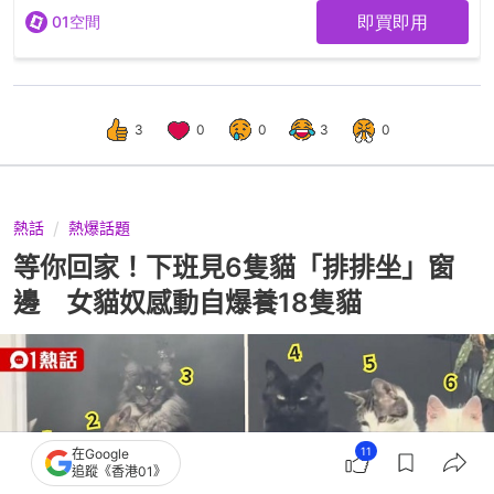
3
0
0
3
0
熱話
熱爆話題
等你回家！下班見6隻貓「排排坐」窗
邊 女貓奴感動自爆養18隻貓
11
在Google
追蹤《香港01》