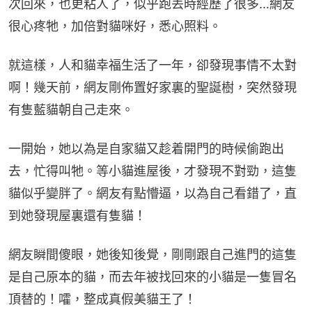
次回來，也更粘人了，似乎跑丟時經歷了很多…網友
很心疼牠，加倍對貓咪好，悉心照料。
就這樣，人和貓幸福生活了一年，卻發現事情不太對
啊！幾天前，網友剛佈置好家裏的聖誕樹，突然發現
有隻藍貓朝自己走來。
一開始，她以為是自家貓又趁着開門的時候偷跑出
去，忙得叫牠。等小貓進屋後，才發現不對勁，這隻
貓似乎變胖了。網友有點懵逼，以為自己看錯了，直
到她發現屋裏還有隻貓！
網友瞬間傻眼，她後知後覺，剛剛跟自己進門的這隻
是自己原本的貓，而去年被找回來的小貓是一隻冒名
頂替的！嚯，整成真假美貓王了！