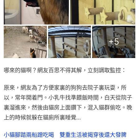
+
5
哪來的貓啊？網友百思不得其解，立刻調取監控：
原來，網友為了方便家裏的狗狗去院子裏玩耍，所
以，常年開着門。小乳牛找準餵飯時間，白天從院子
裏溜進來，然後由貓房上面鑽下，混入貓群偷吃。晚
上的時候就躲在貓廁所裏睡覺…
小貓腳踏兩船蹭吃喝 雙重生活被揭穿後還大發脾