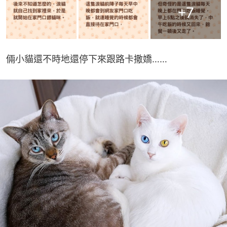
+
7
倆小貓還不時地還停下來跟路卡撒嬌……