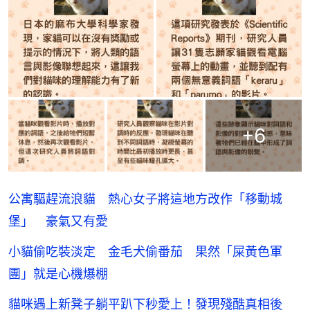
+
6
公寓驅趕流浪貓 熱心女子將這地方改作「移動城
堡」 豪氣又有愛
小貓偷吃裝淡定 金毛犬偷番茄 果然「屎黃色軍
團」就是心機爆棚
貓咪遇上新凳子躺平趴下秒愛上！發現殘酷真相後