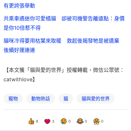
有更誇張舉動
共乘車遇迷你可愛橘貓 卻被司機警告離遠點：身價
是你10倍惹不得
貓咪冷得要用枯葉來取暖 救起後揭發牠是被遺棄
後續好運連連
【本文獲「貓與愛的世界」授權轉載，微信公眾號：
catwithlove】
寵物
動物熱話
貓
貓與愛的世界
8
3
0
0
0