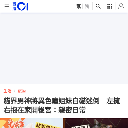
繁
|
简
生活
寵物
貓界男神將異色瞳姐妹白貓迷倒 左擁
右抱在家開後宮：親密日常