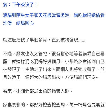
氣：下午茶沒了！
浪貓到陌生女子家天花板當電燈泡 蹭吃蹭喝還偷看
洗澡 結局暖心
就這麼潛伏了半個多月，直到被狗發現……
不過，網友也沒太管牠，很有耐心地等着貓貓自己暴
露。就這樣混吃混喝好幾個月，小貓終於意識到自己
被發現了，主動走了出來。而網友也將牠收養了，並
且改造了一個超大的貓房出來，方便貓貓們玩耍~
看來，小貓們都是出色的偽裝大師。
家裏養貓的，都好好檢查檢查啊，萬一犄角旮旯裏就