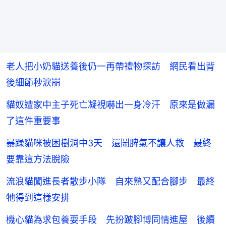
老人把小奶貓送養後仍一再帶禮物探訪 網民看出背
後細節秒淚崩
貓奴遭家中主子死亡凝視嚇出一身冷汗 原來是做漏
了這件重要事
暴躁貓咪被困樹洞中3天 還鬧脾氣不讓人救 最終
要靠這方法脫險
流浪貓闖進長者散步小隊 自來熟又配合腳步 最終
牠得到這樣安排
機心貓為求包養耍手段 先扮跛腳博同情進屋 後續