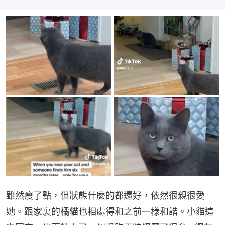
雖然瘦了點，但狀態什麼的都還好，依然很親很愛
她。跟家裏的橘貓也相處得和之前一樣和諧。小貓這