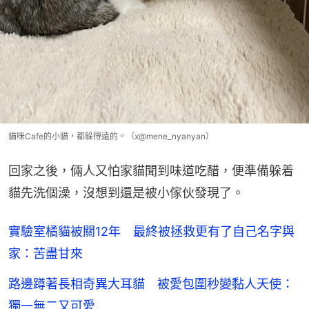
貓咪Cafe的小貓，都躲得遠的。（x@mene_nyanyan）
回家之後，倆人又怕家貓聞到味道吃醋，便準備躲着
貓先洗個澡，沒想到還是被小傢伙發現了。
實驗室橘貓被關12年 最終被拯救更有了自己名字與
家：苦盡甘來
路邊蹲著長相奇異大耳貓 被愛包圍秒變黏人天使：
獨一無二又可愛