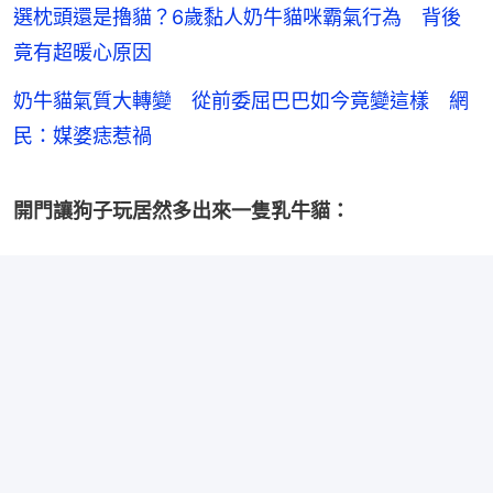
選枕頭還是擼貓？6歲黏人奶牛貓咪霸氣行為 背後
竟有超暖心原因
奶牛貓氣質大轉變 從前委屈巴巴如今竟變這樣 網
民：媒婆痣惹禍
開門讓狗子玩居然多出來一隻乳牛貓：