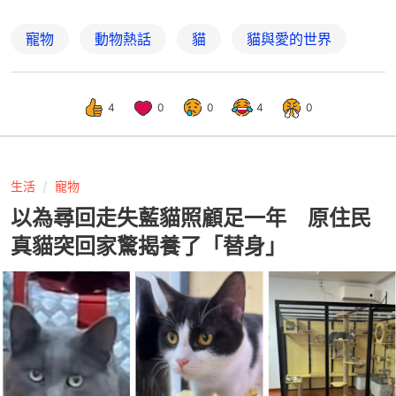
寵物
動物熱話
貓
貓與愛的世界
4
0
0
4
0
生活
寵物
以為尋回走失藍貓照顧足一年 原住民
真貓突回家驚揭養了「替身」