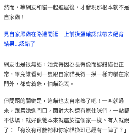
然而，等網友和貓一起進屋後，才發現那根本就不是
自家貓！
見自家黑貓在路邊閒逛 上前摸蛋確認就帶去絕育
結果...認錯了
網友也是很無語，她覺得因為長得像而認錯貓也正
常，畢竟誰看到一隻跟自家貓長得一摸一樣的貓在家
門外，都會着急，怕貓跑丟。
但問題的關鍵是，這貓也太自來熟了吧！一叫就過
來，跟着她進門口，面對大狗還有原住咪們，一點都
不怯場，就好像牠本來就屬於這個家一樣。有人就說
了：「有沒有可能牠和你家貓換班已經有一陣了？」