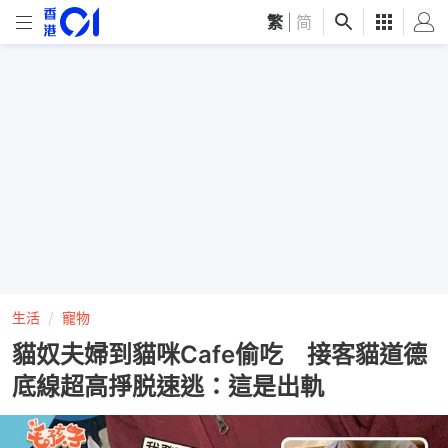
繁
|
简
生活
寵物
貓奴夫婦到貓咪Cafe偷吃 接客貓道德
底線超高掙脱速逃：這是出軌