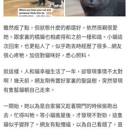
雖然瘦了點，但狀態什麼的都還好，依然很親很愛
她。跟家裏的橘貓也相處得和之前一樣和諧。小貓這
次回來，也更粘人了，似乎跑丟時經歷了很多…網友
很心疼牠，加倍對貓咪好，悉心照料。
就這樣，人和貓幸福生活了一年，卻發現事情不太對
啊！幾天前，網友剛佈置好家裏的聖誕樹，突然發現
有隻藍貓朝自己走來。
一開始，她以為是自家貓又趁着開門的時候偷跑出
去，忙得叫牠。等小貓進屋後，才發現不對勁，這隻
貓似乎變胖了。網友有點懵逼，以為自己看錯了，直