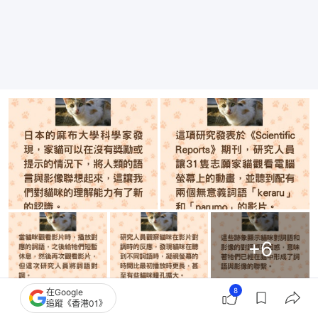
+
6
8
在Google
追蹤《香港01》
公寓驅趕流浪貓 熱心女子將這地方改作「移動城