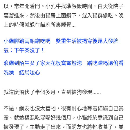
以，常年開着門。小乳牛找準餵飯時間，白天從院子
裏溜進來，然後由貓房上面鑽下，混入貓群偷吃。晚
上的時候就躲在貓廁所裏睡覺…
小貓腳踏兩船蹭吃喝 雙重生活被揭穿後還大發脾
氣：下午茶沒了！
浪貓到陌生女子家天花板當電燈泡 蹭吃蹭喝還偷看
洗澡 結局暖心
就這麼潛伏了半個多月，直到被狗發現……
不過，網友也沒太管牠，很有耐心地等着貓貓自己暴
露。就這樣混吃混喝好幾個月，小貓終於意識到自己
被發現了，主動走了出來。而網友也將牠收養了，並