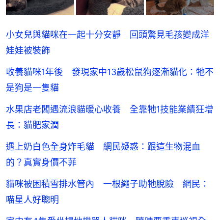
小女兒與貓咪在一起十分安靜 回頭驚見毛孩變成洋
娃娃被裝飾
收養貓咪1年後 發現家中13歲松鼠狗逐漸貓化：牠不
是狗是一隻貓
水果店老闆遇流浪貓暖心收養 全靠牠1技能業績狂增
長：貓肥家潤
遇上奶白色全身炸毛貓 網民疑惑：跟這生物混血
的？真實身價不菲
貓咪被困積雪排水管內 一根繩子助牠脫險 網民：
喵星人好聰明