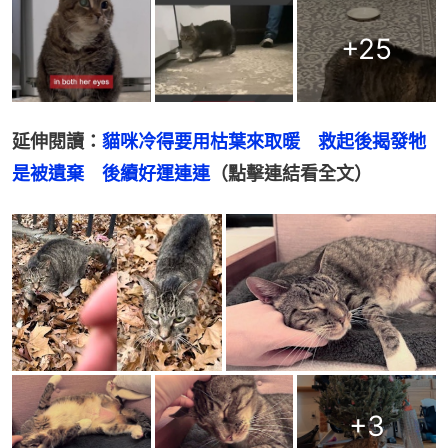
+
25
延伸閱讀：
貓咪冷得要用枯葉來取暖　救起後揭發牠
是被遺棄　後續好運連連
（點擊連結看全文）
+
3