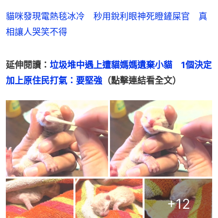
貓咪發現電熱毯冰冷 秒用銳利眼神死瞪鏟屎官 真
相讓人哭笑不得
延伸閱讀：
垃圾堆中遇上遭貓媽媽遺棄小貓　1個決定
加上原住民打氣：要堅強
（點擊連結看全文）
+
12