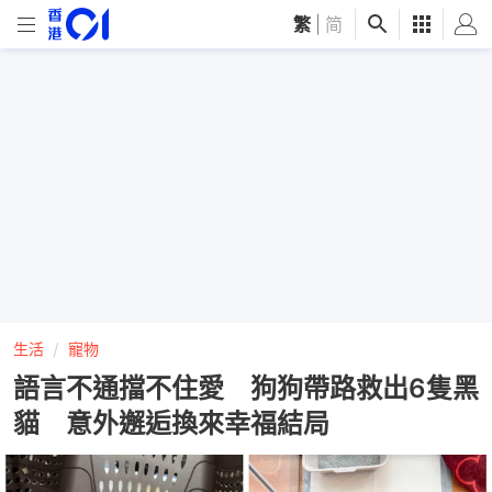
繁
|
简
生活
寵物
語言不通擋不住愛 狗狗帶路救出6隻黑
貓 意外邂逅換來幸福結局