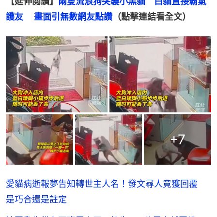
【延伸閲讀】
兩隻流浪狗突襲小黑貓　白貓直接霸氣
護友 　畫面引無數網友點讚
（點擊連結看全文）
+
7
愛貓病逝報夢告知轉世主人名！發文尋人竟獲回覆
是巧合還是註定