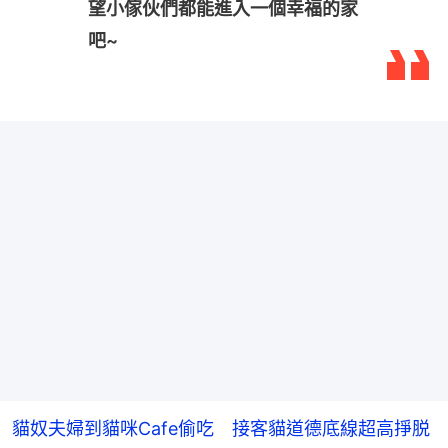
望小傢伙們都能進入一個幸福的家
吧~
貓奴夫婦到貓咪Cafe偷吃 接客貓道德底線超高掙脱