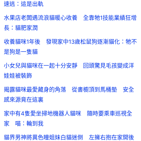
速逃：這是出軌
水果店老闆遇流浪貓暖心收養 全靠牠1技能業績狂增
長：貓肥家潤
收養貓咪1年後 發現家中13歲松鼠狗逐漸貓化：牠不
是狗是一隻貓
小女兒與貓咪在一起十分安靜 回頭驚見毛孩變成洋
娃娃被裝飾
揭露貓咪最愛藏身的角落 從書櫥頂到馬桶墊 安全
感來源竟在這裏
家中有4隻愛坐掃地機器人貓咪 隨時要乘車巡視全
家 喵：輪到我
貓界男神將異色瞳姐妹白貓迷倒 左擁右抱在家開後