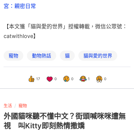
宮：親密日常
【本文獲「貓與愛的世界」授權轉載，微信公眾號：
catwithlove】
寵物
動物熱話
貓
貓與愛的世界
17
0
0
1
0
生活
寵物
外國貓咪聽不懂中文？街頭喊咪咪遭無
視 叫Kitty即刻熱情撒嬌