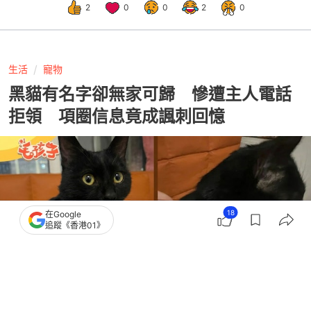
2
0
0
2
0
生活
寵物
黑貓有名字卻無家可歸 慘遭主人電話
拒領 項圈信息竟成諷刺回憶
18
在Google
追蹤《香港01》