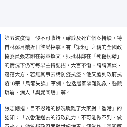
第五波疫情一發不可收拾，確診及死亡個案持續，特
首林鄭月娥近日飽受抨擊。有「梁粉」之稱的全國政
協委員張志剛在報章撰文，狠批林鄭在「死傷枕藉」
的情況下仍可每早主持記招，大言不慚、誇誇其談、
落落大方、若無其事去講防疫抗疫。他又臚列政府抗
疫16宗「烏龍失誤」事例，包括居家隔離亂象、醫院
爆崩、病人「與屍同眠」等。
張志剛指，目不忍睹的慘况脫離了大家對「香港」的
認知：「以香港過去的行政能力，不可能做不到、做
不來。」他質疑政府面對世紀病毒，卻當作「溫和感