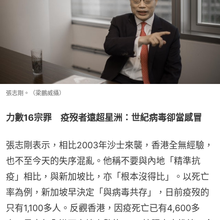
張志剛。（梁鵬威攝）
力數16宗罪　疫歿者遠超星洲：世紀病毒卻當感冒
張志剛表示，相比2003年沙士來襲，香港全無經驗，
也不至今天的失序混亂。他稱不要與內地「精準抗
疫」相比，與新加坡比，亦「根本沒得比」。以死亡
率為例，新加坡早決定「與病毒共存」，日前疫歿的
只有1,100多人。反觀香港，因疫死亡已有4,600多