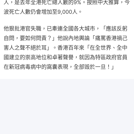
人，是去年全港死亡總人數的9%。按照中大推算，今
波死亡人數仍會增加至9,000人。
他狠批港官失職，已牽連全國各大城市，「應該反躬
自問，要如何問責？」他說內地輿論「痛罵香港禍己
害人之聲不絕於耳」。香港百年來「在全世界、全中
國建立的崇高地位和卓著聲譽，就因為特區政府官員
在新冠病毒病中的窩囊表現，全部毁於一旦！」