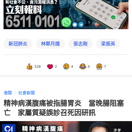
新冠肺炎
林鄭月娥
張志剛
梁振英
328
2
4
4
7
港聞
社會新聞
精神病漢腹痛被指腸胃炎 當晚腸阻塞
亡 家屬質疑誤診召死因研訊