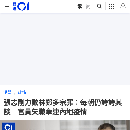
繁
|
简
港聞
政情
張志剛力數林鄭多宗罪：每朝仍誇誇其
談 官員失職牽連內地疫情