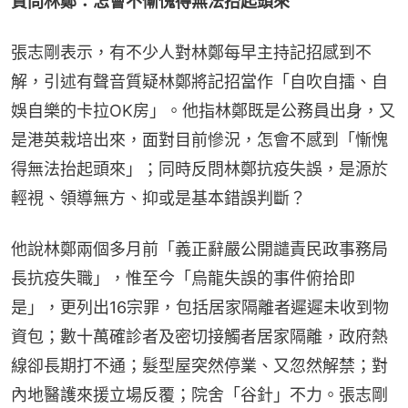
質問林鄭：怎會不慚愧得無法抬起頭來
張志剛表示，有不少人對林鄭每早主持記招感到不
解，引述有聲音質疑林鄭將記招當作「自吹自擂、自
娛自樂的卡拉OK房」。他指林鄭既是公務員出身，又
是港英栽培出來，面對目前慘況，怎會不感到「慚愧
得無法抬起頭來」；同時反問林鄭抗疫失誤，是源於
輕視、領導無方、抑或是基本錯誤判斷？
他說林鄭兩個多月前「義正辭嚴公開譴責民政事務局
長抗疫失職」，惟至今「烏龍失誤的事件俯拾即
是」，更列出16宗罪，包括居家隔離者遲遲未收到物
資包；數十萬確診者及密切接觸者居家隔離，政府熱
線卻長期打不通；髮型屋突然停業、又忽然解禁；對
內地醫護來援立場反覆；院舍「谷針」不力。張志剛