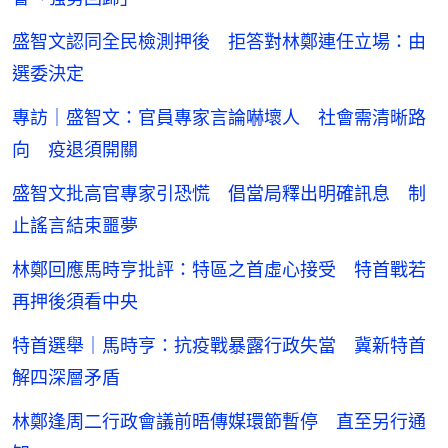
盛智文認同全民檢測押後 拒答對林鄭連任立場：由
選委決定
專訪｜盛智文：官員專家言論嚇壞人 社會需清晰路
向 疫退須開關
盛智文批高官專家引恐慌 倡當局釋出明確訊息 制
止謠言結束噩夢
林鄭回應馬時亨批評：特區之首虛心接受 特首戰若
再押後須看中央
特首選舉｜馬時亨：抗疫戰暴露行政失當 冀新特首
解四深層矛盾
林鄭逢周二行政會議前晤傳媒環節暫停 直至另行通